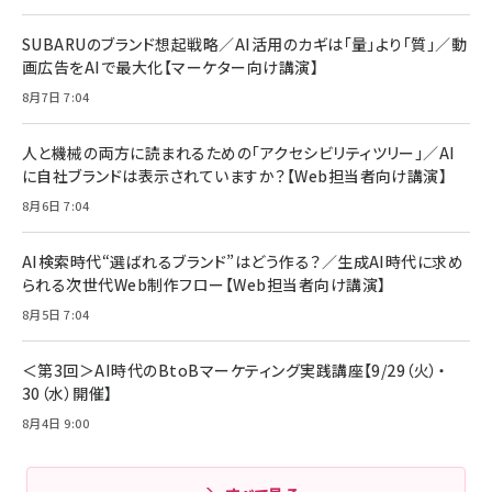
リーミングをはじめよう | ストリーミングメディアプ
ド付き USB PD対応 シリコン素材採用 iPhone
￥880
レイヤー
17 / 16 / 15 / Galaxy iPad Pro MacBook
￥1,890
Pro/Air 各種対応 (1.8m ミッドナイトブラック)
SUBARUのブランド想起戦略／AI活用のカギは「量」より「質」／動
￥6,980
画広告をAIで最大化【マーケター向け講演】
ママ投資家が育休中に１億貯めた株式投資
アサヒ飲料 モンスター エナジー 355ml×24本
￥1,870
8月7日 7:04
Anker Soundcore P31i (Bluetooth 6.1) 【完
￥4,192
全ワイヤレスイヤホン/アクティブノイズキャンセリ
ング/マルチポイント接続 / 最大50時間再生 / PSE
人と機械の両方に読まれるための「アクセシビリティツリー」／AI
組織の成果を最大化する ルールのデザイン
技術基準適合】ブラック
￥5,990
サッポロ 生ビール 黒ラベル 350ml 缶 24本 ビー
に自社ブランドは表示されていますか？【Web担当者向け講演】
￥1,980
ル ケース買い【6/30応募〆切! 黒ラベルビヤセラー
8月6日 7:04
キャンペーン】
Anker PowerLine III Flow USB-C & USB-C
ケーブル Anker絡まないケーブル 240W 結束バン
￥4,857
ド付き USB PD対応 シリコン素材採用 iPhone
AI検索時代“選ばれるブランド”はどう作る？／生成AI時代に求め
Amazonランキングをもっと見る
17 / 16 / 15 / Galaxy iPad Pro MacBook
￥1,890
られる次世代Web制作フロー【Web担当者向け講演】
Pro/Air 各種対応 (1.8m ミッドナイトブラック)
Amazonランキングをもっと見る
8月5日 7:04
Amazonランキングをもっと見る
＜第3回＞AI時代のBtoBマーケティング実践講座【9/29（火）・
30（水）開催】
8月4日 9:00