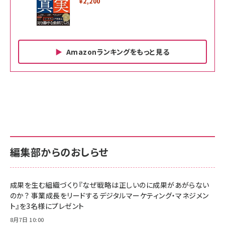
￥2,200
Amazonランキングをもっと見る
Amazon ビジネス・経済関連書籍 の売れ筋ランキン
Amazon 家電＆カメラ の売れ筋ランキング
Amazon パソコン・周辺機器 の売れ筋ランキング
グ
更新日時：2026/06/26 19:00
更新日時：2026/06/26 19:00
更新日時：2026/06/26 19:00
anan(アンアン)2026/07/01号 No.2501[魅せる
KIOXIA(キオクシア) 旧東芝メモリ microSD
KIOXIA(キオクシア) 旧東芝メモリ microSD
カラダ2026／宮舘涼太]
128GB UHS-I Class10 (最大読出速度
128GB UHS-I Class10 (最大読出速度
100MB/s) Nintendo Switch動作確認済 国内
100MB/s) Nintendo Switch動作確認済 国内
￥880
サポート正規品 メーカー保証5年 KLMEA128G
サポート正規品 メーカー保証5年 KLMEA128G
￥2,680
￥2,680
編集部からのおしらせ
anan(アンアン)2026/06/24号 No.2500増刊
スペシャルエディション[王道エンタメの矜持／
NIMASO ガラスフィルム iPhone 17 用 保護フィ
Amazon eギフトカード - Amazonロゴ - クラ
BTS]
ルム 強化ガラス 耐衝撃 高透過率 指紋防止 貼りや
シック
すい ガイド枠付き いPhone17 (6.3インチ) 対応
成果を生む組織づくり『なぜ戦略は正しいのに成果があがらない
￥1,100
￥5,000
2枚セット DSP25F1698
のか？ 事業成長をリードするデジタルマーケティング・マネジメン
￥1,599
ト』を3名様にプレゼント
anan(アンアン)2026/07/08号 No.2502[2026
Anker PowerLine III Flow USB-C & USB-C
年後半、あなたの恋と運命／山田涼介]
【New】Amazon Fire TV Stick HD | 手軽にスト
ケーブル Anker絡まないケーブル 240W 結束バン
8月7日 10:00