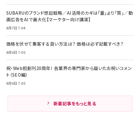
SUBARUのブランド想起戦略／AI活用のカギは「量」より「質」／動
画広告をAIで最大化【マーケター向け講演】
8月7日 7:04
価格を伏せて集客する良い方法は？ 価格は必ず記載すべき？
8月6日 7:05
祝・Web担創刊20周年！ 各業界の専門家から届いたお祝いコメン
ト（SEO編）
8月6日 7:05
新着記事をもっと見る