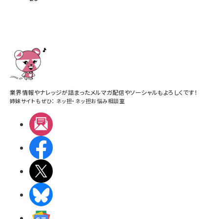
業界情報やナレッジが詰まったメルマガ配信やソーシャルもよろしくです！
姉妹サイトもぜひ：
ネッ担
・
ネッ担お悩み相談室
メルマガ
Facebook
X(エックス)
BlueSky
Googleニュース