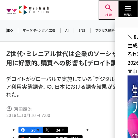
メ
Web担当者Forum
イ
検索
MENU
ン
コ
SEO
マーケティング／広告
AI
SNS
アクセス解析／データ分析
＼ 
ン
生成
テ
Z世代・ミレニアル世代は企業のソーシャル活
るセ
ン
用に好意的。購買への影響も【デロイト調べ】
202
ツ
seo (3528)
▼申
に
デロイトがグローバルで実施している「デジタルメディ
ai (2811)
移
ア利用実態調査」の、日本における調査結果が公開さ
動
youtube (2439)
れた。
note (2315)
河田顕治
セミナー (2308)
2018年10月10日 7:00
z世代 (1623)
20
24
meo (1277)