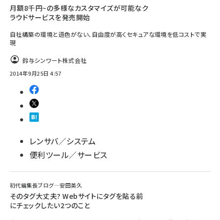
月額8千円~の多様なカスタマイズが可能なク
ラウドサービスを発売開始
自社構築の環境と遜色がない、自由度が高くセキュアな環境を低コストで実
現
鈴与シンワート株式会社
2014年9月25日 4:57
レンサバ／システム
便利ツール／サービス
初代編集長ブログ―安田英久
そのタグ大丈夫? Webサイトにタグを貼る前
にチェックしたい2つのこと