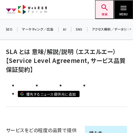
メ
Web担当者Forum
イ
検索
MENU
ン
コ
SEO
マーケティング／広告
AI
SNS
アクセス解析／データ分析
ン
テ
SLA とは 意味/解説/説明 （エスエルエー）
ン
【Service Level Agreement, サービス品質
ツ
seo (3523)
保証契約】
に
ai (2804)
移
動
youtube (2429)
優先するニュース提供元に追加
note (2312)
セミナー (2303)
z世代 (1622)
サービスをどの程度の品質で提供
meo (1275)
読み方