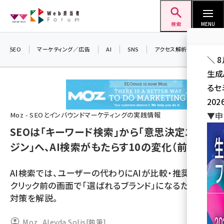
メ
Web担当者Forum
イ
検索
MENU
ン
コ
SEO
マーケティング／広告
AI
SNS
アクセス解析／データ分析
＼ 
ン
生成
テ
るセ
ン
202
ツ
seo (3538)
▼申
Moz - SEOとインバウンドマーケティングの実践情報
に
SEOは「キーワード検索」から「意思決定エン
ai (2820)
移
ジン」へ、AI検索がもたらす10の変化（前編）
動
youtube (2444)
note (2322)
AI検索では、ユーザーの代わりにAIが比較・推奨する。
クリック前の画面で「選ばれるブランド」になるための
セミナー (2315)
対策を解説。
z世代 (1629)
Moz
,
Aleyda Solis
[執筆]
meo (1281)