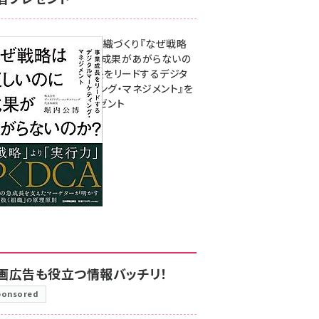
成果を生む組織づくり『なぜ戦略
は正しいのに成果があがらないの
か？ 事業成長をリードするデジタ
ルマーケティング・マネジメント』を
3名様にプレゼント
8月7日 10:00
画広告も役立つ情報バッチリ！
ponsored