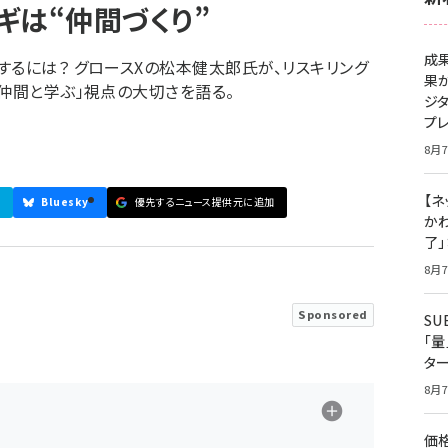
ギは“仲間づくり”
成
するには？ グロースXの松本健太郎氏が、リスキリング
果
「仲間と学ぶ」視点の大切さを語る。
ジ
プ
8月7
【ネ
Bluesky
優先するニュース提供元に追加
かわ
了
8月7
Sponsored
S
「
タ
8月7
価