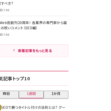
載すべき？
日 7:05
・Web担創刊20周年！ 各業界の専門家から届
お祝いコメント（SEO編）
日 7:05
新着記事をもっと見る
気記事トップ10
昨日
1週間
1か月
SEOで勝つタイトル付けの法則とは？ グー