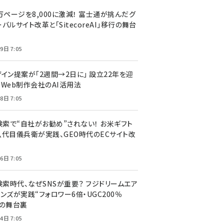
万ページを8,000に激減！ 富士通が挑んだグ
バルサイト改革と「SitecoreAI」移行の舞台
9日 7:05
ザイン提案が「2週間→2日に」 設立22年を迎
るWeb制作会社のAI活用法
8日 7:05
I検索で“自社がお勧め”されない！ お米ギフト
八代目儀兵衛が実践、GEO時代のECサイト改
6日 7:05
検索時代、なぜSNSが重要？ フジドリームエア
ンズが実践“フォロワー6倍・UGC200％
”の舞台裏
4日 7:05