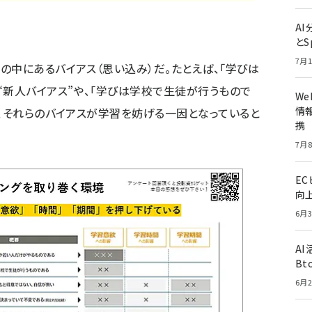
A
とS
7月1
の中にあるバイアス（思い込み）だ。たとえば、「学びは
“新人バイアス”や、「学びは学校で生徒が行うもので
W
情報
り、それらのバイアスが学習を妨げる一因となっていると
携
7月8
E
向
6月3
A
Bt
6月2