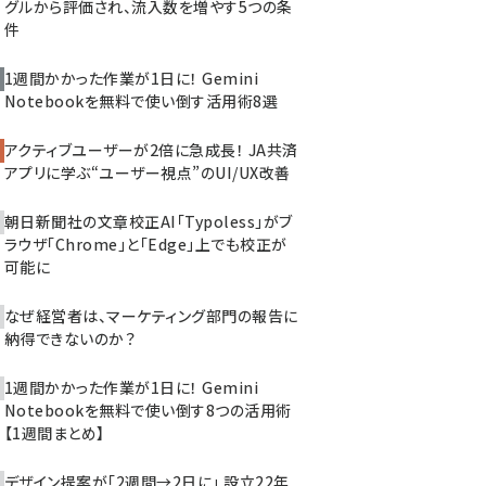
グルから評価され、流入数を増やす5つの条
件
1週間かかった作業が1日に！ Gemini
Notebookを無料で使い倒す活用術8選
アクティブユーザーが2倍に急成長！ JA共済
アプリに学ぶ“ユーザー視点”のUI/UX改善
朝日新聞社の文章校正AI「Typoless」がブ
ラウザ「Chrome」と「Edge」上でも校正が
可能に
なぜ経営者は、マーケティング部門の報告に
納得できないのか？
1週間かかった作業が1日に！ Gemini
Notebookを無料で使い倒す8つの活用術
【1週間まとめ】
デザイン提案が「2週間→2日に」 設立22年