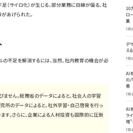
足（サイロ化）が生じる、部分業務に目線が偏る、社
10
等があげられた。
ロー
裏
7月2
人
デ
え
7月2
ルの不足を解消するには、当然、社内教育の機会が必
A
の
善
7月1
びません。総務省のデータによると、社会人の学習
研究所のデータによると、社外学習・自己啓発を行っ
AI
ます。さらに、企業による人材投資も国際的に圧倒
ライ
増
7月1