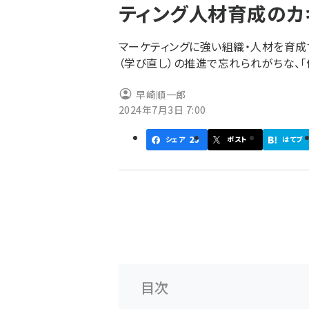
ティング人材育成のカ
ず
マーケティングに強い組織・人材を育成
（学び直し）の推進で忘れられがちな、
早崎順一郎
2024年7月3日 7:00
25
シェア
ポスト
はてブ
目次