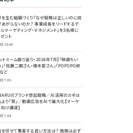
z世代 (1629)
果を生む組織づくり『なぜ戦略は正しいのに成
meo (1281)
があがらないのか？ 事業成長をリードするデ
llmo (1167)
タルマーケティング・マネジメント』を3名様に
レゼント
日 10:00
ットミーム振り返り・2026年7月】「映画ちい
」「佐藤二朗さん・橋本愛さん」「POPOPO終
」など
日 7:05
UBARUのブランド想起戦略／AI活用のカギは
量」より「質」／動画広告をAIで最大化【マーケ
ー向け講演】
日 7:04
格を伏せて集客する良い方法は？ 価格は必ず