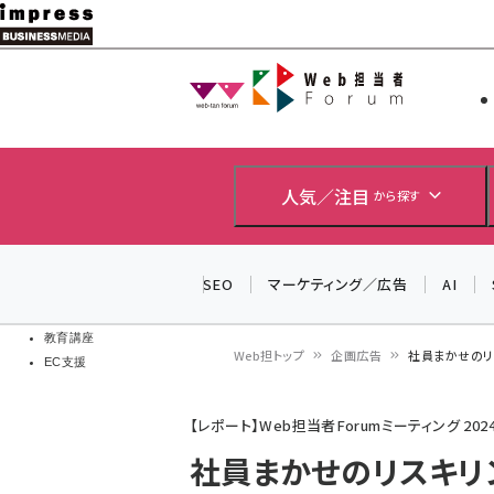
メ
イ
Web担当者
Web担当者
ン
EC担当者
コ
製品導入
ン
企業IT
ソフト開発
テ
人気／注目
から探す
IoT・AI
ン
DCクラウド
研究・調査
ツ
SEO
マーケティング／広告
AI
エネルギー
に
ドローン
移
教育講座
Web担トップ
企画広告
社員まかせのリ
EC支援
動
パ
【レポート】Web担当者Forumミーティング 2024
ン
社員まかせのリスキリン
く