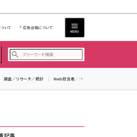
について
広告出稿について
MENU
調査／リサーチ／統計
Web担当者／仕事
法律／標準規格
seo (3538)
ai (2820)
youtube (2444)
note (2322)
セミナー (2315)
着記事