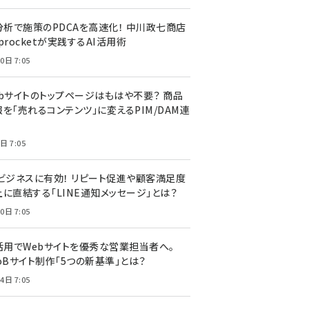
I分析で施策のPDCAを高速化！ 中川政七商店
procketが実践するAI活用術
0日 7:05
ebサイトのトップページはもはや不要？ 商品
を「売れるコンテンツ」に変えるPIM/DAM連
日 7:05
Cビジネスに有効！ リピート促進や顧客満足度
上に直結する「LINE通知メッセージ」とは？
0日 7:05
I活用でWebサイトを優秀な営業担当者へ。
oBサイト制作「5つの新基準」とは？
4日 7:05