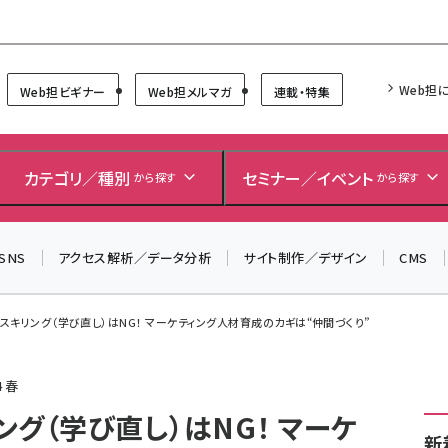
Forum
Web担
Web担ビギナー
Web担メルマガ
連載・特集
＼ 8月27日開催、申し込み受付中！ ／
生成AIをマーケティング等に活用するための考え方を学べ
カテゴリ／種別
セミナー／イベント
から探す
から探す
るセミナーイベント「生成AI × マーケティング フォーラム
2026」開催！
SNS
アクセス解析／データ分析
サイト制作／デザイン
CMS
▼申し込みはこちらから▼
スキリング（学び直し）はNG！ マーケティング人材育成のカギは“仲間づくり”
 春
グ（学び直し）はNG！ マーケ
新