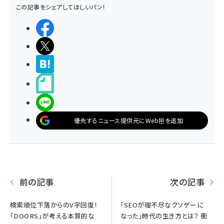
この記事をシェアしてほしいパン！
シェアする
ポストする
>ブクマする
noteで書く
LINEで送る
優先するニュース提供元にWeb担を追加
前の記事
次の記事
検索順位下落からのV字回復！
「SEOが理不尽なクソゲーに
「DOORS」が考える本質的な
なった」時代の生き方とは？ 衝