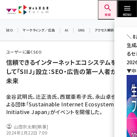
メ
Web担当者Forum
イ
検索
MENU
ン
コ
SEO
マーケティング／広告
AI
SNS
アクセス解析／データ分析
＼ 
ン
生成
テ
ユーザーに届くSEO
るセ
ン
信頼できるインターネットエコシステムを目指
202
ツ
seo (3541)
して「SIIJ」設立：SEO・広告の第一人者が語る
▼申
に
未来
ai (2827)
移
動
youtube (2449)
金谷武明氏、辻正浩氏、西舘亜希子氏、永山卓也氏に
note (2323)
よる団体「Sustainable Internet Ecosystem
Initiative Japan」がイベントを開催した。
セミナー (2318)
z世代 (1632)
山田宗太朗
[執筆]
2024年1月22日 7:00
meo (1282)