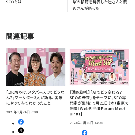
SEOとは
撃の移籍を発表した辻さんと渡
辺さんが語った
関連記事
「ぶっちゃけ、メタバースってどうな
【満席御礼】「AIでどう変わる？
ん？」マーケター3人が語る、実際
SEOの未来」をテーマに、SEO専
にやってみてわかったこと
門家が集結！ 9月21日（木）東京で
開催【Web担当者Forum Meet
2023年1月24日 7:00
UP #1】
2023年7月25日 14:30