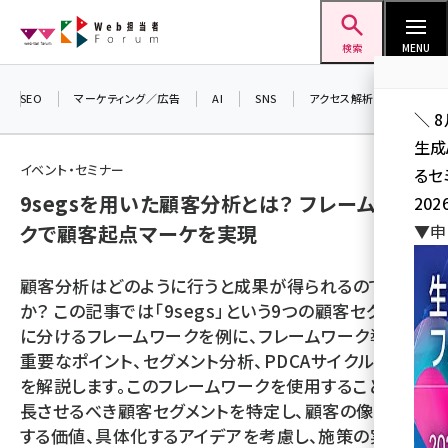
メ
Web担当者Forum
イ
検索
MENU
ン
コ
SEO
マーケティング／広告
AI
SNS
アクセス解析／データ分析
＼ 
ン
生成
テ
イベント・セミナー
るセ
ン
9segsを用いた顧客分析とは？ フレームワー
202
ツ
seo (3544)
クで顧客起点マーケを実現
▼申
に
ai (2829)
移
顧客分析はどのように行うと成果が得られるのでしょう
動
youtube (2455)
か？ この記事では「9segs」という9つの顧客セグメント
に分けるフレームワークを例に、フレームワーク導入の
note (2329)
重要なポイント、セグメント分析、PDCAサイクルの手順
セミナー (2327)
を解説します。このフレームワークを使用することで、成
長させるべき顧客セグメントを特定し、顧客の像や提供
z世代 (1635)
する価値、具体化するアイデアを考慮し、施策の実行後
meo (1288)