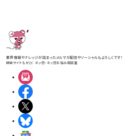
業界情報やナレッジが詰まったメルマガ配信やソーシャルもよろしくです！
姉妹サイトもぜひ：
ネッ担
・
ネッ担お悩み相談室
メルマガ
Facebook
X(エックス)
BlueSky
Googleニュース