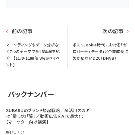
前の記事
次の記事
マーケティングやデータ分析な
ポストCookie時代における「ゼ
ど7つのテーマで全18講演を紹
ロパーティデータ」と企業成長に
介！ 【11/9-11開催 Web担イベ
欠かせないD2C（DNVB）
ント】
バックナンバー
SUBARUのブランド想起戦略／AI活用のカギ
は「量」より「質」／動画広告をAIで最大化
【マーケター向け講演】
8月7日 7:04