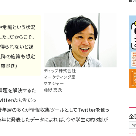
や常識という状況
た。だからこそ、
得られないと課
以降の施策も想定
（藤野氏）
ディップ株式会社
マーケティング室
マネジャー
課題を解決するた
藤野 亮氏
tterの広告だっ
年層の多くが情報収集ツールとしてTwitterを使っ
企
015年に発表したデータによれば、今や学生の約8割が
S