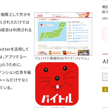
明日
料
ト施策として欠かせ
8月5
ールされただけでは
の成否は利用される
itterを活用して
は、アプリでユー
アルバイト情報Webサイト「バイトル」
人
もらうために、
リテンション広告を組
トールだけでなく
ている。