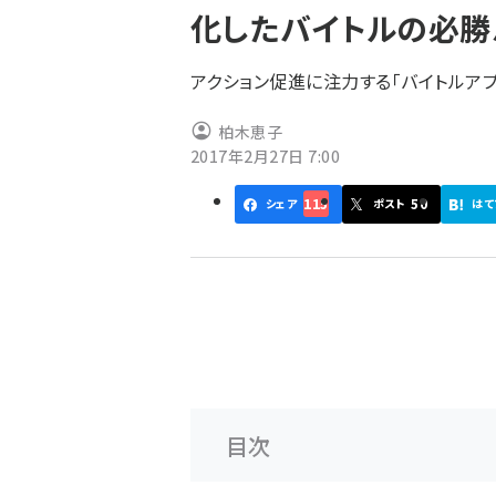
化したバイトルの必勝
ず
アクション促進に注力する「バイトルア
柏木恵子
2017年2月27日 7:00
115
50
シェア
ポスト
はて
目次