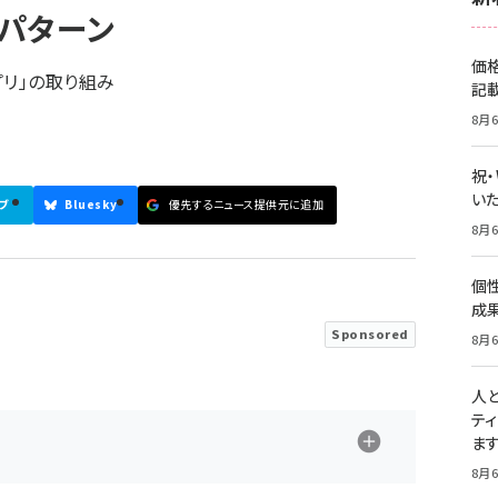
パターン
価
プリ」の取り組み
記
8月6
祝
いた
ブ
Bluesky
優先するニュース提供元に追加
8月6
個
成
Sponsored
8月6
人
テ
ま
8月6