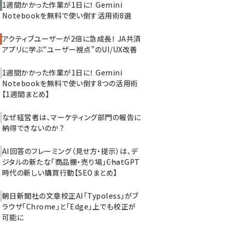
1週間かかった作業が1日に！ Gemini
Notebookを無料で使い倒す活用術8選
アクティブユーザーが2倍に急成長！ JA共済
アプリに学ぶ“ユーザー視点”のUI/UX改善
1週間かかった作業が1日に！ Gemini
Notebookを無料で使い倒す8つの活用術
【1週間まとめ】
なぜ経営者は、マーケティング部門の報告に
納得できないのか？
AI回答のフレーミング（見せ方・提示）は、デ
ジタルの新たな「商品棚・売り場」――ChatGPT
時代の新しい購買行動【SEOまとめ】
朝日新聞社の文章校正AI「Typoless」がブ
ラウザ「Chrome」と「Edge」上でも校正が
可能に