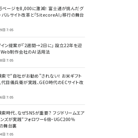
万ページを8,000に激減！ 富士通が挑んだグ
バルサイト改革と「SitecoreAI」移行の舞台
9日 7:05
ザイン提案が「2週間→2日に」 設立22年を迎
るWeb制作会社のAI活用法
8日 7:05
I検索で“自社がお勧め”されない！ お米ギフト
八代目儀兵衛が実践、GEO時代のECサイト改
6日 7:05
検索時代、なぜSNSが重要？ フジドリームエア
ンズが実践“フォロワー6倍・UGC200％
”の舞台裏
4日 7:05