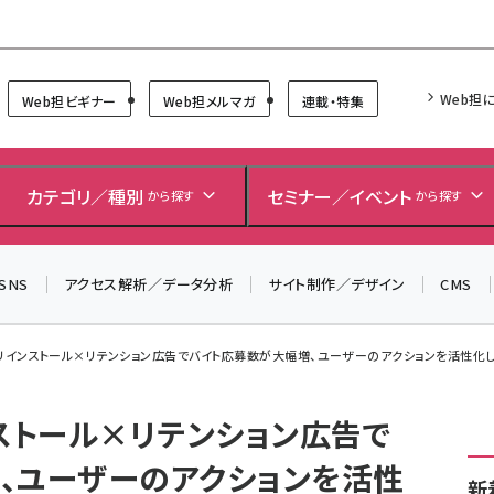
Forum
Web担
Web担ビギナー
Web担メルマガ
連載・特集
＼ 読者アンケートにご協力ください ／
7月24日で創刊20周年。ご回答者には抽選でプレゼントを
カテゴリ／種別
セミナー／イベント
から探す
から探す
差し上げます！
▼アンケートページはこちらから▼
SNS
アクセス解析／データ分析
サイト制作／デザイン
CMS
アプリインストール×リテンション広告でバイト応募数が大幅増、ユーザーのアクションを活性化した
インストール×リテンション広告で
、ユーザーのアクションを活性
新