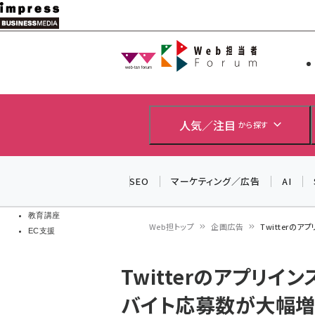
メ
イ
Web担当者
Web担当者
ン
EC担当者
コ
製品導入
ン
企業IT
ソフト開発
テ
人気／注目
から探す
IoT・AI
ン
DCクラウド
研究・調査
ツ
SEO
マーケティング／広告
AI
エネルギー
に
ドローン
移
教育講座
Web担トップ
企画広告
Twitterの
EC支援
動
パ
Twitterのアプリ
ン
バイト応募数が大幅増
く