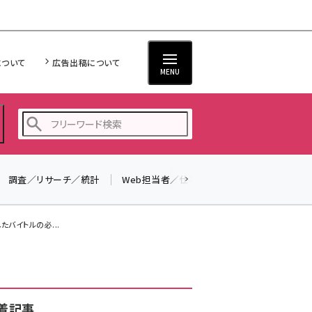
について
広告出稿について
MENU
調査／リサーチ／統計
Web担当者／仕事
法律／標準規格
seo (3523)
ai (2804)
バイトルの必...
youtube (2429)
note (2312)
セミナー (2303)
着記事