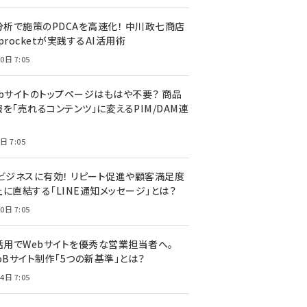
I分析で施策のPDCAを高速化！ 中川政七商店
procketが実践するAI活用術
0日 7:05
ebサイトのトップページはもはや不要？ 商品
を「売れるコンテンツ」に変えるPIM/DAM連
日 7:05
Cビジネスに有効！ リピート促進や顧客満足度
上に直結する「LINE通知メッセージ」とは？
0日 7:05
I活用でWebサイトを優秀な営業担当者へ。
oBサイト制作「5つの新基準」とは？
4日 7:05