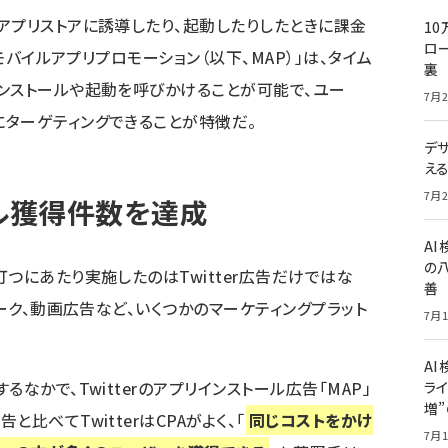
アプリストアに誘導したり、起動したりしたときに課金
10
ロー
「モバイルアプリプロモーション（以下、MAP）」は、タイム
裏
ンストールや起動を呼びかけることが可能で、ユー
7月2
ターゲティングできることが特徴だ。
デ
え
7月2
ール獲得件数を達成
A
の
つにあたり実施したのはTwitter広告だけではな
善
ワーク、動画広告など、いくつかのマーケティングプラット
7月1
AI
なかで、Twitterのアプリインストール広告「MAP」
ライ
増
比べてTwitterはCPAがよく、「
同じコストをかけ
7月1