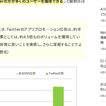
terの方が多くのユーザーを獲得できる
」と藤野氏は
A
とS
7月1
き、Twitterのアプリプロモ―ション広告は、約半
W
成果としては、約4.5倍ものボリュームを獲得してい
情報
携
が非常に良いことを実感し、さらに深堀することでよ
7月8
野氏）
E
向
6月3
A
Bt
6月2