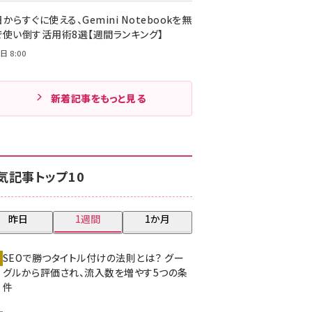
からすぐに使える、Gemini Notebookを無
で使い倒す活用術8選【週間ランキング】
日 8:00
新着記事をもっと見る
気記事トップ10
昨日
1週間
1か月
SEOで勝つタイトル付けの法則とは？ グー
グルから評価され、流入数を増やす5つの条
件