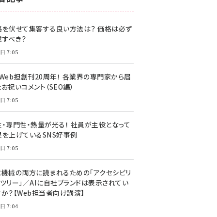
z世代 (1622)
格を伏せて集客する良い方法は？ 価格は必ず
meo (1275)
載すべき？
llmo (1161)
日 7:05
・Web担創刊20周年！ 各業界の専門家から届
お祝いコメント（SEO編）
日 7:05
性・専門性・熱量が光る！ 社員が主役となって
果を上げているSNS好事例
日 7:05
と機械の両方に読まれるための「アクセシビリ
ィツリー」／AIに自社ブランドは表示されてい
すか？【Web担当者向け講演】
日 7:04