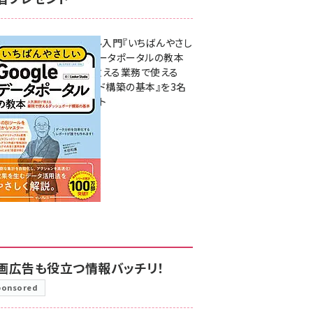
無料BIツール入門『いちばんやさし
いGoogleデータポータルの教本
人気講師が教える業務で使える
ダッシュボード構築の基本』を3名
様にプレゼント
7月31日 10:00
画広告も役立つ情報バッチリ！
ponsored