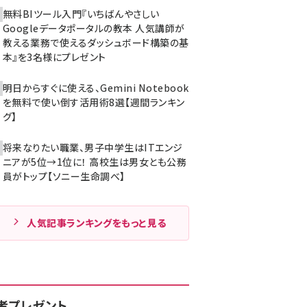
無料BIツール入門『いちばんやさしい
Googleデータポータルの教本 人気講師が
教える業務で使えるダッシュボード構築の基
本』を3名様にプレゼント
明日からすぐに使える、Gemini Notebook
を無料で使い倒す活用術8選【週間ランキン
グ】
将来なりたい職業、男子中学生はITエンジ
ニアが5位→1位に！ 高校生は男女とも公務
員がトップ【ソニー生命調べ】
人気記事ランキングをもっと見る
者プレゼント