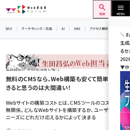
メ
Web担当者Forum
イ
検索
MENU
ン
コ
SEO
マーケティング／広告
AI
SNS
アクセス解析／データ分析
＼ 
ン
生成
テ
るセ
ン
202
ツ
seo (3532)
▼申
に
生田昌弘の「Web担当者に喝！」
ai (2814)
移
無料のCMSなら、Web構築も安くて簡単にで
動
きると思うのは大間違い！
youtube (2441)
note (2317)
Webサイトの構築コストとは、CMSツールのコストとは
セミナー (2310)
無関係。どんなWebサイトを構築するか、ユーザーの
ニーズにどれだけ応えるかによって決まる
z世代 (1623)
meo (1277)