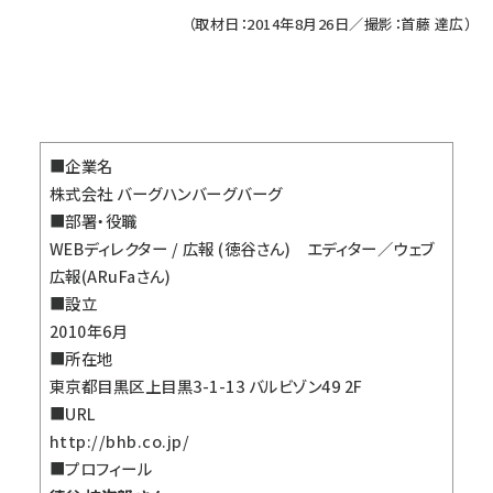
（取材日：2014年8月26日／撮影：首藤 達広）
■企業名
株式会社 バーグハンバーグバーグ
■部署・役職
WEBディレクター / 広報 (徳谷さん) エディター／ウェブ
広報(ARuFaさん)
■設立
2010年6月
■所在地
東京都目黒区上目黒3-1-13 バルビゾン49 2F
■URL
http://bhb.co.jp/
■プロフィール