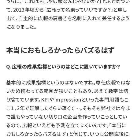
うちに、「これはもしや広報なんじゃないか？」とふと気づい
て、2013年頃から「広報って名乗っていいですか？」と申し
出て、自主的に広報の肩書きを名刺に入れて兼任するよう
になりました。
本当におもしろかったらバズるはず
Q.広報の成果指標というのはどこに置いていますか？
基本的に成果指標というのはないですね。専任広報ではな
いため携わってる範囲が狭いこともあり、あえて数字は切
り捨てています。KPIやimpressionといった専門用語もこ
こ１、2年で理解したぐらい疎くて…。そもそも弊社では今ま
で誰もやっていない切り口の企画を作っていこうとしてい
るので、広報といえども予測を立てにくいんです。「本当に
おもしろかったらバズるはず」と信じて、いつも公開直後に