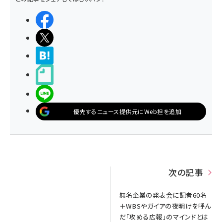
シェアする
ポストする
>ブクマする
noteで書く
LINEで送る
優先するニュース提供元にWeb担を追加
次の記事
無名企業の発表会に記者60名
＋WBSやガイアの夜明けを呼ん
だ「攻める広報」のマインドとは