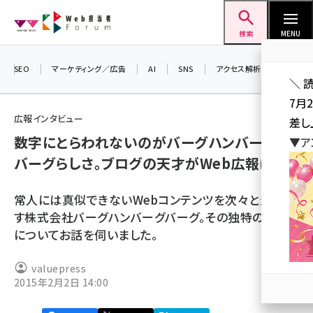
メ
Web担当者Forum
イ
検索
MENU
ン
コ
SEO
マーケティング／広告
AI
SNS
アクセス解析／データ分析
＼ 
ン
7月
テ
広報インタビュー
差し
ン
数字にとらわれないのがバーグハンバーグ
▼ア
ツ
seo (3519)
バーグらしさ。ブログの天才がWeb広報に
に
ai (2801)
移
常人には真似できないWebコンテンツを次々と生み出
動
youtube (2425)
す株式会社バーグハンバーグバーグ。その独特の広報
についてお話を伺いました。
note (2310)
セミナー (2301)
valuepress
2015年2月2日 14:00
z世代 (1620)
meo (1274)