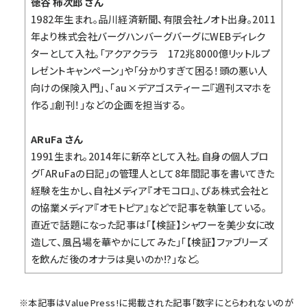
徳谷 柿次郎 さん
1982年生まれ。品川経済新聞、有限会社ノオト出身。2011
年より株式会社バーグハンバーグバーグにWEBディレク
ターとして入社。「
アクアクララ 172兆8000億リットルプ
レゼントキャンペーン
」や「
分かりすぎて困る！頭の悪い人
向けの保険入門
」、「au×デアゴスティーニ『週刊スマホを
作る』創刊！」などの企画を担当する。
ARuFa さん
1991生まれ。2014年に新卒として入社。自身の個人ブロ
グ「
ARuFaの日記
」の管理人として8年間記事を書いてきた
経験を生かし、自社メディア『
オモコロ
』、ぴあ株式会社と
の協業メディア『
オモトピア
』などで記事を執筆している。
直近で話題になった記事は「
【検証】シャワーを美少女に改
造して、風呂場を華やかにしてみた
」「
【検証】ファブリーズ
を飲んだ後のオナラは臭いのか!?
」など。
※本記事はValuePress!に掲載された記事「
数字にとらわれないのが