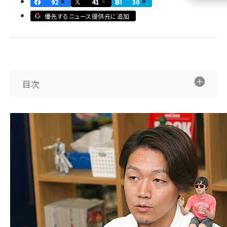
92
41
30
優先するニュース提供元に追加
llmo (1160)
目次