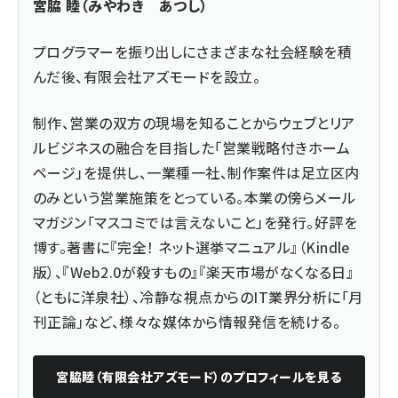
宮脇 睦（みやわき あつし）
プログラマーを振り出しにさまざまな社会経験を積
んだ後、
有限会社アズモード
を設立。
制作、営業の双方の現場を知ることからウェブとリア
ルビジネスの融合を目指した「営業戦略付きホーム
ページ」を提供し、一業種一社、制作案件は足立区内
のみという営業施策をとっている。本業の傍らメール
マガジン「マスコミでは言えないこと」を発行。好評を
博す。著書に『
完全！ ネット選挙マニュアル
』（Kindle
版）、『
Web2.0が殺すもの
』『楽天市場がなくなる日』
（ともに洋泉社）、冷静な視点からのIT業界分析に「月
刊正論」など、様々な媒体から情報発信を続ける。
宮脇睦（有限会社アズモード）
のプロフィールを見る