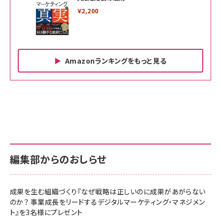
￥2,200
Amazonランキングをもっと見る
Amazon ビジネス・経済関連書籍 の売れ筋ランキン
Amazon 家電＆カメラ の売れ筋ランキング
Amazon パソコン・周辺機器 の売れ筋ランキング
グ
更新日時：2026/06/26 19:00
更新日時：2026/06/26 19:00
更新日時：2026/06/26 19:00
anan(アンアン)2026/07/01号 No.2501[魅せる
KIOXIA(キオクシア) 旧東芝メモリ microSD
KIOXIA(キオクシア) 旧東芝メモリ microSD
カラダ2026／宮舘涼太]
128GB UHS-I Class10 (最大読出速度
128GB UHS-I Class10 (最大読出速度
100MB/s) Nintendo Switch動作確認済 国内
100MB/s) Nintendo Switch動作確認済 国内
￥880
サポート正規品 メーカー保証5年 KLMEA128G
サポート正規品 メーカー保証5年 KLMEA128G
￥2,680
￥2,680
編集部からのおしらせ
anan(アンアン)2026/06/24号 No.2500増刊
スペシャルエディション[王道エンタメの矜持／
NIMASO ガラスフィルム iPhone 17 用 保護フィ
Amazon eギフトカード - Amazonロゴ - クラ
BTS]
ルム 強化ガラス 耐衝撃 高透過率 指紋防止 貼りや
シック
すい ガイド枠付き いPhone17 (6.3インチ) 対応
成果を生む組織づくり『なぜ戦略は正しいのに成果があがらない
￥1,100
￥5,000
2枚セット DSP25F1698
のか？ 事業成長をリードするデジタルマーケティング・マネジメン
￥1,599
ト』を3名様にプレゼント
anan(アンアン)2026/07/08号 No.2502[2026
Anker PowerLine III Flow USB-C & USB-C