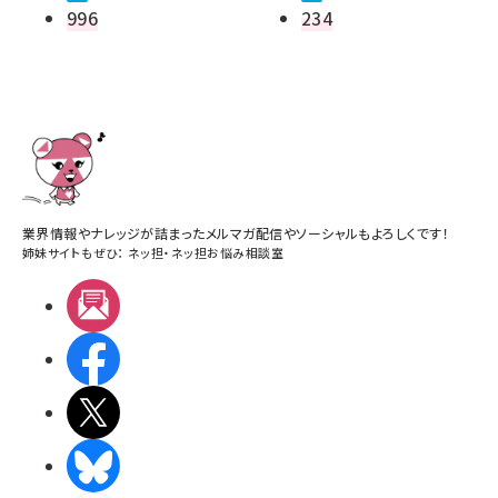
996
234
業界情報やナレッジが詰まったメルマガ配信やソーシャルもよろしくです！
姉妹サイトもぜひ：
ネッ担
・
ネッ担お悩み相談室
メルマガ
Facebook
X(エックス)
BlueSky