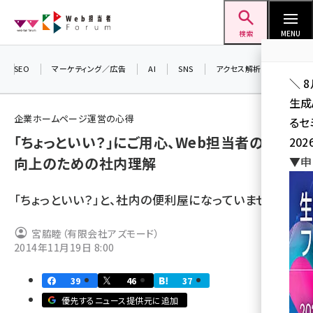
メ
Web担当者Forum
イ
検索
MENU
ン
コ
SEO
マーケティング／広告
AI
SNS
アクセス解析／データ分析
＼ 
ン
生成
テ
企業ホームページ運営の心得
るセ
ン
「ちょっといい？」にご用心、Web担当者の地位
202
ツ
seo (3528)
向上のための社内理解
▼申
に
ai (2811)
移
「ちょっといい？」と、社内の便利屋になっていませんか
動
youtube (2439)
宮脇睦（有限会社アズモード）
note (2315)
2014年11月19日 8:00
セミナー (2308)
39
46
37
z世代 (1623)
優先するニュース提供元に追加
meo (1277)