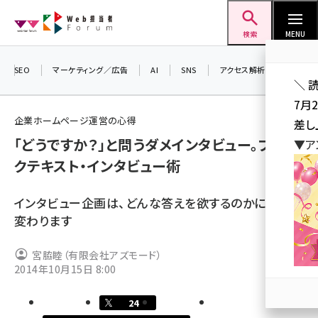
メ
Web担当者Forum
イ
検索
MENU
ン
コ
SEO
マーケティング／広告
AI
SNS
アクセス解析／データ分析
＼ 
ン
7月
テ
企業ホームページ運営の心得
差し
ン
「どうですか？」と問うダメインタビュー。ブラッ
▼ア
ツ
seo (3523)
クテキスト・インタビュー術
に
ai (2804)
移
インタビュー企画は、どんな答えを欲するのかによって
動
youtube (2429)
変わります
note (2312)
宮脇睦（有限会社アズモード）
セミナー (2303)
2014年10月15日 8:00
z世代 (1622)
24
meo (1275)