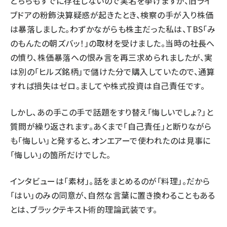
どちらもすでに存在しないので実名を挙げますが、旧ライ
ブドアの粉飾決算疑惑が起きたとき、検察の手が入り株価
は暴落しました。わずかながらも株主だった私は、TBS「み
のもんたの朝ズバッ！」の取材を受けました。当時の社長へ
の憤り、株価暴落への恨み言を再三求められましたが、実
は別の「ヒルズ銘柄」で儲けた分で購入していたので、通算
すれば損失はゼロ。ましてや株式投資は自己責任です。
しかし、あの手この手で話題をすり替え「悔しいでしょ？」と
質問が繰り返されます。あくまで「自己責任」と断りながら
も「悔しい」と発すると、オンエアーで使われたのは見事に
「悔しい」の箇所だけでした。
インタビューは「素材」。話をまとめるのが「料理」。だから
「はい」のみの同意が、自然な言葉に置き換わることもある
とは、ブラックテキスト術的理論武装です。