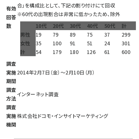
合」を構成比として、下記の割り付けにて回収
有効
※60代の出現割合は非常に低かったため、除外
回答
数
10代
20代
30代
40代
50代
計
男性
19
79
89
75
37
299
女性
35
100
91
51
24
301
計
54
179
180
126
61
600
調査
実施
2014年2月7日（金）～2月10日（月）
期間
調査
インターネット調査
方法
調査
実施
株式会社ドコモ・インサイトマーケティング
機関