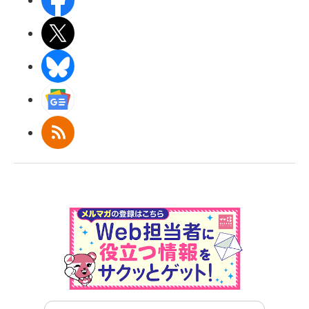
X(エックス)
BlueSky
Googleニュース
RSS