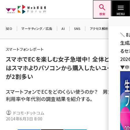
メ
Web担当者Forum
イ
検索
MENU
ン
コ
SEO
マーケティング／広告
AI
SNS
アクセス解析／データ分析
＼ 
ン
生成
テ
スマートフォンレポート
るセ
ン
スマホでECを楽しむ女子急増中！ 全体として
202
ツ
seo (3528)
はスマホよりパソコンから購入したいユーザー
▼申
に
が2割多い
ai (2811)
移
動
youtube (2439)
スマートフォンでECをどのくらい使うのか？ 男女での
note (2315)
利用率や年代別の調査結果を紹介する。
セミナー (2308)
ドコモ・ドットコム
2014年6月3日 8:00
z世代 (1623)
meo (1277)