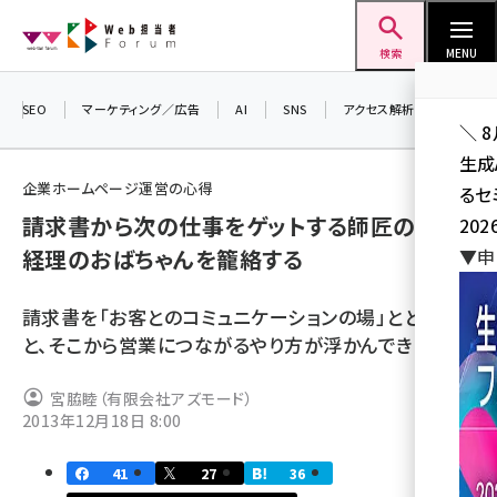
メ
Web担当者Forum
イ
検索
MENU
ン
コ
SEO
マーケティング／広告
AI
SNS
アクセス解析／データ分析
＼ 
ン
生成
テ
企業ホームページ運営の心得
るセ
ン
請求書から次の仕事をゲットする師匠の教え。
202
ツ
seo (3526)
経理のおばちゃんを籠絡する
▼申
に
ai (2807)
移
請求書を「お客とのコミュニケーションの場」ととらえる
動
youtube (2434)
と、そこから営業につながるやり方が浮かんできます。
note (2312)
宮脇睦（有限会社アズモード）
セミナー (2307)
2013年12月18日 8:00
z世代 (1622)
41
27
36
meo (1275)