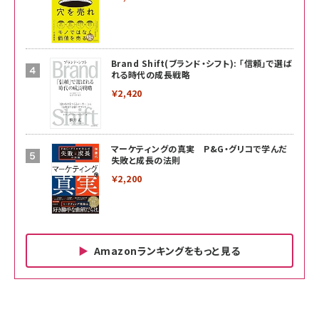
Brand Shift(ブランド・シフト): 「信頼」で選ば
れる時代の成長戦略
￥2,420
マーケティングの真実 P&G・グリコで学んだ
失敗と成長の法則
￥2,200
Amazonランキングをもっと見る
Amazon ビジネス・経済関連書籍 の売れ筋ランキン
Amazon 家電＆カメラ の売れ筋ランキング
Amazon パソコン・周辺機器 の売れ筋ランキング
グ
更新日時：2026/06/26 19:00
更新日時：2026/06/26 19:00
更新日時：2026/06/26 19:00