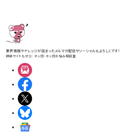
業界情報やナレッジが詰まったメルマガ配信やソーシャルもよろしくです！
姉妹サイトもぜひ：
ネッ担
・
ネッ担お悩み相談室
メルマガ
Facebook
X(エックス)
BlueSky
Googleニュース