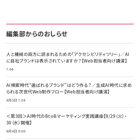
Amazonランキングをもっと見る
Amazon ビジネス・経済関連書籍 の売れ筋ランキン
Amazon 家電＆カメラ の売れ筋ランキング
Amazon パソコン・周辺機器 の売れ筋ランキング
グ
更新日時：2026/06/26 19:00
更新日時：2026/06/26 19:00
更新日時：2026/06/26 19:00
anan(アンアン)2026/07/01号 No.2501[魅せる
KIOXIA(キオクシア) 旧東芝メモリ microSD
KIOXIA(キオクシア) 旧東芝メモリ microSD
カラダ2026／宮舘涼太]
128GB UHS-I Class10 (最大読出速度
128GB UHS-I Class10 (最大読出速度
100MB/s) Nintendo Switch動作確認済 国内
100MB/s) Nintendo Switch動作確認済 国内
￥880
サポート正規品 メーカー保証5年 KLMEA128G
サポート正規品 メーカー保証5年 KLMEA128G
￥2,680
￥2,680
編集部からのおしらせ
anan(アンアン)2026/06/24号 No.2500増刊
スペシャルエディション[王道エンタメの矜持／
NIMASO ガラスフィルム iPhone 17 用 保護フィ
Amazon eギフトカード - Amazonロゴ - クラ
BTS]
ルム 強化ガラス 耐衝撃 高透過率 指紋防止 貼りや
シック
すい ガイド枠付き いPhone17 (6.3インチ) 対応
人と機械の両方に読まれるための「アクセシビリティツリー」／AI
￥1,100
￥5,000
2枚セット DSP25F1698
に自社ブランドは表示されていますか？【Web担当者向け講演】
￥1,599
7:04
anan(アンアン)2026/07/08号 No.2502[2026
Anker PowerLine III Flow USB-C & USB-C
年後半、あなたの恋と運命／山田涼介]
【New】Amazon Fire TV Stick HD | 手軽にスト
ケーブル Anker絡まないケーブル 240W 結束バン
リーミングをはじめよう | ストリーミングメディアプ
ド付き USB PD対応 シリコン素材採用 iPhone
￥880