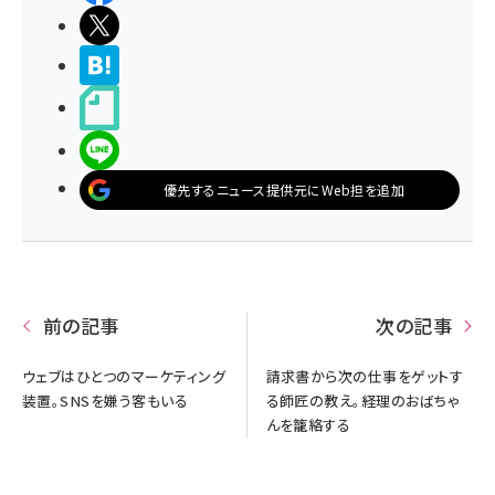
ポストする
>ブクマする
noteで書く
LINEで送る
優先するニュース提供元にWeb担を追加
前の記事
次の記事
ウェブはひとつのマーケティング
請求書から次の仕事をゲットす
装置。SNSを嫌う客もいる
る師匠の教え。経理のおばちゃ
んを籠絡する