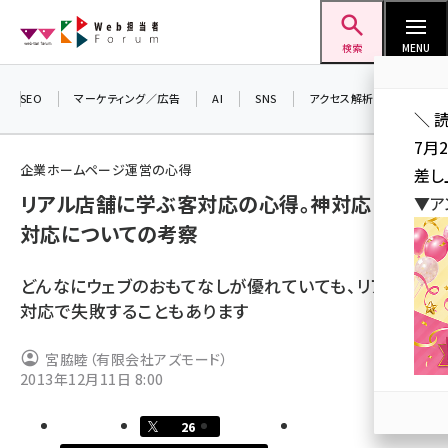
メ
Web担当者Forum
イ
検索
MENU
ン
コ
SEO
マーケティング／広告
AI
SNS
アクセス解析／データ分析
＼ 
ン
7月
テ
企業ホームページ運営の心得
差し
ン
リアル店舗に学ぶ客対応の心得。神対応と塩
▼ア
ツ
seo (3516)
対応についての考察
に
ai (2799)
移
どんなにウェブのおもてなしが優れていても、リアルの
動
youtube (2420)
対応で失敗することもあります
note (2308)
宮脇睦（有限会社アズモード）
セミナー (2296)
2013年12月11日 8:00
z世代 (1617)
26
meo (1274)