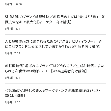
年後半、あなたの恋と運命／山田涼介]
【New】Amazon Fire TV Stick HD | 手軽にスト
ケーブル Anker絡まないケーブル 240W 結束バン
8月7日 10:00
リーミングをはじめよう | ストリーミングメディアプ
ド付き USB PD対応 シリコン素材採用 iPhone
￥880
レイヤー
17 / 16 / 15 / Galaxy iPad Pro MacBook
￥1,890
Pro/Air 各種対応 (1.8m ミッドナイトブラック)
SUBARUのブランド想起戦略／AI活用のカギは「量」より「質」／動
￥6,980
画広告をAIで最大化【マーケター向け講演】
ママ投資家が育休中に１億貯めた株式投資
アサヒ飲料 モンスター エナジー 355ml×24本
￥1,870
8月7日 7:04
Anker Soundcore P31i (Bluetooth 6.1) 【完
￥4,192
全ワイヤレスイヤホン/アクティブノイズキャンセリ
ング/マルチポイント接続 / 最大50時間再生 / PSE
人と機械の両方に読まれるための「アクセシビリティツリー」／AI
組織の成果を最大化する ルールのデザイン
技術基準適合】ブラック
￥5,990
サッポロ 生ビール 黒ラベル 350ml 缶 24本 ビー
に自社ブランドは表示されていますか？【Web担当者向け講演】
￥1,980
ル ケース買い【6/30応募〆切! 黒ラベルビヤセラー
8月6日 7:04
キャンペーン】
Anker PowerLine III Flow USB-C & USB-C
ケーブル Anker絡まないケーブル 240W 結束バン
￥4,857
ド付き USB PD対応 シリコン素材採用 iPhone
AI検索時代“選ばれるブランド”はどう作る？／生成AI時代に求め
Amazonランキングをもっと見る
17 / 16 / 15 / Galaxy iPad Pro MacBook
￥1,890
られる次世代Web制作フロー【Web担当者向け講演】
Pro/Air 各種対応 (1.8m ミッドナイトブラック)
Amazonランキングをもっと見る
8月5日 7:04
Amazonランキングをもっと見る
＜第3回＞AI時代のBtoBマーケティング実践講座【9/29（火）・
30（水）開催】
8月4日 9:00