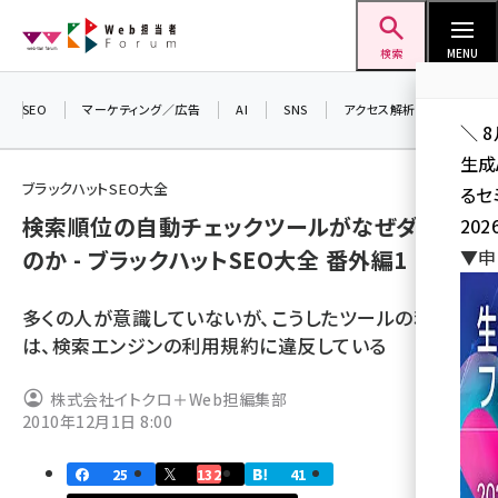
メ
Web担当者Forum
イ
検索
MENU
ン
コ
SEO
マーケティング／広告
AI
SNS
アクセス解析／データ分析
＼ 
ン
生成
テ
ブラックハットSEO大全
るセ
ン
検索順位の自動チェックツールがなぜダメな
202
ツ
seo (3528)
のか - ブラックハットSEO大全 番外編1
▼申
に
ai (2811)
移
多くの人が意識していないが、こうしたツールの利用
動
youtube (2439)
は、検索エンジンの利用規約に違反している
note (2315)
株式会社イトクロ＋Web担編集部
セミナー (2308)
2010年12月1日 8:00
z世代 (1623)
25
132
41
meo (1277)