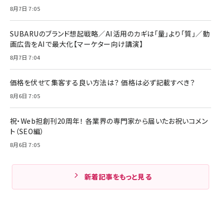
8月7日 7:05
SUBARUのブランド想起戦略／AI活用のカギは「量」より「質」／動
画広告をAIで最大化【マーケター向け講演】
8月7日 7:04
価格を伏せて集客する良い方法は？ 価格は必ず記載すべき？
8月6日 7:05
祝・Web担創刊20周年！ 各業界の専門家から届いたお祝いコメン
ト（SEO編）
8月6日 7:05
新着記事をもっと見る