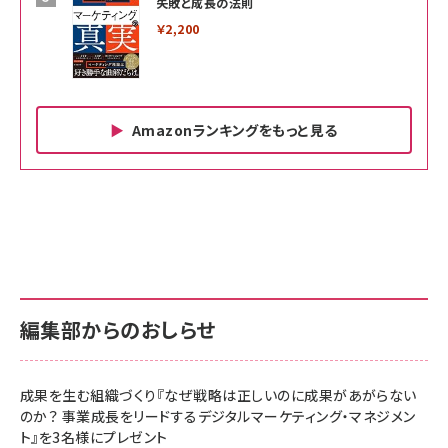
失敗と成長の法則
￥2,200
Amazonランキングをもっと見る
Amazon ビジネス・経済関連書籍 の売れ筋ランキン
Amazon 家電＆カメラ の売れ筋ランキング
Amazon パソコン・周辺機器 の売れ筋ランキング
グ
更新日時：2026/06/26 19:00
更新日時：2026/06/26 19:00
更新日時：2026/06/26 19:00
anan(アンアン)2026/07/01号 No.2501[魅せる
KIOXIA(キオクシア) 旧東芝メモリ microSD
KIOXIA(キオクシア) 旧東芝メモリ microSD
カラダ2026／宮舘涼太]
128GB UHS-I Class10 (最大読出速度
128GB UHS-I Class10 (最大読出速度
100MB/s) Nintendo Switch動作確認済 国内
100MB/s) Nintendo Switch動作確認済 国内
￥880
サポート正規品 メーカー保証5年 KLMEA128G
サポート正規品 メーカー保証5年 KLMEA128G
￥2,680
￥2,680
編集部からのおしらせ
anan(アンアン)2026/06/24号 No.2500増刊
スペシャルエディション[王道エンタメの矜持／
NIMASO ガラスフィルム iPhone 17 用 保護フィ
Amazon eギフトカード - Amazonロゴ - クラ
BTS]
ルム 強化ガラス 耐衝撃 高透過率 指紋防止 貼りや
シック
すい ガイド枠付き いPhone17 (6.3インチ) 対応
成果を生む組織づくり『なぜ戦略は正しいのに成果があがらない
￥1,100
￥5,000
2枚セット DSP25F1698
のか？ 事業成長をリードするデジタルマーケティング・マネジメン
￥1,599
ト』を3名様にプレゼント
anan(アンアン)2026/07/08号 No.2502[2026
Anker PowerLine III Flow USB-C & USB-C