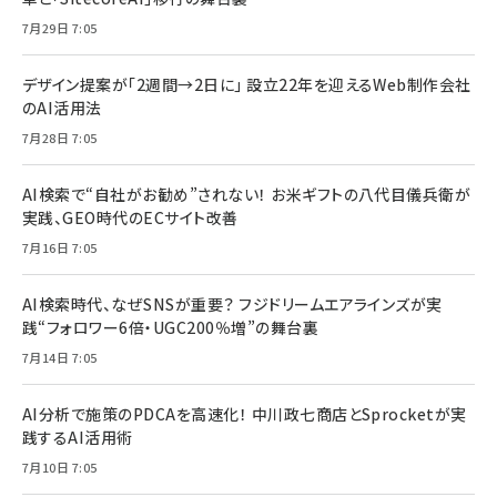
7月29日 7:05
デザイン提案が「2週間→2日に」 設立22年を迎えるWeb制作会社
のAI活用法
7月28日 7:05
AI検索で“自社がお勧め”されない！ お米ギフトの八代目儀兵衛が
実践、GEO時代のECサイト改善
7月16日 7:05
AI検索時代、なぜSNSが重要？ フジドリームエアラインズが実
践“フォロワー6倍・UGC200％増”の舞台裏
7月14日 7:05
AI分析で施策のPDCAを高速化！ 中川政七商店とSprocketが実
践するAI活用術
7月10日 7:05