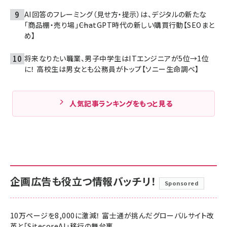
AI回答のフレーミング（見せ方・提示）は、デジタルの新たな
「商品棚・売り場」――ChatGPT時代の新しい購買行動【SEOまと
め】
将来なりたい職業、男子中学生はITエンジニアが5位→1位
に！ 高校生は男女とも公務員がトップ【ソニー生命調べ】
人気記事ランキングをもっと見る
企画広告も役立つ情報バッチリ！
Sponsored
10万ページを8,000に激減！ 富士通が挑んだグローバルサイト改
革と「SitecoreAI」移行の舞台裏