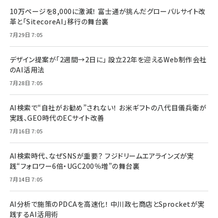
10万ページを8,000に激減！ 富士通が挑んだグローバルサイト改
革と「SitecoreAI」移行の舞台裏
7月29日 7:05
デザイン提案が「2週間→2日に」 設立22年を迎えるWeb制作会社
のAI活用法
7月28日 7:05
AI検索で“自社がお勧め”されない！ お米ギフトの八代目儀兵衛が
実践、GEO時代のECサイト改善
7月16日 7:05
AI検索時代、なぜSNSが重要？ フジドリームエアラインズが実
践“フォロワー6倍・UGC200％増”の舞台裏
7月14日 7:05
AI分析で施策のPDCAを高速化！ 中川政七商店とSprocketが実
践するAI活用術