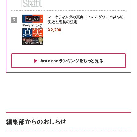
マーケティングの真実 P&G・グリコで学んだ
失敗と成長の法則
￥2,200
Amazonランキングをもっと見る
Amazon ビジネス・経済関連書籍 の売れ筋ランキン
Amazon 家電＆カメラ の売れ筋ランキング
Amazon パソコン・周辺機器 の売れ筋ランキング
グ
更新日時：2026/06/26 19:00
更新日時：2026/06/26 19:00
更新日時：2026/06/26 19:00
anan(アンアン)2026/07/01号 No.2501[魅せる
KIOXIA(キオクシア) 旧東芝メモリ microSD
KIOXIA(キオクシア) 旧東芝メモリ microSD
カラダ2026／宮舘涼太]
128GB UHS-I Class10 (最大読出速度
128GB UHS-I Class10 (最大読出速度
100MB/s) Nintendo Switch動作確認済 国内
100MB/s) Nintendo Switch動作確認済 国内
￥880
サポート正規品 メーカー保証5年 KLMEA128G
サポート正規品 メーカー保証5年 KLMEA128G
￥2,680
￥2,680
編集部からのおしらせ
anan(アンアン)2026/06/24号 No.2500増刊
スペシャルエディション[王道エンタメの矜持／
NIMASO ガラスフィルム iPhone 17 用 保護フィ
Amazon eギフトカード - Amazonロゴ - クラ
BTS]
ルム 強化ガラス 耐衝撃 高透過率 指紋防止 貼りや
シック