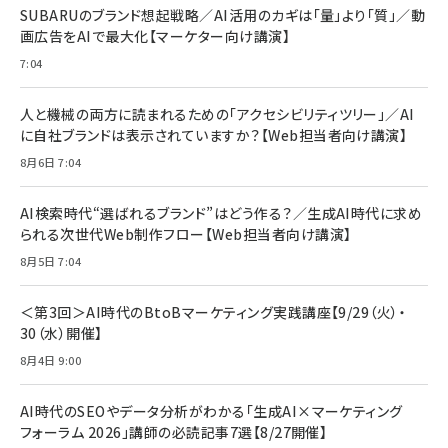
すい ガイド枠付き いPhone17 (6.3インチ) 対応
SUBARUのブランド想起戦略／AI活用のカギは「量」より「質」／動
￥1,100
￥5,000
2枚セット DSP25F1698
画広告をAIで最大化【マーケター向け講演】
￥1,599
7:04
anan(アンアン)2026/07/08号 No.2502[2026
Anker PowerLine III Flow USB-C & USB-C
年後半、あなたの恋と運命／山田涼介]
【New】Amazon Fire TV Stick HD | 手軽にスト
ケーブル Anker絡まないケーブル 240W 結束バン
リーミングをはじめよう | ストリーミングメディアプ
ド付き USB PD対応 シリコン素材採用 iPhone
￥880
人と機械の両方に読まれるための「アクセシビリティツリー」／AI
レイヤー
17 / 16 / 15 / Galaxy iPad Pro MacBook
￥1,890
Pro/Air 各種対応 (1.8m ミッドナイトブラック)
に自社ブランドは表示されていますか？【Web担当者向け講演】
￥6,980
ママ投資家が育休中に１億貯めた株式投資
8月6日 7:04
アサヒ飲料 モンスター エナジー 355ml×24本
￥1,870
Anker Soundcore P31i (Bluetooth 6.1) 【完
￥4,192
全ワイヤレスイヤホン/アクティブノイズキャンセリ
AI検索時代“選ばれるブランド”はどう作る？／生成AI時代に求め
ング/マルチポイント接続 / 最大50時間再生 / PSE
られる次世代Web制作フロー【Web担当者向け講演】
組織の成果を最大化する ルールのデザイン
技術基準適合】ブラック
￥5,990
サッポロ 生ビール 黒ラベル 350ml 缶 24本 ビー
8月5日 7:04
￥1,980
ル ケース買い【6/30応募〆切! 黒ラベルビヤセラー
キャンペーン】
Anker PowerLine III Flow USB-C & USB-C
ケーブル Anker絡まないケーブル 240W 結束バン
￥4,857
＜第3回＞AI時代のBtoBマーケティング実践講座【9/29（火）・
ド付き USB PD対応 シリコン素材採用 iPhone
30（水）開催】
Amazonランキングをもっと見る
17 / 16 / 15 / Galaxy iPad Pro MacBook
￥1,890
Pro/Air 各種対応 (1.8m ミッドナイトブラック)
8月4日 9:00
Amazonランキングをもっと見る
AI時代のSEOやデータ分析がわかる「生成AI×マーケティング
Amazonランキングをもっと見る
フォーラム 2026」講師の必読記事7選【8/27開催】