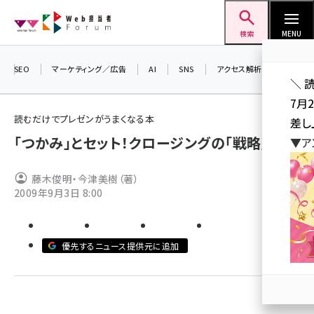
メ
Web担当者Forum
イ
検索
MENU
ン
コ
SEO
マーケティング／広告
AI
SNS
アクセス解析／データ分析
＼ 
ン
7月
テ
読むだけでプレゼンがうまくなる本
差し
ン
「つかみ」とセット！クロージングの「戦略」
▼ア
ツ
seo (3523)
に
藤木俊明・今津美樹（著）
ai (2804)
移
2009年9月3日 8:00
動
youtube (2429)
note (2312)
優先するニュース提供元に追加
セミナー (2303)
z世代 (1622)
meo (1275)