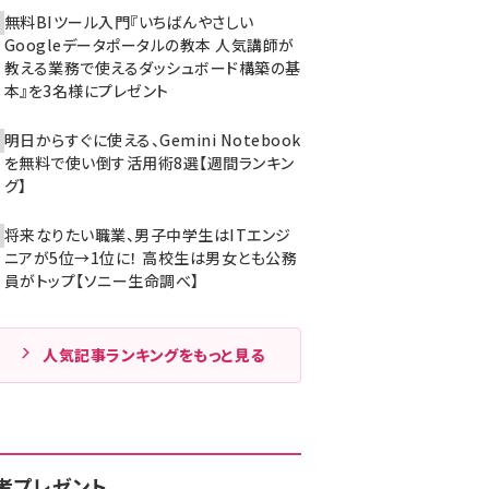
無料BIツール入門『いちばんやさしい
Googleデータポータルの教本 人気講師が
教える業務で使えるダッシュボード構築の基
本』を3名様にプレゼント
明日からすぐに使える、Gemini Notebook
を無料で使い倒す活用術8選【週間ランキン
グ】
将来なりたい職業、男子中学生はITエンジ
ニアが5位→1位に！ 高校生は男女とも公務
員がトップ【ソニー生命調べ】
人気記事ランキングをもっと見る
者プレゼント