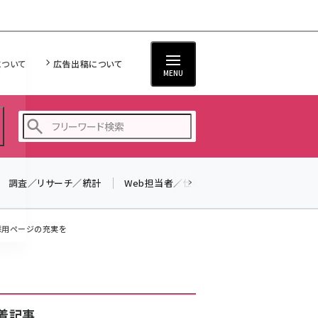
について
広告出稿について
MENU
調査／リサーチ／統計
Web担当者／仕事
法律／標準規格
seo (3523)
ai (2804)
採用ページの充実を
youtube (2429)
note (2312)
セミナー (2303)
着記事