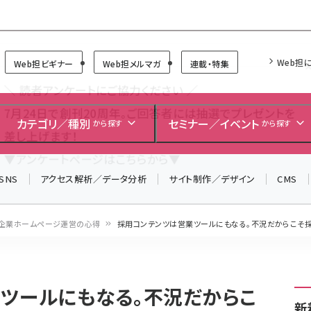
Forum
Web担
Web担ビギナー
Web担メルマガ
連載・特集
＼ 読者アンケートにご協力ください ／
7月24日で創刊20周年。ご回答者には抽選でプレゼントを
カテゴリ／種別
セミナー／イベント
から探す
から探す
差し上げます！
▼アンケートページはこちらから▼
SNS
アクセス解析／データ分析
サイト制作／デザイン
CMS
企業ホームページ運営の心得
採用コンテンツは営業ツールにもなる。不況だからこそ
ツールにもなる。不況だからこ
新