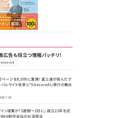
画広告も役立つ情報バッチリ！
ponsored
万ページを8,000に激減！ 富士通が挑んだグ
バルサイト改革と「SitecoreAI」移行の舞台
9日 7:05
ザイン提案が「2週間→2日に」 設立22年を迎
るWeb制作会社のAI活用法