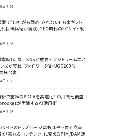
8日 7:05
I検索で“自社がお勧め”されない！ お米ギフト
八代目儀兵衛が実践、GEO時代のECサイト改
6日 7:05
検索時代、なぜSNSが重要？ フジドリームエア
ンズが実践“フォロワー6倍・UGC200％
”の舞台裏
4日 7:05
I分析で施策のPDCAを高速化！ 中川政七商店
procketが実践するAI活用術
0日 7:05
ebサイトのトップページはもはや不要？ 商品
を「売れるコンテンツ」に変えるPIM/DAM連