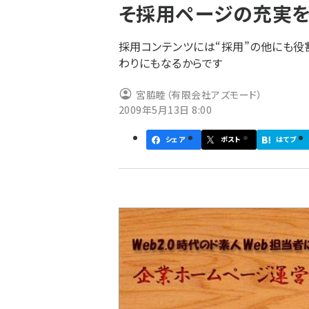
そ採用ページの充実
ず
採用コンテンツには“採用”の他にも役
わりにもなるからです
宮脇睦（有限会社アズモード）
2009年5月13日 8:00
シェア
ポスト
はてブ