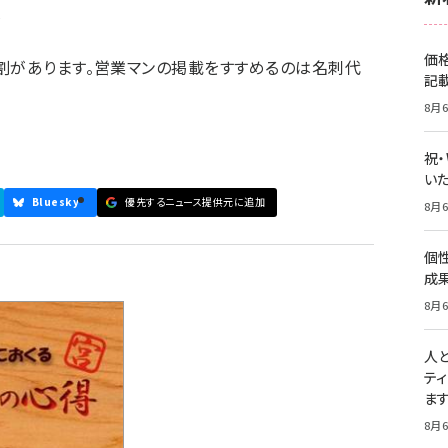
を
価
割があります。営業マンの掲載をすすめるのは名刺代
記
8月6
祝
いた
Bluesky
優先するニュース提供元に追加
8月6
個
成
8月6
人
テ
ま
8月6