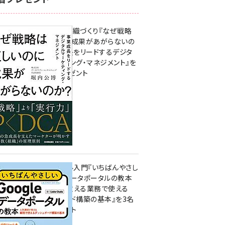
成果を生む組織づくり『なぜ戦略
は正しいのに成果があがらないの
か？ 事業成長をリードするデジタ
ルマーケティング・マネジメント』を
3名様にプレゼント
10:00
無料BIツール入門『いちばんやさし
いGoogleデータポータルの教本
人気講師が教える業務で使える
ダッシュボード構築の基本』を3名
様にプレゼント
7月31日 10:00