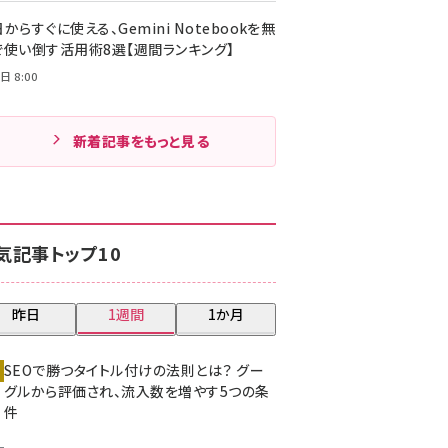
からすぐに使える、Gemini Notebookを無
で使い倒す活用術8選【週間ランキング】
日 8:00
新着記事をもっと見る
気記事トップ10
昨日
1週間
1か月
SEOで勝つタイトル付けの法則とは？ グー
グルから評価され、流入数を増やす5つの条
件