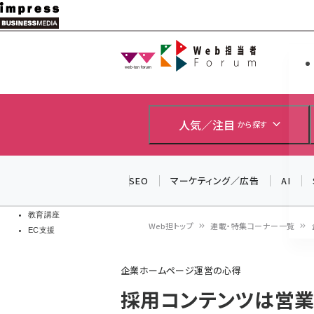
メ
イ
Web担当者
Web担当者
ン
EC担当者
コ
製品導入
ン
企業IT
ソフト開発
テ
人気／注目
から探す
IoT・AI
ン
DCクラウド
研究・調査
ツ
SEO
マーケティング／広告
AI
エネルギー
に
ドローン
移
教育講座
Web担トップ
連載・特集コーナー一覧
EC支援
動
パ
企業ホームページ運営の心得
ン
採用コンテンツは営業
く