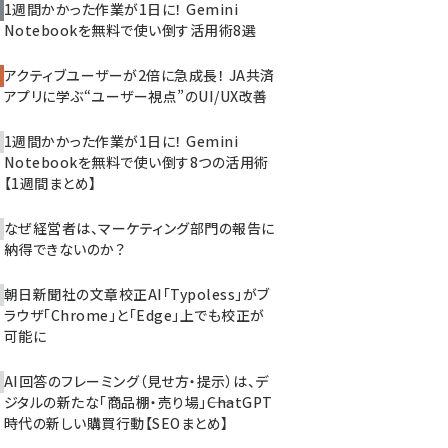
1週間かかった作業が1日に！ Gemini
Notebookを無料で使い倒す活用術8選
アクティブユーザーが2倍に急成長！ JA共済
アプリに学ぶ“ユーザー視点”のUI/UX改善
1週間かかった作業が1日に！ Gemini
Notebookを無料で使い倒す8つの活用術
【1週間まとめ】
なぜ経営者は、マーケティング部門の報告に
納得できないのか？
朝日新聞社の文章校正AI「Typoless」がブ
ラウザ「Chrome」と「Edge」上でも校正が
可能に
AI回答のフレーミング（見せ方・提示）は、デ
ジタルの新たな「商品棚・売り場」――ChatGPT
時代の新しい購買行動【SEOまとめ】