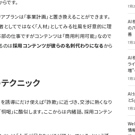
からです。
7月2
リアプランは「事業計画」と置き換えることができます。
A
者としてではなく「人材」としてみる社風を好意的に理
の
善
事部の仕事ですがコンテンツは「商用利用可能」なので
7月1
るのは
採用コンテンツが彼らの名刺代わりになる
から
AI
ライ
増
7月1
テクニック
A
とS
を誘導にだけ使えば「詐欺」に近づき、交渉に熱くなり
7月1
恫喝」に酷似します。ここからは内緒話、採用コンテン
W
情報