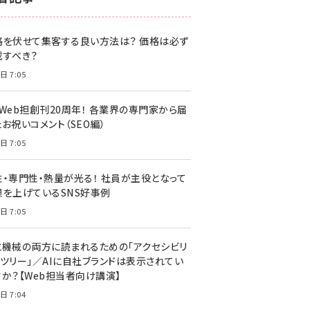
z世代 (1622)
格を伏せて集客する良い方法は？ 価格は必ず
meo (1275)
載すべき？
llmo (1161)
日 7:05
・Web担創刊20周年！ 各業界の専門家から届
お祝いコメント（SEO編）
日 7:05
性・専門性・熱量が光る！ 社員が主役となって
果を上げているSNS好事例
日 7:05
と機械の両方に読まれるための「アクセシビリ
ィツリー」／AIに自社ブランドは表示されてい
すか？【Web担当者向け講演】
日 7:04