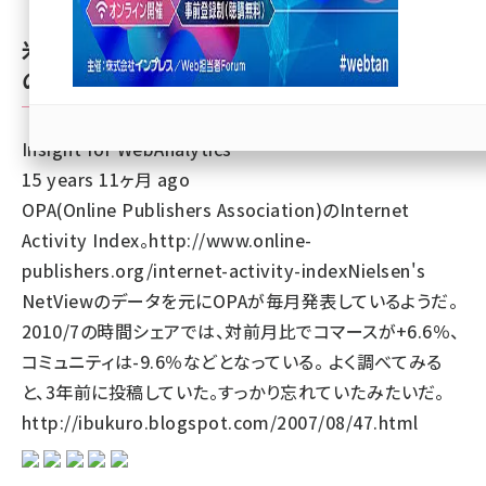
llmo (1167)
米Internet Activity Index (IAI)なんていう
のがあった
Insight for WebAnalytics
15 years 11ヶ月 ago
OPA(Online Publishers Association)のInternet
Activity Index。http://www.online-
publishers.org/internet-activity-indexNielsen's
NetViewのデータを元にOPAが毎月発表しているようだ。
2010/7の時間シェアでは、対前月比でコマースが+6.6％、
コミュニティは-9.6％などとなっている。 よく調べてみる
と、3年前に投稿していた。すっかり忘れていたみたいだ。
http://ibukuro.blogspot.com/2007/08/47.html