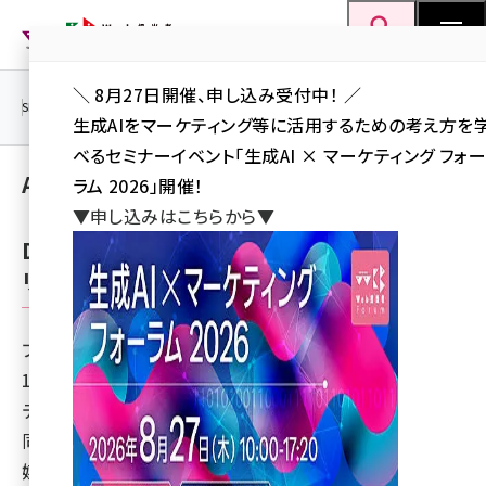
メ
Web担当者Forum
イ
検索
MENU
ン
＼ 8月27日開催、申し込み受付中！ ／
コ
SEO
マーケティング／広告
AI
SNS
アクセス解析／データ分析
生成AIをマーケティング等に活用するための考え方を
ン
べるセミナーイベント「生成AI × マーケティング フォ
テ
Aggregator
ラム 2026」開催！
ン
▼申し込みはこちらから▼
ツ
seo (3538)
DAC、媒体資料「DAC AD GUIDE」をiPadアプ
に
リで提供開始
ai (2820)
移
動
youtube (2444)
ファインドスター広告ニュース
note (2322)
15 years 11ヶ月 ago
セミナー (2315)
デジタル・アドバタイジング・コンソーシアム株式会社は、
同社が取り扱う各媒体の特徴やメニュー情報を記載した
z世代 (1629)
媒体資料「DAC AD GUIDE」をiPadアプリで提…
meo (1281)