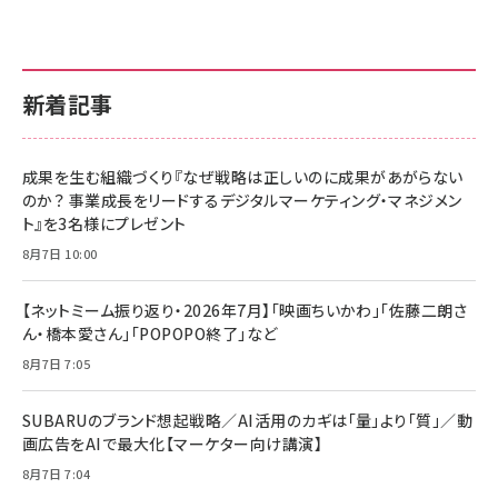
新着記事
成果を生む組織づくり『なぜ戦略は正しいのに成果があがらない
のか？ 事業成長をリードするデジタルマーケティング・マネジメン
ト』を3名様にプレゼント
8月7日 10:00
【ネットミーム振り返り・2026年7月】「映画ちいかわ」「佐藤二朗さ
ん・橋本愛さん」「POPOPO終了」など
8月7日 7:05
SUBARUのブランド想起戦略／AI活用のカギは「量」より「質」／動
画広告をAIで最大化【マーケター向け講演】
8月7日 7:04