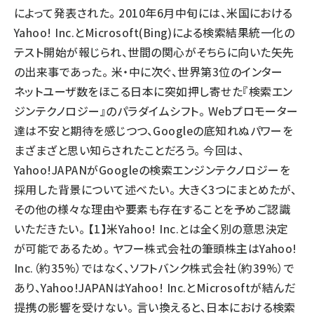
によって発表された。 2010年6月中旬には、米国における
Yahoo! Inc.とMicrosoft(Bing)による検索結果統一化の
テスト開始が報じられ、世間の関心がそちらに向いた矢先
の出来事であった。 米・中に次ぐ、世界第3位のインター
ネットユーザ数をほこる日本に突如押し寄せた『検索エン
ジンテクノロジー』のパラダイムシフト。 Webプロモーター
達は不安と期待を感じつつ、Googleの底知れぬパワーを
まざまざと思い知らされたことだろう。 今回は、
Yahoo!JAPANがGoogleの検索エンジンテクノロジーを
採用した背景について述べたい。 大きく3つにまとめたが、
その他の様々な理由や要素も存在することを予めご認識
いただきたい。 【1】米Yahoo! Inc.とは全く別の意思決定
が可能であるため。 ヤフー株式会社の筆頭株主はYahoo!
Inc.（約35%）ではなく、ソフトバンク株式会社（約39%）で
あり、Yahoo!JAPANはYahoo! Inc.とMicrosoftが結んだ
提携の影響を受けない。 言い換えると、日本における検索