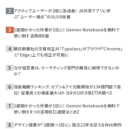
アクティブユーザーが2倍に急成長！ JA共済アプリに学
ぶ“ユーザー視点”のUI/UX改善
1週間かかった作業が1日に！ Gemini Notebookを無料で
使い倒す活用術8選
朝日新聞社の文章校正AI「Typoless」がブラウザ「Chrome」
と「Edge」上でも校正が可能に
なぜ経営者は、マーケティング部門の報告に納得できないの
か？
役員報酬ランキング、セブン＆アイ元取締役が134億円超で首
位！ 従業員との格差最大はトヨタの100.9倍【TSR調べ】
1週間かかった作業が1日に！ Gemini Notebookを無料で
使い倒す8つの活用術【1週間まとめ】
デザイン提案が「2週間→2日に」 設立22年を迎えるWeb制作