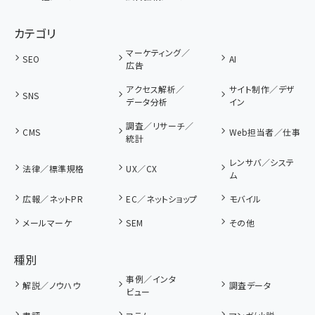
カテゴリ
マーケティング／
SEO
AI
広告
アクセス解析／
サイト制作／デザ
SNS
データ分析
イン
調査／リサーチ／
CMS
Web担当者／仕事
統計
レンサバ／システ
法律／標準規格
UX／CX
ム
広報／ネットPR
EC／ネットショップ
モバイル
メールマーケ
SEM
その他
種別
事例／インタ
解説／ノウハウ
調査データ
ビュー