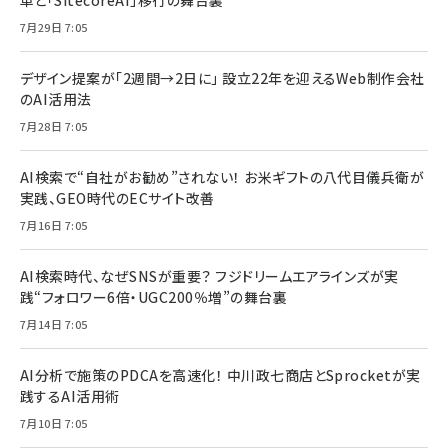
革と「SitecoreAI」移行の舞台裏
7月29日 7:05
デザイン提案が「2週間→2日に」 設立22年を迎えるWeb制作会社
のAI活用法
7月28日 7:05
AI検索で“自社がお勧め”されない！ お米ギフトの八代目儀兵衛が
実践、GEO時代のECサイト改善
7月16日 7:05
AI検索時代、なぜSNSが重要？ フジドリームエアラインズが実
践“フォロワー6倍・UGC200％増”の舞台裏
7月14日 7:05
AI分析で施策のPDCAを高速化！ 中川政七商店とSprocketが実
践するAI活用術
7月10日 7:05