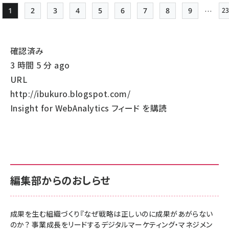
…
1
2
3
4
5
6
7
8
9
23
Page
Page
Page
Page
Page
Page
Page
Page
Page
ペー
ジ
確認済み
送
3 時間 5 分 ago
り
URL
http://ibukuro.blogspot.com/
Insight for WebAnalytics フィード を購読
編集部からのおしらせ
成果を生む組織づくり『なぜ戦略は正しいのに成果があがらない
のか？ 事業成長をリードするデジタルマーケティング・マネジメン