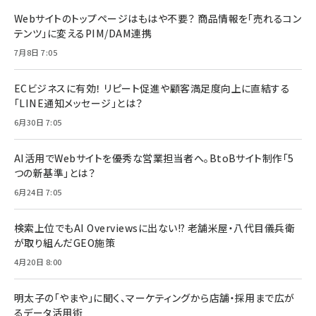
Webサイトのトップページはもはや不要？ 商品情報を「売れるコン
テンツ」に変えるPIM/DAM連携
7月8日 7:05
ECビジネスに有効！ リピート促進や顧客満足度向上に直結する
「LINE通知メッセージ」とは？
6月30日 7:05
AI活用でWebサイトを優秀な営業担当者へ。BtoBサイト制作「5
つの新基準」とは？
6月24日 7:05
検索上位でもAI Overviewsに出ない!? 老舗米屋・八代目儀兵衛
が取り組んだGEO施策
4月20日 8:00
明太子の「やまや」に聞く、マーケティングから店舗・採用まで広が
るデータ活用術