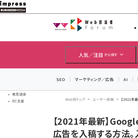
メ
イ
Web担当者
Web担当者
ン
EC担当者
コ
製品導入
ン
企業IT
ソフト開発
テ
人気／注目
から探す
IoT・AI
ン
DCクラウド
研究・調査
ツ
SEO
マーケティング／広告
AI
エネルギー
に
ドローン
移
教育講座
Web担トップ
ユーザー投稿
【2021
EC支援
動
パ
【2021年最新】Goog
ン
広告を入稿する方法。
く