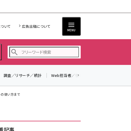
について
広告出稿について
MENU
調査／リサーチ／統計
Web担当者／仕事
法律／標準規格
seo (3526)
ai (2807)
ターの使い方まで
youtube (2434)
note (2312)
セミナー (2307)
着記事