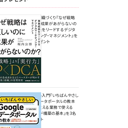
成果を生む組織づくり『なぜ戦略
は正しいのに成果があがらないの
か？ 事業成長をリードするデジタ
ルマーケティング・マネジメント』を
3名様にプレゼント
8月7日 10:00
無料BIツール入門『いちばんやさし
いGoogleデータポータルの教本
人気講師が教える業務で使える
ダッシュボード構築の基本』を3名
様にプレゼント
7月31日 10:00