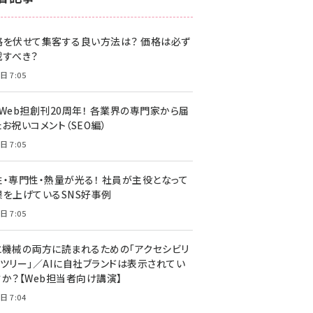
z世代 (1622)
格を伏せて集客する良い方法は？ 価格は必ず
meo (1275)
載すべき？
llmo (1163)
日 7:05
・Web担創刊20周年！ 各業界の専門家から届
お祝いコメント（SEO編）
日 7:05
性・専門性・熱量が光る！ 社員が主役となって
果を上げているSNS好事例
日 7:05
と機械の両方に読まれるための「アクセシビリ
ィツリー」／AIに自社ブランドは表示されてい
すか？【Web担当者向け講演】
日 7:04