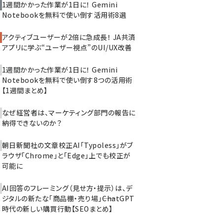
1週間かかった作業が1日に！ Gemini
Notebookを無料で使い倒す活用術8選
アクティブユーザーが2倍に急成長！ JA共済
アプリに学ぶ“ユーザー視点”のUI/UX改善
1週間かかった作業が1日に！ Gemini
Notebookを無料で使い倒す8つの活用術
【1週間まとめ】
なぜ経営者は、マーケティング部門の報告に
納得できないのか？
朝日新聞社の文章校正AI「Typoless」がブ
ラウザ「Chrome」と「Edge」上でも校正が
可能に
AI回答のフレーミング（見せ方・提示）は、デ
ジタルの新たな「商品棚・売り場」――ChatGPT
時代の新しい購買行動【SEOまとめ】