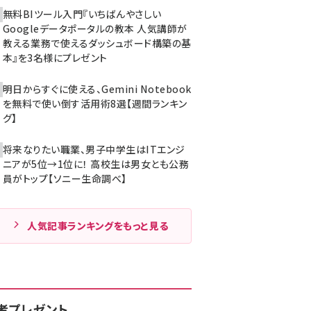
無料BIツール入門『いちばんやさしい
Googleデータポータルの教本 人気講師が
教える業務で使えるダッシュボード構築の基
本』を3名様にプレゼント
明日からすぐに使える、Gemini Notebook
を無料で使い倒す活用術8選【週間ランキン
グ】
将来なりたい職業、男子中学生はITエンジ
ニアが5位→1位に！ 高校生は男女とも公務
員がトップ【ソニー生命調べ】
人気記事ランキングをもっと見る
者プレゼント