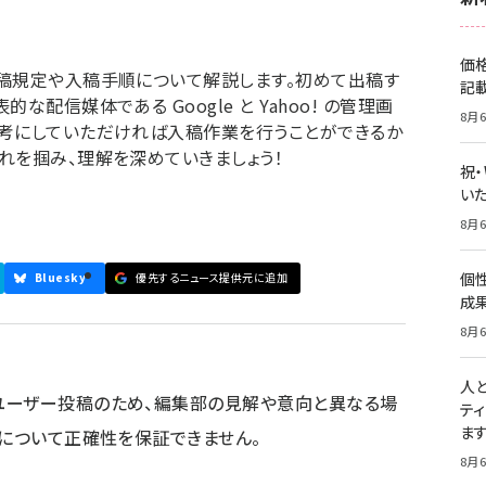
価
入稿規定や入稿手順について解説します。初めて出稿す
記
配信媒体である Google と Yahoo! の管理画
8月6
参考にしていただければ入稿作業を行うことができるか
れを掴み、理解を深めていきましょう！
祝
いた
8月6
個
Bluesky
優先するニュース提供元に追加
成
8月6
人
ユーザー投稿のため、編集部の見解や意向と異なる場
テ
ま
容について正確性を保証できません。
8月6