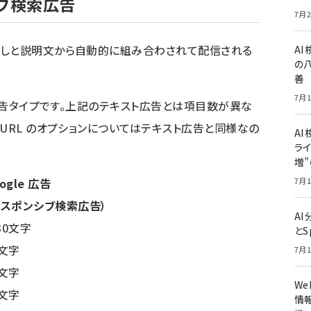
シブ検索広告
7月2
出しと説明文から自動的に組み合わされて配信される
A
の
善
7月1
る広告タイプです。上記のテキスト広告とは項目数が異な
URL のオプションについてはテキスト広告と同様なの
AI
ライ
増
ogle 広告
7月1
レスポンシブ検索広告）
A
30文字
とS
0文字
7月1
0文字
W
5文字
情報