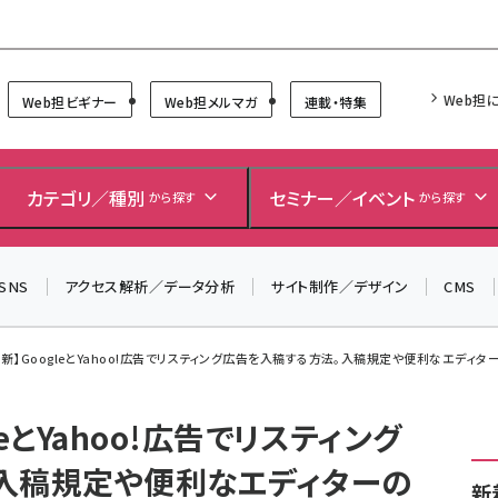
Forum
Web担
Web担ビギナー
Web担メルマガ
連載・特集
＼ 8月27日開催、申し込み受付中！ ／
生成AIをマーケティング等に活用するための考え方を学べ
カテゴリ／種別
セミナー／イベント
から探す
から探す
るセミナーイベント「生成AI × マーケティング フォーラム
2026」開催！
SNS
アクセス解析／データ分析
サイト制作／デザイン
CMS
▼申し込みはこちらから▼
年最新】GoogleとYahoo!広告でリスティング広告を入稿する方法。入稿規定や便利なエディ
leとYahoo!広告でリスティング
入稿規定や便利なエディターの
新