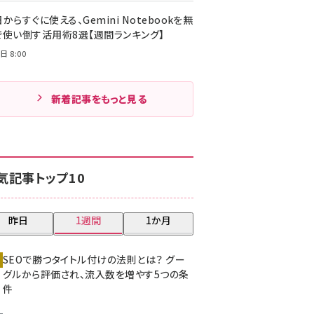
からすぐに使える、Gemini Notebookを無
で使い倒す活用術8選【週間ランキング】
日 8:00
新着記事をもっと見る
気記事トップ10
昨日
1週間
1か月
SEOで勝つタイトル付けの法則とは？ グー
グルから評価され、流入数を増やす5つの条
件