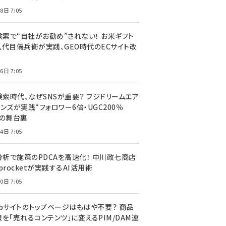
8日 7:05
I検索で“自社がお勧め”されない！ お米ギフト
八代目儀兵衛が実践、GEO時代のECサイト改
6日 7:05
検索時代、なぜSNSが重要？ フジドリームエア
ンズが実践“フォロワー6倍・UGC200％
”の舞台裏
4日 7:05
I分析で施策のPDCAを高速化！ 中川政七商店
procketが実践するAI活用術
0日 7:05
ebサイトのトップページはもはや不要？ 商品
を「売れるコンテンツ」に変えるPIM/DAM連