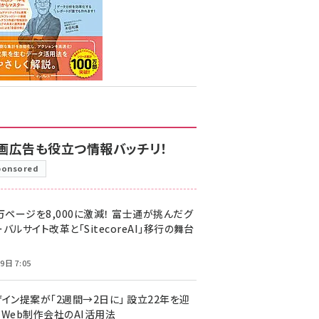
画広告も役立つ情報バッチリ！
ponsored
万ページを8,000に激減！ 富士通が挑んだグ
バルサイト改革と「SitecoreAI」移行の舞台
9日 7:05
ザイン提案が「2週間→2日に」 設立22年を迎
るWeb制作会社のAI活用法