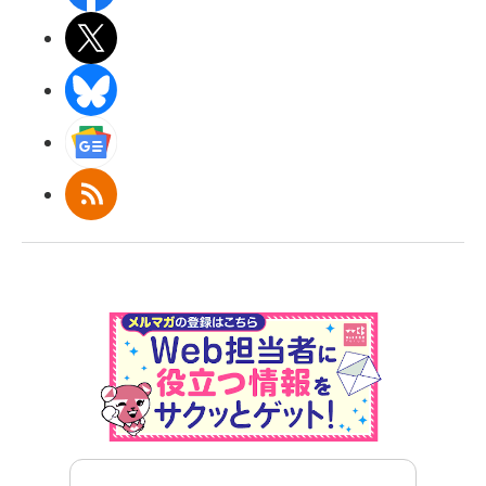
X(エックス)
BlueSky
Googleニュース
RSS