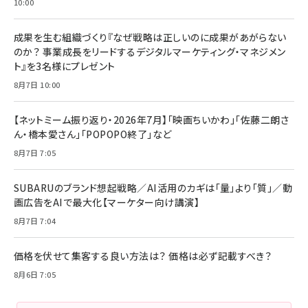
10:00
成果を生む組織づくり『なぜ戦略は正しいのに成果があがらない
のか？ 事業成長をリードするデジタルマーケティング・マネジメン
ト』を3名様にプレゼント
8月7日 10:00
【ネットミーム振り返り・2026年7月】「映画ちいかわ」「佐藤二朗さ
ん・橋本愛さん」「POPOPO終了」など
8月7日 7:05
SUBARUのブランド想起戦略／AI活用のカギは「量」より「質」／動
画広告をAIで最大化【マーケター向け講演】
8月7日 7:04
価格を伏せて集客する良い方法は？ 価格は必ず記載すべき？
8月6日 7:05