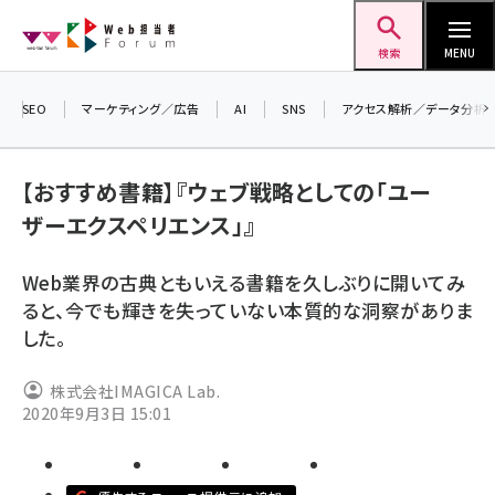
メ
Web担当者Forum
イ
検索
MENU
ン
コ
SEO
マーケティング／広告
AI
SNS
アクセス解析／データ分析
＼ 
ン
生成
テ
【おすすめ書籍】『ウェブ戦略としての「ユー
るセ
ン
202
ザーエクスペリエンス」』
ツ
seo (3541)
▼申
に
Web業界の古典ともいえる書籍を久しぶりに開いてみ
ai (2827)
移
ると、今でも輝きを失っていない本質的な洞察がありま
動
youtube (2449)
した。
note (2323)
株式会社IMAGICA Lab.
セミナー (2318)
2020年9月3日 15:01
z世代 (1632)
meo (1282)