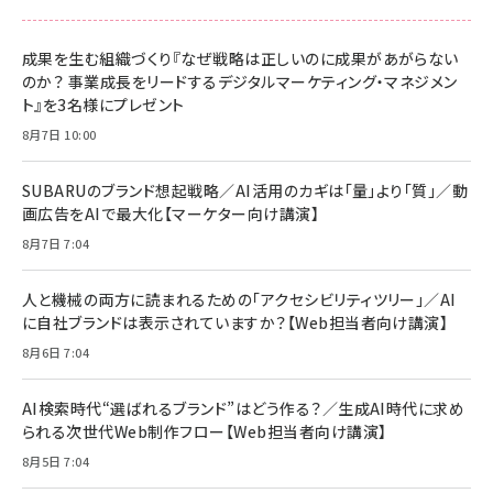
anan(アンアン)2026/06/24号 No.2500増刊
スペシャルエディション[王道エンタメの矜持／
NIMASO ガラスフィルム iPhone 17 用 保護フィ
Amazon eギフトカード - Amazonロゴ - クラ
BTS]
ルム 強化ガラス 耐衝撃 高透過率 指紋防止 貼りや
シック
すい ガイド枠付き いPhone17 (6.3インチ) 対応
成果を生む組織づくり『なぜ戦略は正しいのに成果があがらない
￥1,100
￥5,000
2枚セット DSP25F1698
のか？ 事業成長をリードするデジタルマーケティング・マネジメン
￥1,599
ト』を3名様にプレゼント
anan(アンアン)2026/07/08号 No.2502[2026
Anker PowerLine III Flow USB-C & USB-C
年後半、あなたの恋と運命／山田涼介]
【New】Amazon Fire TV Stick HD | 手軽にスト
ケーブル Anker絡まないケーブル 240W 結束バン
8月7日 10:00
リーミングをはじめよう | ストリーミングメディアプ
ド付き USB PD対応 シリコン素材採用 iPhone
￥880
レイヤー
17 / 16 / 15 / Galaxy iPad Pro MacBook
￥1,890
Pro/Air 各種対応 (1.8m ミッドナイトブラック)
SUBARUのブランド想起戦略／AI活用のカギは「量」より「質」／動
￥6,980
画広告をAIで最大化【マーケター向け講演】
ママ投資家が育休中に１億貯めた株式投資
アサヒ飲料 モンスター エナジー 355ml×24本
￥1,870
8月7日 7:04
Anker Soundcore P31i (Bluetooth 6.1) 【完
￥4,192
全ワイヤレスイヤホン/アクティブノイズキャンセリ
ング/マルチポイント接続 / 最大50時間再生 / PSE
人と機械の両方に読まれるための「アクセシビリティツリー」／AI
組織の成果を最大化する ルールのデザイン
技術基準適合】ブラック
￥5,990
サッポロ 生ビール 黒ラベル 350ml 缶 24本 ビー
に自社ブランドは表示されていますか？【Web担当者向け講演】
￥1,980
ル ケース買い【6/30応募〆切! 黒ラベルビヤセラー
8月6日 7:04
キャンペーン】
Anker PowerLine III Flow USB-C & USB-C
ケーブル Anker絡まないケーブル 240W 結束バン
￥4,857
ド付き USB PD対応 シリコン素材採用 iPhone
AI検索時代“選ばれるブランド”はどう作る？／生成AI時代に求め
Amazonランキングをもっと見る
17 / 16 / 15 / Galaxy iPad Pro MacBook
￥1,890
られる次世代Web制作フロー【Web担当者向け講演】
Pro/Air 各種対応 (1.8m ミッドナイトブラック)
Amazonランキングをもっと見る
8月5日 7:04