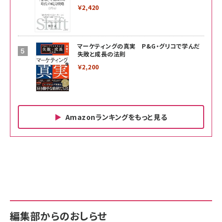
￥2,420
マーケティングの真実 P&G・グリコで学んだ
失敗と成長の法則
￥2,200
Amazonランキングをもっと見る
Amazon ビジネス・経済関連書籍 の売れ筋ランキン
Amazon 家電＆カメラ の売れ筋ランキング
Amazon パソコン・周辺機器 の売れ筋ランキング
グ
更新日時：2026/06/26 19:00
更新日時：2026/06/26 19:00
更新日時：2026/06/26 19:00
anan(アンアン)2026/07/01号 No.2501[魅せる
KIOXIA(キオクシア) 旧東芝メモリ microSD
KIOXIA(キオクシア) 旧東芝メモリ microSD
カラダ2026／宮舘涼太]
128GB UHS-I Class10 (最大読出速度
128GB UHS-I Class10 (最大読出速度
100MB/s) Nintendo Switch動作確認済 国内
100MB/s) Nintendo Switch動作確認済 国内
￥880
サポート正規品 メーカー保証5年 KLMEA128G
サポート正規品 メーカー保証5年 KLMEA128G
￥2,680
￥2,680
編集部からのおしらせ