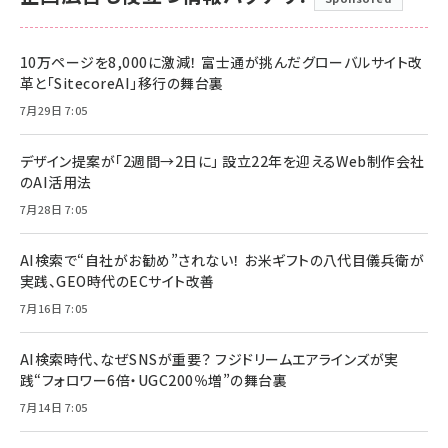
10万ページを8,000に激減！ 富士通が挑んだグローバルサイト改
革と「SitecoreAI」移行の舞台裏
7月29日 7:05
デザイン提案が「2週間→2日に」 設立22年を迎えるWeb制作会社
のAI活用法
7月28日 7:05
AI検索で“自社がお勧め”されない！ お米ギフトの八代目儀兵衛が
実践、GEO時代のECサイト改善
7月16日 7:05
AI検索時代、なぜSNSが重要？ フジドリームエアラインズが実
践“フォロワー6倍・UGC200％増”の舞台裏
7月14日 7:05