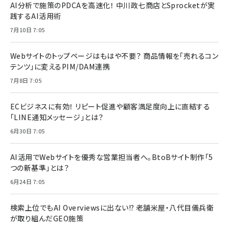
AI分析で施策のPDCAを高速化！ 中川政七商店とSprocketが実
践するAI活用術
7月10日 7:05
Webサイトのトップページはもはや不要？ 商品情報を「売れるコン
テンツ」に変えるPIM/DAM連携
7月8日 7:05
ECビジネスに有効！ リピート促進や顧客満足度向上に直結する
「LINE通知メッセージ」とは？
6月30日 7:05
AI活用でWebサイトを優秀な営業担当者へ。BtoBサイト制作「5
つの新基準」とは？
6月24日 7:05
検索上位でもAI Overviewsに出ない!? 老舗米屋・八代目儀兵衛
が取り組んだGEO施策