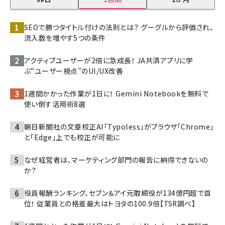
SEOで勝つタイトル付けの法則とは？ グーグルから評価され、
流入数を増やす5つの条件
アクティブユーザーが2倍に急成長！ JA共済アプリに学
ぶ“ユーザー視点”のUI/UX改善
1週間かかった作業が1日に！ Gemini Notebookを無料で
使い倒す活用術8選
朝日新聞社の文章校正AI「Typoless」がブラウザ「Chrome」
と「Edge」上でも校正が可能に
なぜ経営者は、マーケティング部門の報告に納得できないの
か？
役員報酬ランキング、セブン＆アイ元取締役が134億円超で首
位！ 従業員との格差最大はトヨタの100.9倍【TSR調べ】