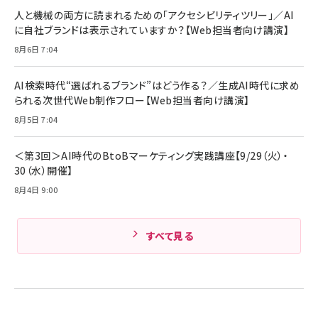
ング/マルチポイント接続 / 最大50時間再生 / PSE
人と機械の両方に読まれるための「アクセシビリティツリー」／AI
組織の成果を最大化する ルールのデザイン
技術基準適合】ブラック
￥5,990
サッポロ 生ビール 黒ラベル 350ml 缶 24本 ビー
に自社ブランドは表示されていますか？【Web担当者向け講演】
￥1,980
ル ケース買い【6/30応募〆切! 黒ラベルビヤセラー
8月6日 7:04
キャンペーン】
Anker PowerLine III Flow USB-C & USB-C
ケーブル Anker絡まないケーブル 240W 結束バン
￥4,857
ド付き USB PD対応 シリコン素材採用 iPhone
AI検索時代“選ばれるブランド”はどう作る？／生成AI時代に求め
Amazonランキングをもっと見る
17 / 16 / 15 / Galaxy iPad Pro MacBook
￥1,890
られる次世代Web制作フロー【Web担当者向け講演】
Pro/Air 各種対応 (1.8m ミッドナイトブラック)
Amazonランキングをもっと見る
8月5日 7:04
Amazonランキングをもっと見る
＜第3回＞AI時代のBtoBマーケティング実践講座【9/29（火）・
30（水）開催】
8月4日 9:00
すべて見る