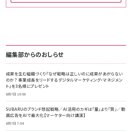
Amazon ビジネス・経済関連書籍 の売れ筋ランキン
Amazon 家電＆カメラ の売れ筋ランキング
Amazon パソコン・周辺機器 の売れ筋ランキング
グ
更新日時：2026/06/26 19:00
更新日時：2026/06/26 19:00
更新日時：2026/06/26 19:00
anan(アンアン)2026/07/01号 No.2501[魅せる
KIOXIA(キオクシア) 旧東芝メモリ microSD
KIOXIA(キオクシア) 旧東芝メモリ microSD
カラダ2026／宮舘涼太]
128GB UHS-I Class10 (最大読出速度
128GB UHS-I Class10 (最大読出速度
100MB/s) Nintendo Switch動作確認済 国内
100MB/s) Nintendo Switch動作確認済 国内
￥880
サポート正規品 メーカー保証5年 KLMEA128G
サポート正規品 メーカー保証5年 KLMEA128G
￥2,680
￥2,680
編集部からのおしらせ
anan(アンアン)2026/06/24号 No.2500増刊
スペシャルエディション[王道エンタメの矜持／
NIMASO ガラスフィルム iPhone 17 用 保護フィ
Amazon eギフトカード - Amazonロゴ - クラ
BTS]
ルム 強化ガラス 耐衝撃 高透過率 指紋防止 貼りや
シック
すい ガイド枠付き いPhone17 (6.3インチ) 対応
成果を生む組織づくり『なぜ戦略は正しいのに成果があがらない
￥1,100
￥5,000
2枚セット DSP25F1698
のか？ 事業成長をリードするデジタルマーケティング・マネジメン
￥1,599
ト』を3名様にプレゼント
anan(アンアン)2026/07/08号 No.2502[2026
Anker PowerLine III Flow USB-C & USB-C
年後半、あなたの恋と運命／山田涼介]
【New】Amazon Fire TV Stick HD | 手軽にスト
ケーブル Anker絡まないケーブル 240W 結束バン
8月7日 10:00
リーミングをはじめよう | ストリーミングメディアプ
ド付き USB PD対応 シリコン素材採用 iPhone
￥880
レイヤー
17 / 16 / 15 / Galaxy iPad Pro MacBook
￥1,890
Pro/Air 各種対応 (1.8m ミッドナイトブラック)
SUBARUのブランド想起戦略／AI活用のカギは「量」より「質」／動
￥6,980
画広告をAIで最大化【マーケター向け講演】
ママ投資家が育休中に１億貯めた株式投資
アサヒ飲料 モンスター エナジー 355ml×24本
￥1,870
8月7日 7:04
Anker Soundcore P31i (Bluetooth 6.1) 【完
￥4,192
全ワイヤレスイヤホン/アクティブノイズキャンセリ