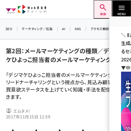
メ
Web担当者Forum
イ
検索
MENU
ン
コ
SEO
マーケティング／広告
AI
SNS
アクセス解析／データ分析
＼ 
ン
生成
テ
第2回：メールマーケティングの種類／デジマ
るセ
ン
ケひよっこ担当者のメールマーケティング
202
ツ
seo (3536)
▼申
に
「デジマケひよっこ担当者のメールマーケティング」は、
ai (2818)
移
リードナーチャリングという視点から、見込み顧客の購
動
youtube (2444)
買意欲ステータスを上げていく知識・手法を配信してい
きます。
note (2320)
セミナー (2313)
エムタメ！
2017年11月15日 11:59
z世代 (1629)
meo (1279)