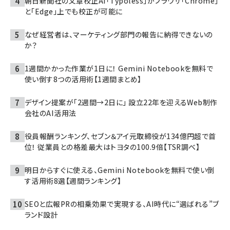
朝日新聞社の文章校正AI「Typoless」がブラウザ「Chrome」
と「Edge」上でも校正が可能に
なぜ経営者は、マーケティング部門の報告に納得できないの
か？
1週間かかった作業が1日に！ Gemini Notebookを無料で
使い倒す8つの活用術【1週間まとめ】
デザイン提案が「2週間→2日に」 設立22年を迎えるWeb制作
会社のAI活用法
役員報酬ランキング、セブン＆アイ元取締役が134億円超で首
位！ 従業員との格差最大はトヨタの100.9倍【TSR調べ】
明日からすぐに使える、Gemini Notebookを無料で使い倒
す活用術8選【週間ランキング】
SEOと広報PRの相乗効果で実現する、AI時代に“選ばれる”ブ
ランド設計