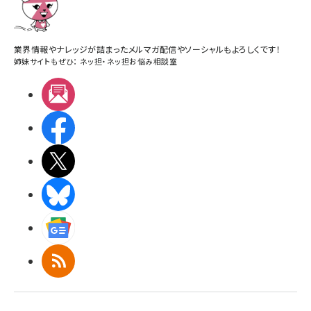
業界情報やナレッジが詰まったメルマガ配信やソーシャルもよろしくです！
姉妹サイトもぜひ：
ネッ担
・
ネッ担お悩み相談室
メルマガ
Facebook
X(エックス)
BlueSky
Googleニュース
RSS