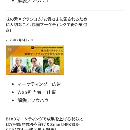
解説／ノウハウ
味の素×クラシコム「お客さまに愛されるため
に大切なこと、協働マーケティングで得た気付
き」
2025年2月6日 7:00
マーケティング／広告
Web担当者／仕事
解説／ノウハウ
BtoBマーケティングで成果を上げる秘訣と
は？飛躍的成長を遂げたSmartHRの3S・
STP【庭山一郎×岡本剛典】