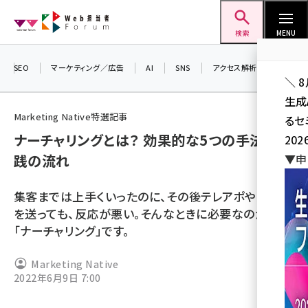
メ
Web担当者Forum
イ
検索
MENU
ン
コ
SEO
マーケティング／広告
AI
SNS
アクセス解析／データ分析
＼ 
ン
生成
テ
Marketing Native特選記事
るセ
ン
ナーチャリングとは？ 効果的な5つの手法と実
202
ツ
seo (3526)
践の流れ
▼申
に
ai (2807)
移
集客までは上手くいったのに、その後テレアポやメール
動
youtube (2434)
を送っても、反応が悪い。そんなときに必要なのが
「ナーチャリング」です。
note (2312)
セミナー (2307)
Marketing Native
2022年6月9日 7:00
z世代 (1622)
meo (1275)