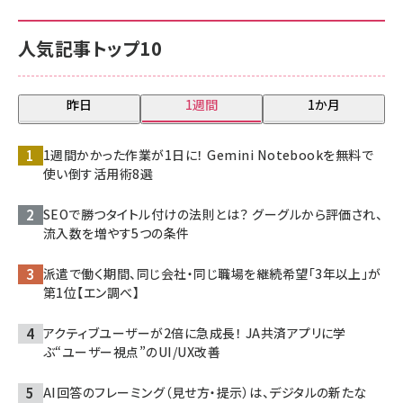
人気記事トップ10
昨日
1週間
1か月
1週間かかった作業が1日に！ Gemini Notebookを無料で
使い倒す活用術8選
SEOで勝つタイトル付けの法則とは？ グーグルから評価され、
流入数を増やす5つの条件
派遣で働く期間、同じ会社・同じ職場を継続希望「3年以上」が
第1位【エン調べ】
アクティブユーザーが2倍に急成長！ JA共済アプリに学
ぶ“ユーザー視点”のUI/UX改善
AI回答のフレーミング（見せ方・提示）は、デジタルの新たな