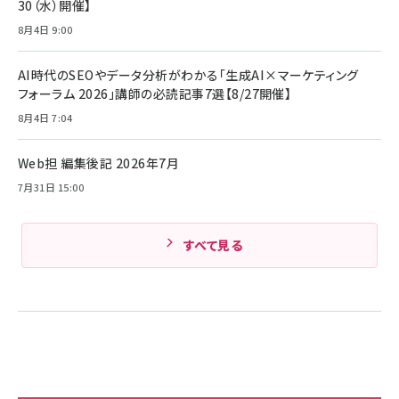
30（水）開催】
技術基準適合】ブラック
￥5,990
組織の成果を最大化する ルールのデザイン
サッポロ 生ビール 黒ラベル 350ml 缶 24本 ビー
8月4日 9:00
ル ケース買い【6/30応募〆切! 黒ラベルビヤセラー
￥1,980
キャンペーン】
Anker PowerLine III Flow USB-C & USB-C
ケーブル Anker絡まないケーブル 240W 結束バン
￥4,857
AI時代のSEOやデータ分析がわかる「生成AI×マーケティング
ド付き USB PD対応 シリコン素材採用 iPhone
フォーラム 2026」講師の必読記事7選【8/27開催】
17 / 16 / 15 / Galaxy iPad Pro MacBook
￥1,890
Amazonランキングをもっと見る
Pro/Air 各種対応 (1.8m ミッドナイトブラック)
8月4日 7:04
Amazonランキングをもっと見る
Web担 編集後記 2026年7月
Amazonランキングをもっと見る
7月31日 15:00
すべて見る