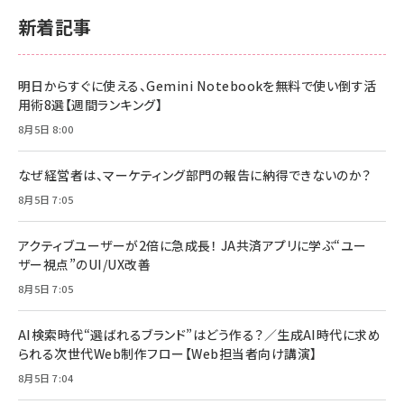
新着記事
明日からすぐに使える、Gemini Notebookを無料で使い倒す活
用術8選【週間ランキング】
8月5日 8:00
なぜ経営者は、マーケティング部門の報告に納得できないのか？
8月5日 7:05
アクティブユーザーが2倍に急成長！ JA共済アプリに学ぶ“ユー
ザー視点”のUI/UX改善
8月5日 7:05
AI検索時代“選ばれるブランド”はどう作る？／生成AI時代に求め
られる次世代Web制作フロー【Web担当者向け講演】
8月5日 7:04