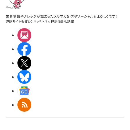
業界情報やナレッジが詰まったメルマガ配信やソーシャルもよろしくです！
姉妹サイトもぜひ：
ネッ担
・
ネッ担お悩み相談室
メルマガ
Facebook
X(エックス)
BlueSky
Googleニュース
RSS