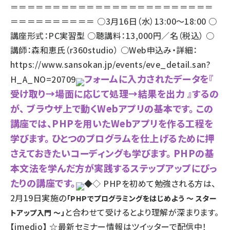
＝＝＝＝＝＝＝＝＝＝＝＝＝＝＝＝＝＝＝＝＝＝＝＝
＝＝＝＝＝＝＝＝＝＝ ○3月16日（水）13:00～18:00 ○
講座形式：PC実習型 ○聴講料：13,000円／名（税込） ○
講師：森和恵氏（r360studio） ○Web申込み・詳細：
https://www.sansokan.jp/events/eve_detail.san?
フォームに入力されたデータを『
H_A_NO=20709
受け取り→場面に応じて処理→結果を出力 』するの
が、 ブラウザ上で動くWebアプリの基本です。 この
講座では、PHPを用いたWebアプリを作る工程を
学びます。 ひとつのプログラムを仕上げるために押
さえておきたいコーディングも学びます。 PHPの基
本文法を学んだ方が実践するステップアップにぴっ
たりの講座です。
◆◇ PHPを初めて勉強される方は、
2月19日実施の
「PHPでプログラミングをはじめよう ～ スター
と合わせて受けるとより理解が深まります。
トアップ入門 ～」
【imedio】 ☆最新セミナー情報はツイッターで配信中！