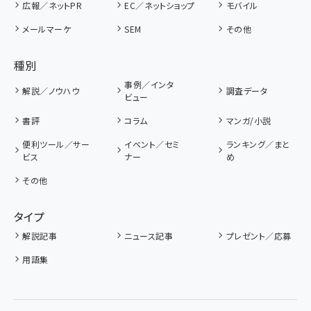
広報／ネットPR
EC／ネットショップ
モバイル
メールマーケ
SEM
その他
種別
事例／インタ
解説／ノウハウ
調査データ
ビュー
書評
コラム
マンガ/小説
便利ツール／サー
イベント／セミ
ランキング／まと
ビス
ナー
め
その他
タイプ
解説記事
ニュース記事
プレゼント／応募
用語集