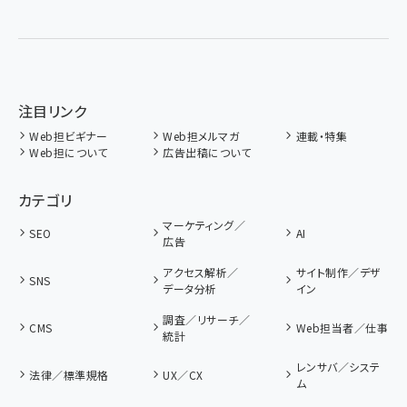
注目リンク
Web担ビギナー
Web担メルマガ
連載・特集
Web担について
広告出稿について
カテゴリ
マーケティング／
SEO
AI
広告
アクセス解析／
サイト制作／デザ
SNS
データ分析
イン
調査／リサーチ／
CMS
Web担当者／仕事
統計
レンサバ／システ
法律／標準規格
UX／CX
ム