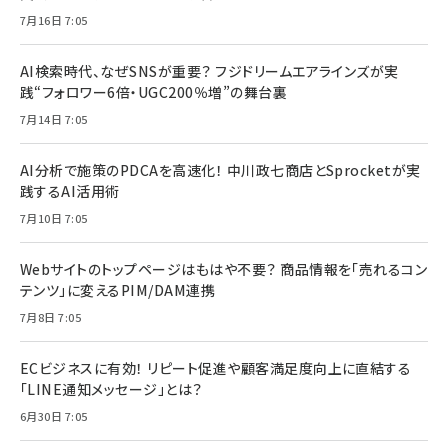
7月16日 7:05
AI検索時代、なぜSNSが重要？ フジドリームエアラインズが実
践“フォロワー6倍・UGC200％増”の舞台裏
7月14日 7:05
AI分析で施策のPDCAを高速化！ 中川政七商店とSprocketが実
践するAI活用術
7月10日 7:05
Webサイトのトップページはもはや不要？ 商品情報を「売れるコン
テンツ」に変えるPIM/DAM連携
7月8日 7:05
ECビジネスに有効！ リピート促進や顧客満足度向上に直結する
「LINE通知メッセージ」とは？
6月30日 7:05