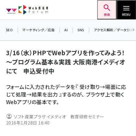
メ
Web担当者Forum
イ
検索
MENU
ン
コ
SEO
マーケティング／広告
AI
SNS
アクセス解析／データ分析
＼ 
ン
7月
テ
3/16（水）PHPでWebアプリを作ってみよう！
差し
ン
～プログラム基本＆実践 大阪南港イメディオ
▼ア
ツ
seo (3516)
にて 申込受付中
に
ai (2799)
移
フォームに入力されたデータを『 受け取り→場面に応
動
youtube (2420)
じて処理→結果を出力 』するのが、 ブラウザ上で動く
Webアプリの基本です。
note (2308)
セミナー (2296)
ソフト産業プラザ イメディオ 教育研修セミナー
2016年1月28日 16:40
z世代 (1617)
meo (1274)