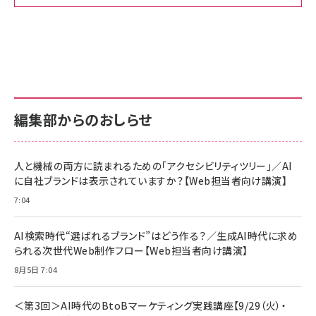
Amazon ビジネス・経済関連書籍 の売れ筋ランキン
Amazon 家電＆カメラ の売れ筋ランキング
Amazon パソコン・周辺機器 の売れ筋ランキング
グ
更新日時：2026/06/26 19:00
更新日時：2026/06/26 19:00
更新日時：2026/06/26 19:00
anan(アンアン)2026/07/01号 No.2501[魅
KIOXIA(キオクシア) 旧東芝メモリ microSD
KIOXIA(キオクシア) 旧東芝メモリ microSD
せるカラダ2026／宮舘涼太]
128GB UHS-I Class10 (最大読出速度
128GB UHS-I Class10 (最大読出速度
100MB/s) Nintendo Switch動作確認済 国
100MB/s) Nintendo Switch動作確認済 国
￥880
内サポート正規品 メーカー保証5年
内サポート正規品 メーカー保証5年
￥2,680
￥2,680
KLMEA128G
KLMEA128G
編集部からのおしらせ
anan(アンアン)2026/06/24号 No.2500増
刊 スペシャルエディション[王道エンタメの矜
NIMASO ガラスフィルム iPhone 17 用 保護
Amazon eギフトカード - Amazonロゴ - ク
持／BTS]
フィルム 強化ガラス 耐衝撃 高透過率 指紋防
ラシック
止 貼りやすい ガイド枠付き いPhone17 (6.3
人と機械の両方に読まれるための「アクセシビリティツリー」／AI
￥1,100
￥5,000
インチ) 対応 2枚セット DSP25F1698
に自社ブランドは表示されていますか？【Web担当者向け講演】
￥1,599
7:04
anan(アンアン)2026/07/08号
Anker PowerLine III Flow USB-C & USB-
No.2502[2026年後半、あなたの恋と運命／山
【New】Amazon Fire TV Stick HD | 手軽に
C ケーブル Anker絡まないケーブル 240W 結
田涼介]
ストリーミングをはじめよう | ストリーミングメ
束バンド付き USB PD対応 シリコン素材採用
AI検索時代“選ばれるブランド”はどう作る？／生成AI時代に求め
ディアプレイヤー
iPhone 17 / 16 / 15 / Galaxy iPad Pro
￥880
￥1,890
MacBook Pro/Air 各種対応 (1.8m ミッドナ
られる次世代Web制作フロー【Web担当者向け講演】
￥6,980
イトブラック)
8月5日 7:04
ママ投資家が育休中に１億貯めた株式投資
アサヒ飲料 モンスター エナジー 355ml×24本
Anker Soundcore P31i (Bluetooth 6.1) 【完
￥1,870
￥4,192
全ワイヤレスイヤホン/アクティブノイズキャンセリ
＜第3回＞AI時代のBtoBマーケティング実践講座【9/29（火）・
ング/マルチポイント接続 / 最大50時間再生 / PSE