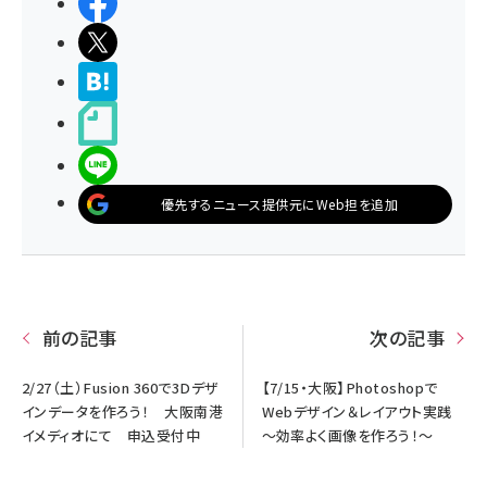
シェアする
ポストする
>ブクマする
noteで書く
LINEで送る
優先するニュース提供元にWeb担を追加
前の記事
次の記事
2/27（土）Fusion 360で3Dデザ
【7/15・大阪】Photoshopで
インデータを作ろう！ 大阪南港
Webデザイン＆レイアウト実践
イメディオにて 申込受付中
～効率よく画像を作ろう！～