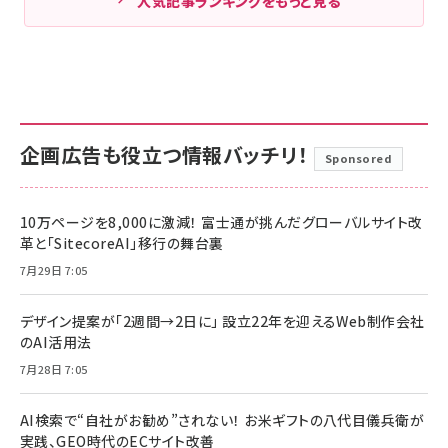
人気記事ランキングをもっと見る
企画広告も役立つ情報バッチリ！
Sponsored
10万ページを8,000に激減！ 富士通が挑んだグローバルサイト改
革と「SitecoreAI」移行の舞台裏
7月29日 7:05
デザイン提案が「2週間→2日に」 設立22年を迎えるWeb制作会社
のAI活用法
7月28日 7:05
AI検索で“自社がお勧め”されない！ お米ギフトの八代目儀兵衛が
実践、GEO時代のECサイト改善