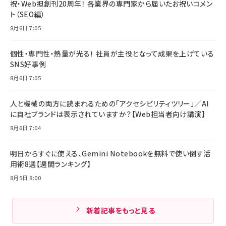
祝・Web担創刊20周年！ 各業界の専門家から届いたお祝いコメン
ト（SEO編）
8月6日 7:05
個性・専門性・熱量が光る！ 社員が主役となって成果を上げている
SNS好事例
8月6日 7:05
人と機械の両方に読まれるための「アクセシビリティツリー」／AI
に自社ブランドは表示されていますか？【Web担当者向け講演】
8月6日 7:04
明日からすぐに使える、Gemini Notebookを無料で使い倒す活
用術8選【週間ランキング】
8月5日 8:00
新着記事をもっと見る