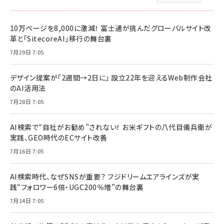
10万ページを8,000に激減！ 富士通が挑んだグローバルサイト改
革と「SitecoreAI」移行の舞台裏
7月29日 7:05
デザイン提案が「2週間→2日に」 設立22年を迎えるWeb制作会社
のAI活用法
7月28日 7:05
AI検索で“自社がお勧め”されない！ お米ギフトの八代目儀兵衛が
実践、GEO時代のECサイト改善
7月16日 7:05
AI検索時代、なぜSNSが重要？ フジドリームエアラインズが実
践“フォロワー6倍・UGC200％増”の舞台裏
7月14日 7:05