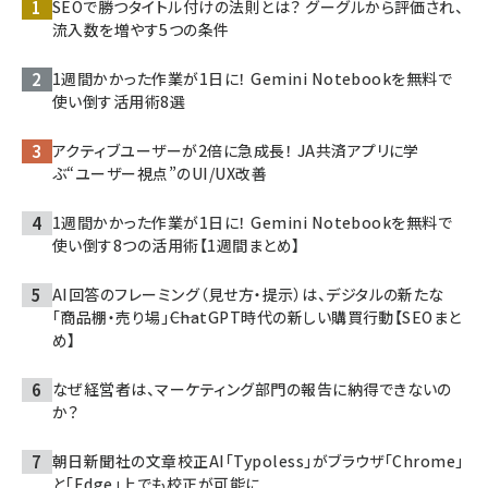
SEOで勝つタイトル付けの法則とは？ グーグルから評価され、
流入数を増やす5つの条件
1週間かかった作業が1日に！ Gemini Notebookを無料で
使い倒す活用術8選
アクティブユーザーが2倍に急成長！ JA共済アプリに学
ぶ“ユーザー視点”のUI/UX改善
1週間かかった作業が1日に！ Gemini Notebookを無料で
使い倒す8つの活用術【1週間まとめ】
AI回答のフレーミング（見せ方・提示）は、デジタルの新たな
「商品棚・売り場」――ChatGPT時代の新しい購買行動【SEOまと
め】
なぜ経営者は、マーケティング部門の報告に納得できないの
か？
朝日新聞社の文章校正AI「Typoless」がブラウザ「Chrome」
と「Edge」上でも校正が可能に