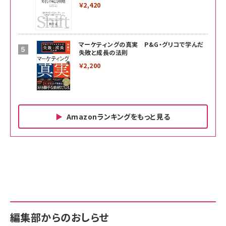
￥2,420
マーケティングの真実 P&G・グリコで学んだ
失敗と成長の法則
￥2,200
Amazonランキングをもっと見る
Amazon ビジネス・経済関連書籍 の売れ筋ランキン
Amazon 家電＆カメラ の売れ筋ランキング
Amazon パソコン・周辺機器 の売れ筋ランキング
グ
更新日時：2026/06/26 19:00
更新日時：2026/06/26 19:00
更新日時：2026/06/26 19:00
anan(アンアン)2026/07/01号 No.2501[魅
KIOXIA(キオクシア) 旧東芝メモリ microSD
KIOXIA(キオクシア) 旧東芝メモリ microSD
せるカラダ2026／宮舘涼太]
128GB UHS-I Class10 (最大読出速度
128GB UHS-I Class10 (最大読出速度
100MB/s) Nintendo Switch動作確認済 国
100MB/s) Nintendo Switch動作確認済 国
￥880
内サポート正規品 メーカー保証5年
内サポート正規品 メーカー保証5年
￥2,680
￥2,680
KLMEA128G
KLMEA128G
編集部からのおしらせ
anan(アンアン)2026/06/24号 No.2500増