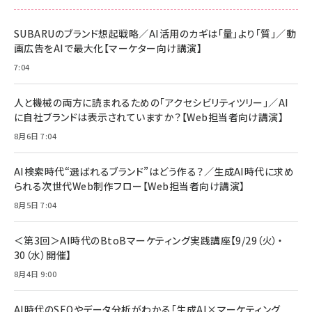
刊 スペシャルエディション[王道エンタメの矜
NIMASO ガラスフィルム iPhone 17 用 保護
Amazon eギフトカード - Amazonロゴ - ク
持／BTS]
フィルム 強化ガラス 耐衝撃 高透過率 指紋防
ラシック
止 貼りやすい ガイド枠付き いPhone17 (6.3
SUBARUのブランド想起戦略／AI活用のカギは「量」より「質」／動
￥1,100
￥5,000
インチ) 対応 2枚セット DSP25F1698
画広告をAIで最大化【マーケター向け講演】
￥1,599
7:04
anan(アンアン)2026/07/08号
Anker PowerLine III Flow USB-C & USB-
No.2502[2026年後半、あなたの恋と運命／山
【New】Amazon Fire TV Stick HD | 手軽に
C ケーブル Anker絡まないケーブル 240W 結
田涼介]
ストリーミングをはじめよう | ストリーミングメ
束バンド付き USB PD対応 シリコン素材採用
人と機械の両方に読まれるための「アクセシビリティツリー」／AI
ディアプレイヤー
iPhone 17 / 16 / 15 / Galaxy iPad Pro
￥880
￥1,890
MacBook Pro/Air 各種対応 (1.8m ミッドナ
に自社ブランドは表示されていますか？【Web担当者向け講演】
￥6,980
イトブラック)
8月6日 7:04
ママ投資家が育休中に１億貯めた株式投資
アサヒ飲料 モンスター エナジー 355ml×24
Anker Soundcore P31i (Bluetooth 6.1)
本
￥1,870
【完全ワイヤレスイヤホン/アクティブノイズキャ
AI検索時代“選ばれるブランド”はどう作る？／生成AI時代に求め
￥4,192
ンセリング/マルチポイント接続 / 最大50時間
られる次世代Web制作フロー【Web担当者向け講演】
再生 / PSE技術基準適合】ブラック
￥5,990
組織の成果を最大化する ルールのデザイン
サッポロ 生ビール 黒ラベル 350ml 缶 24本
8月5日 7:04
ビール ケース買い【6/30応募〆切! 黒ラベルビ
￥1,980
Anker PowerLine III Flow USB-C & USB-
ヤセラーキャンペーン】
C ケーブル Anker絡まないケーブル 240W 結
＜第3回＞AI時代のBtoBマーケティング実践講座【9/29（火）・
￥4,857
束バンド付き USB PD対応 シリコン素材採用
30（水）開催】
iPhone 17 / 16 / 15 / Galaxy iPad Pro
￥1,890
Amazonランキングをもっと見る
MacBook Pro/Air 各種対応 (1.8m ミッドナ
8月4日 9:00
イトブラック)
Amazonランキングをもっと見る
AI時代のSEOやデータ分析がわかる「生成AI×マーケティング