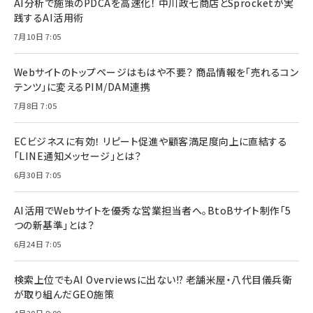
AI分析で施策のPDCAを高速化！ 中川政七商店とSprocketが実
践するAI活用術
7月10日 7:05
Webサイトのトップページはもはや不要？ 商品情報を「売れるコン
テンツ」に変えるPIM/DAM連携
7月8日 7:05
ECビジネスに有効！ リピート促進や顧客満足度向上に直結する
「LINE通知メッセージ」とは？
6月30日 7:05
AI活用でWebサイトを優秀な営業担当者へ。BtoBサイト制作「5
つの新基準」とは？
6月24日 7:05
検索上位でもAI Overviewsに出ない!? 老舗米屋・八代目儀兵衛
が取り組んだGEO施策
4月20日 8:00