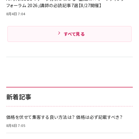
Amazonランキングをもっと見る
フォーラム 2026」講師の必読記事7選【8/27開催】
8月4日 7:04
すべて見る
新着記事
価格を伏せて集客する良い方法は？ 価格は必ず記載すべき？
8月6日 7:05