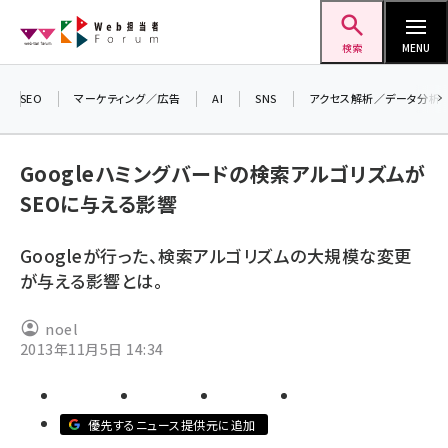
メ
Web担当者Forum
イ
検索
MENU
ン
コ
SEO
マーケティング／広告
AI
SNS
アクセス解析／データ分析
＼ 
ン
7月
テ
Googleハミングバードの検索アルゴリズムが
差し
ン
SEOに与える影響
▼ア
ツ
seo (3523)
に
Googleが行った、検索アルゴリズムの大規模な変更
ai (2804)
移
が与える影響とは。
動
youtube (2429)
noel
note (2312)
2013年11月5日 14:34
セミナー (2303)
z世代 (1622)
優先するニュース提供元に追加
meo (1275)