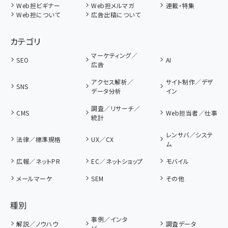
Web担ビギナー
Web担メルマガ
連載・特集
Web担について
広告出稿について
カテゴリ
マーケティング／
SEO
AI
広告
アクセス解析／
サイト制作／デザ
SNS
データ分析
イン
調査／リサーチ／
CMS
Web担当者／仕事
統計
レンサバ／システ
法律／標準規格
UX／CX
ム
広報／ネットPR
EC／ネットショップ
モバイル
メールマーケ
SEM
その他
種別
事例／インタ
解説／ノウハウ
調査データ