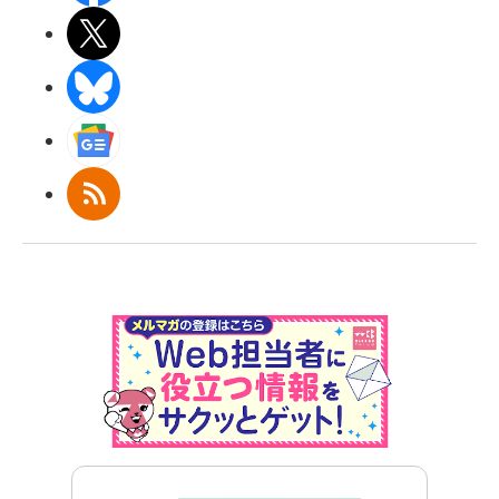
X(エックス)
BlueSky
Googleニュース
RSS