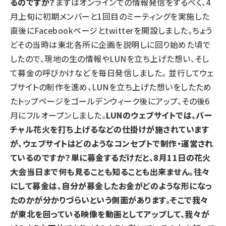
るのですか？
まずはオンラインでの情報発信をするべく、4
月上旬に初期メンバーと1回目のミーティングを実施した
直後にFacebookページとtwitterを開設しました。ちょう
どその当時は東北各所に企画を説明しに回り始めた頃で
したので、現地の生の情報やLUNを立ち上げた想い、そし
て募金の呼びかけなどを毎日発信しました。 並行してウェ
ブサイトの制作を進め、LUNを立ち上げた想いをしたため
たトップページをゴールデンウィーク後にアップ、その後6
月にフルオープンしました。
LUNのウェブサイトでは、バー
チャル花火を打ち上げるなどの仕掛けが施されています
が、ウェブサイトはどのようなコンセプトで制作・運営され
ているのですか？
単に募金するだけだと、8月11日の花火
大会当日まで何も見ることも知ることも出来ません。往々
にして募金は、自分が募金したお金がどのような形になっ
たのかが分かりづらいという側面があります。そこで我々
が東北を回っている映像を動画としてアップして、我々が