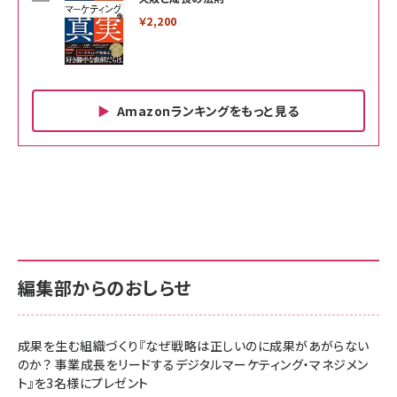
￥2,200
Amazonランキングをもっと見る
Amazon ビジネス・経済関連書籍 の売れ筋ランキン
Amazon 家電＆カメラ の売れ筋ランキング
Amazon パソコン・周辺機器 の売れ筋ランキング
グ
更新日時：2026/06/26 19:00
更新日時：2026/06/26 19:00
更新日時：2026/06/26 19:00
anan(アンアン)2026/07/01号 No.2501[魅せる
KIOXIA(キオクシア) 旧東芝メモリ microSD
KIOXIA(キオクシア) 旧東芝メモリ microSD
カラダ2026／宮舘涼太]
128GB UHS-I Class10 (最大読出速度
128GB UHS-I Class10 (最大読出速度
100MB/s) Nintendo Switch動作確認済 国内
100MB/s) Nintendo Switch動作確認済 国内
￥880
サポート正規品 メーカー保証5年 KLMEA128G
サポート正規品 メーカー保証5年 KLMEA128G
￥2,680
￥2,680
編集部からのおしらせ
anan(アンアン)2026/06/24号 No.2500増刊
スペシャルエディション[王道エンタメの矜持／
NIMASO ガラスフィルム iPhone 17 用 保護フィ
Amazon eギフトカード - Amazonロゴ - クラ
BTS]
ルム 強化ガラス 耐衝撃 高透過率 指紋防止 貼りや
シック
すい ガイド枠付き いPhone17 (6.3インチ) 対応
成果を生む組織づくり『なぜ戦略は正しいのに成果があがらない
￥1,100
￥5,000
2枚セット DSP25F1698
のか？ 事業成長をリードするデジタルマーケティング・マネジメン
￥1,599
ト』を3名様にプレゼント
anan(アンアン)2026/07/08号 No.2502[2026
Anker PowerLine III Flow USB-C & USB-C