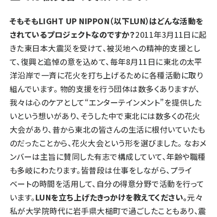
そもそもLIGHT UP NIPPON（以下LUN）はどんな活動を
されているプロジェクトなのですか？
2011年3月11日に起
きた東日本大震災を受けて、被災地への精神的支援とし
て、復興と追悼の意を込めて、毎年8月11日に東北の太平
洋沿岸で一斉に花火を打ち上げるために各種活動に取り
組んでいます。 物的支援を行う団体は数多くありますが、
我々は心のケアとして“エンターテインメント”を提供した
いという想いがあり、そうした中で東北には数多くの花火
大会があり、昔から東北の皆さんの生活に根付いていたも
のだったことから、花火大会という形を選びました。 なおメ
ンバーは主旨に賛同した有志で構成していて、年齢や職種
も多岐にわたります。皆普段は仕事をしながら、プライ
ベートの時間を活用して、自分の得意分野で活動を行って
います。
LUNを立ち上げたきっかけを教えてください。
元々
私が大学院時代に岩手県大槌町で過ごしたこともあり、震