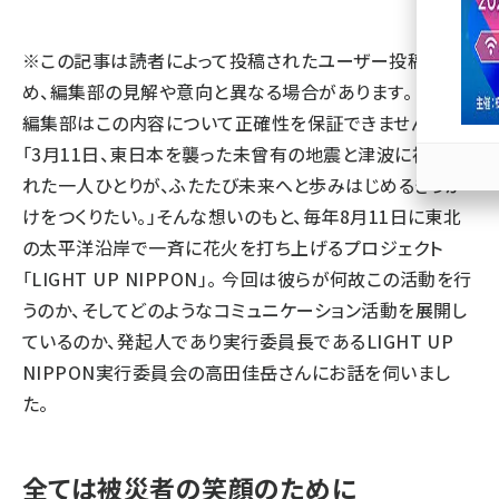
llmo (1166)
※この記事は読者によって投稿されたユーザー投稿のた
め、編集部の見解や意向と異なる場合があります。 また、
編集部はこの内容について正確性を保証できません。
「3月11日、東日本を襲った未曾有の地震と津波に被災さ
れた一人ひとりが、ふたたび未来へと歩みはじめるきっか
けをつくりたい。」そんな想いのもと、毎年8月11日に東北
の太平洋沿岸で一斉に花火を打ち上げるプロジェクト
「
LIGHT UP NIPPON
」。 今回は彼らが何故この活動を行
うのか、そしてどのようなコミュニケーション活動を展開し
ているのか、発起人であり実行委員長であるLIGHT UP
NIPPON実行委員会の高田佳岳さんにお話を伺いまし
た。
全ては被災者の笑顔のために