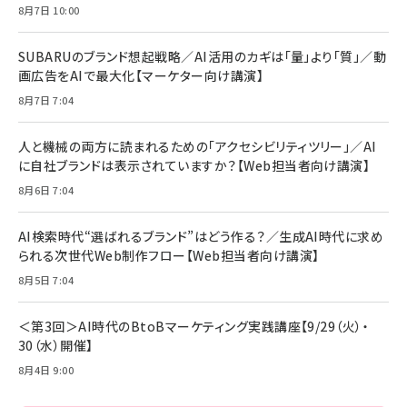
年後半、あなたの恋と運命／山田涼介]
【New】Amazon Fire TV Stick HD | 手軽にスト
ケーブル Anker絡まないケーブル 240W 結束バン
8月7日 10:00
リーミングをはじめよう | ストリーミングメディアプ
ド付き USB PD対応 シリコン素材採用 iPhone
￥880
レイヤー
17 / 16 / 15 / Galaxy iPad Pro MacBook
￥1,890
Pro/Air 各種対応 (1.8m ミッドナイトブラック)
SUBARUのブランド想起戦略／AI活用のカギは「量」より「質」／動
￥6,980
画広告をAIで最大化【マーケター向け講演】
ママ投資家が育休中に１億貯めた株式投資
アサヒ飲料 モンスター エナジー 355ml×24本
￥1,870
8月7日 7:04
Anker Soundcore P31i (Bluetooth 6.1) 【完
￥4,192
全ワイヤレスイヤホン/アクティブノイズキャンセリ
ング/マルチポイント接続 / 最大50時間再生 / PSE
人と機械の両方に読まれるための「アクセシビリティツリー」／AI
組織の成果を最大化する ルールのデザイン
技術基準適合】ブラック
￥5,990
サッポロ 生ビール 黒ラベル 350ml 缶 24本 ビー
に自社ブランドは表示されていますか？【Web担当者向け講演】
￥1,980
ル ケース買い【6/30応募〆切! 黒ラベルビヤセラー
8月6日 7:04
キャンペーン】
Anker PowerLine III Flow USB-C & USB-C
ケーブル Anker絡まないケーブル 240W 結束バン
￥4,857
ド付き USB PD対応 シリコン素材採用 iPhone
AI検索時代“選ばれるブランド”はどう作る？／生成AI時代に求め
Amazonランキングをもっと見る
17 / 16 / 15 / Galaxy iPad Pro MacBook
￥1,890
られる次世代Web制作フロー【Web担当者向け講演】
Pro/Air 各種対応 (1.8m ミッドナイトブラック)
Amazonランキングをもっと見る
8月5日 7:04
Amazonランキングをもっと見る
＜第3回＞AI時代のBtoBマーケティング実践講座【9/29（火）・
30（水）開催】
8月4日 9:00