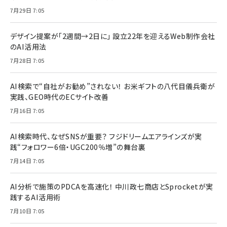
7月29日 7:05
デザイン提案が「2週間→2日に」 設立22年を迎えるWeb制作会社
のAI活用法
7月28日 7:05
AI検索で“自社がお勧め”されない！ お米ギフトの八代目儀兵衛が
実践、GEO時代のECサイト改善
7月16日 7:05
AI検索時代、なぜSNSが重要？ フジドリームエアラインズが実
践“フォロワー6倍・UGC200％増”の舞台裏
7月14日 7:05
AI分析で施策のPDCAを高速化！ 中川政七商店とSprocketが実
践するAI活用術
7月10日 7:05