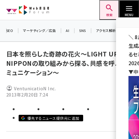
メ
Web担当者Forum
イ
検索
MENU
ン
コ
SEO
マーケティング／広告
AI
SNS
アクセス解析／データ分析
＼ 
ン
生成
テ
日本を照らした奇跡の花火～LIGHT UP
るセ
ン
NIPPONの取り組みから探る、共感を呼ぶコ
202
ツ
seo (3528)
ミュニケーション～
▼申
に
ai (2811)
移
VentunicatioN Inc.
動
youtube (2439)
2013年2月20日 7:24
note (2315)
セミナー (2308)
優先するニュース提供元に追加
z世代 (1623)
meo (1277)