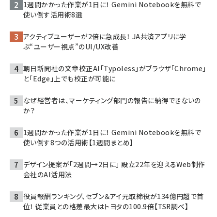
1週間かかった作業が1日に！ Gemini Notebookを無料で
使い倒す活用術8選
アクティブユーザーが2倍に急成長！ JA共済アプリに学
ぶ“ユーザー視点”のUI/UX改善
朝日新聞社の文章校正AI「Typoless」がブラウザ「Chrome」
と「Edge」上でも校正が可能に
なぜ経営者は、マーケティング部門の報告に納得できないの
か？
1週間かかった作業が1日に！ Gemini Notebookを無料で
使い倒す8つの活用術【1週間まとめ】
デザイン提案が「2週間→2日に」 設立22年を迎えるWeb制作
会社のAI活用法
役員報酬ランキング、セブン＆アイ元取締役が134億円超で首
位！ 従業員との格差最大はトヨタの100.9倍【TSR調べ】