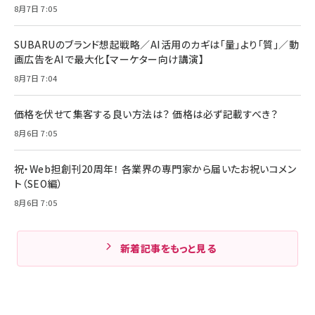
8月7日 7:05
SUBARUのブランド想起戦略／AI活用のカギは「量」より「質」／動
画広告をAIで最大化【マーケター向け講演】
8月7日 7:04
価格を伏せて集客する良い方法は？ 価格は必ず記載すべき？
8月6日 7:05
祝・Web担創刊20周年！ 各業界の専門家から届いたお祝いコメン
ト（SEO編）
8月6日 7:05
新着記事をもっと見る