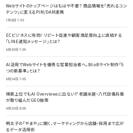
Webサイトのトップページはもはや不要？ 商品情報を「売れるコン
テンツ」に変えるPIM/DAM連携
7月8日 7:05
ECビジネスに有効！ リピート促進や顧客満足度向上に直結する
「LINE通知メッセージ」とは？
6月30日 7:05
AI活用でWebサイトを優秀な営業担当者へ。BtoBサイト制作「5
つの新基準」とは？
6月24日 7:05
検索上位でもAI Overviewsに出ない!? 老舗米屋・八代目儀兵衛
が取り組んだGEO施策
4月20日 8:00
明太子の「やまや」に聞く、マーケティングから店舗・採用まで広が
るデータ活用術