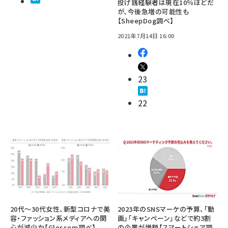
投げ銭経験者は現在10％ほどだ
が、今後急増の可能性も
【SheepDog調べ】
2021年7月14日 16:00
23
22
20代～30代女性、新型コロナで美
2023年のSNSマーケの予算、「動
容・ファッション系メディアへの関
画」「キャンペーン」などで約3割
心が減少か【Glossom調べ】
の企業が増額【スマートシェア調