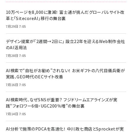
10万ページを8,000に激減！ 富士通が挑んだグローバルサイト改
革と「SitecoreAI」移行の舞台裏
7月29日 7:05
デザイン提案が「2週間→2日に」 設立22年を迎えるWeb制作会社
のAI活用法
7月28日 7:05
AI検索で“自社がお勧め”されない！ お米ギフトの八代目儀兵衛が
実践、GEO時代のECサイト改善
7月16日 7:05
AI検索時代、なぜSNSが重要？ フジドリームエアラインズが実
践“フォロワー6倍・UGC200％増”の舞台裏
7月14日 7:05
AI分析で施策のPDCAを高速化！ 中川政七商店とSprocketが実