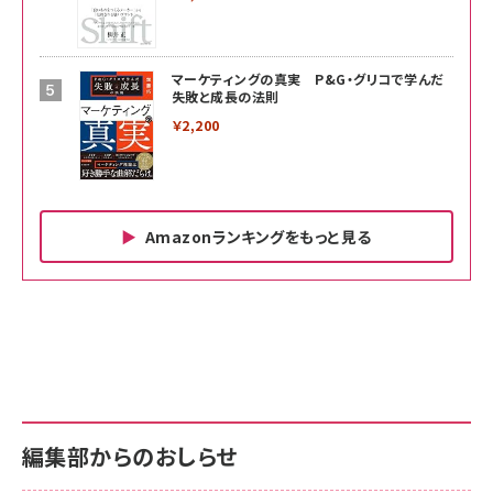
マーケティングの真実 P&G・グリコで学んだ
失敗と成長の法則
￥2,200
Amazonランキングをもっと見る
Amazon ビジネス・経済関連書籍 の売れ筋ランキン
Amazon 家電＆カメラ の売れ筋ランキング
Amazon パソコン・周辺機器 の売れ筋ランキング
グ
更新日時：2026/06/26 19:00
更新日時：2026/06/26 19:00
更新日時：2026/06/26 19:00
anan(アンアン)2026/07/01号 No.2501[魅せる
KIOXIA(キオクシア) 旧東芝メモリ microSD
KIOXIA(キオクシア) 旧東芝メモリ microSD
カラダ2026／宮舘涼太]
128GB UHS-I Class10 (最大読出速度
128GB UHS-I Class10 (最大読出速度
100MB/s) Nintendo Switch動作確認済 国内
100MB/s) Nintendo Switch動作確認済 国内
￥880
サポート正規品 メーカー保証5年 KLMEA128G
サポート正規品 メーカー保証5年 KLMEA128G
￥2,680
￥2,680
編集部からのおしらせ
anan(アンアン)2026/06/24号 No.2500増刊
スペシャルエディション[王道エンタメの矜持／
NIMASO ガラスフィルム iPhone 17 用 保護フィ
Amazon eギフトカード - Amazonロゴ - クラ