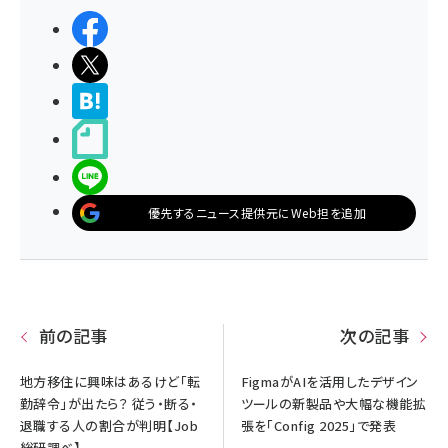
シェアする
ポストする
>ブクマする
noteで書く
LINEで送る
優先するニュース提供元にWeb担を追加
前の記事
次の記事
地方移住に興味はあるけど「転
FigmaがAIを活用したデザイン
勤辞令」が出たら？ 従う・断る・
ツールの新製品や大幅な機能拡
退職する人の割合が判明【Job
張を「Config 2025」で発表
総研調べ】