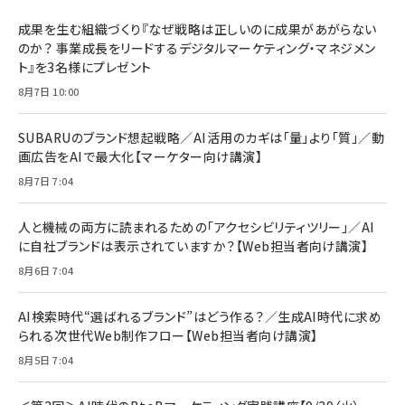
BTS]
ルム 強化ガラス 耐衝撃 高透過率 指紋防止 貼りや
シック
すい ガイド枠付き いPhone17 (6.3インチ) 対応
成果を生む組織づくり『なぜ戦略は正しいのに成果があがらない
￥1,100
￥5,000
2枚セット DSP25F1698
のか？ 事業成長をリードするデジタルマーケティング・マネジメン
￥1,599
ト』を3名様にプレゼント
anan(アンアン)2026/07/08号 No.2502[2026
Anker PowerLine III Flow USB-C & USB-C
年後半、あなたの恋と運命／山田涼介]
【New】Amazon Fire TV Stick HD | 手軽にスト
ケーブル Anker絡まないケーブル 240W 結束バン
8月7日 10:00
リーミングをはじめよう | ストリーミングメディアプ
ド付き USB PD対応 シリコン素材採用 iPhone
￥880
レイヤー
17 / 16 / 15 / Galaxy iPad Pro MacBook
￥1,890
Pro/Air 各種対応 (1.8m ミッドナイトブラック)
SUBARUのブランド想起戦略／AI活用のカギは「量」より「質」／動
￥6,980
画広告をAIで最大化【マーケター向け講演】
ママ投資家が育休中に１億貯めた株式投資
アサヒ飲料 モンスター エナジー 355ml×24本
￥1,870
8月7日 7:04
Anker Soundcore P31i (Bluetooth 6.1) 【完
￥4,192
全ワイヤレスイヤホン/アクティブノイズキャンセリ
ング/マルチポイント接続 / 最大50時間再生 / PSE
人と機械の両方に読まれるための「アクセシビリティツリー」／AI
組織の成果を最大化する ルールのデザイン
技術基準適合】ブラック
￥5,990
サッポロ 生ビール 黒ラベル 350ml 缶 24本 ビー
に自社ブランドは表示されていますか？【Web担当者向け講演】
￥1,980
ル ケース買い【6/30応募〆切! 黒ラベルビヤセラー
8月6日 7:04
キャンペーン】
Anker PowerLine III Flow USB-C & USB-C
ケーブル Anker絡まないケーブル 240W 結束バン
￥4,857
ド付き USB PD対応 シリコン素材採用 iPhone
AI検索時代“選ばれるブランド”はどう作る？／生成AI時代に求め
Amazonランキングをもっと見る
17 / 16 / 15 / Galaxy iPad Pro MacBook
￥1,890
られる次世代Web制作フロー【Web担当者向け講演】
Pro/Air 各種対応 (1.8m ミッドナイトブラック)
Amazonランキングをもっと見る
8月5日 7:04
Amazonランキングをもっと見る