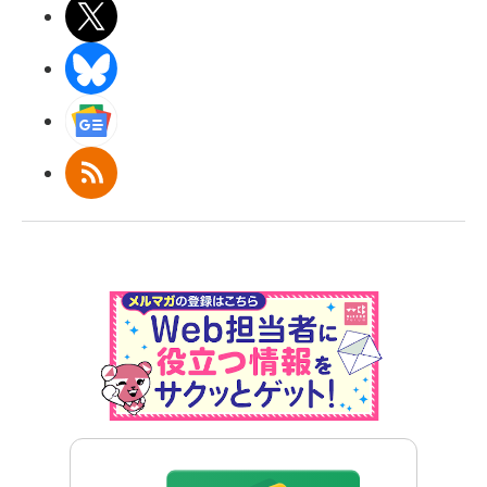
X(エックス)
BlueSky
Googleニュース
RSS