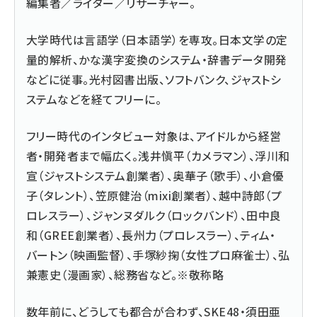
編集者／ライター／リサーチャー。
大学時代は言語学（日本語学）を専攻。日本文学の定
量的解析、かな漢字変換のシステム・辞書データ開発
などに従事。光村図書出版、ソフトバンク、ジャストシ
ステムなどを経てフリーに。
フリー時代のインタビュー対象は、アイドルから経営
者・開発者まで幅広く。浅井愼平（カメラマン）、浮川和
宣（ジャストシステム創業者）、奥華子（歌手）、小倉優
子（タレント）、笠原健治（mixi創業者）、越中詩郎（プ
ロレスラー）、ジャンヌダルク（ロックバンド）、田中良
和（GREE創業者）、長州力（プロレスラー）、ティム・
バートン（映画監督）、手塚紗掬（女性プロ麻雀士）、弘
兼憲史（漫画家）、総務省など。※敬称略
数年前に、どうしても都合が合わず、SKE48・須田亜