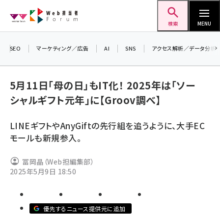
メ
Web担当者Forum
イ
検索
MENU
ン
コ
SEO
マーケティング／広告
AI
SNS
アクセス解析／データ分析
＼ 
ン
生成
テ
5月11日「母の日」もIT化！ 2025年は「ソー
るセ
ン
202
シャルギフト元年」に【Groov調べ】
ツ
seo (3536)
▼申
に
LINEギフトやAnyGiftの先行組を追うように、大手EC
ai (2818)
移
モールも新規参入。
動
youtube (2444)
冨岡晶（Web担編集部）
note (2320)
2025年5月9日 18:50
セミナー (2313)
z世代 (1629)
優先するニュース提供元に追加
meo (1279)