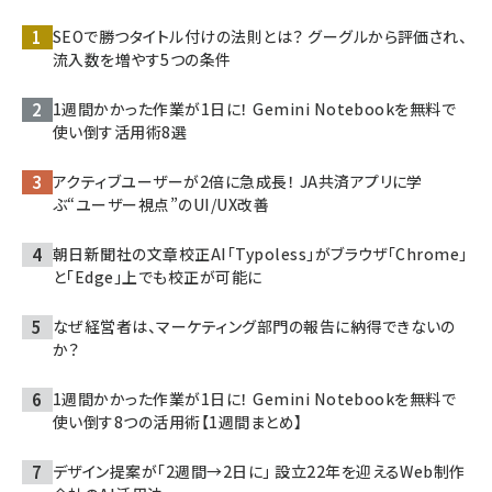
SEOで勝つタイトル付けの法則とは？ グーグルから評価され、
流入数を増やす5つの条件
1週間かかった作業が1日に！ Gemini Notebookを無料で
使い倒す活用術8選
アクティブユーザーが2倍に急成長！ JA共済アプリに学
ぶ“ユーザー視点”のUI/UX改善
朝日新聞社の文章校正AI「Typoless」がブラウザ「Chrome」
と「Edge」上でも校正が可能に
なぜ経営者は、マーケティング部門の報告に納得できないの
か？
1週間かかった作業が1日に！ Gemini Notebookを無料で
使い倒す8つの活用術【1週間まとめ】
デザイン提案が「2週間→2日に」 設立22年を迎えるWeb制作