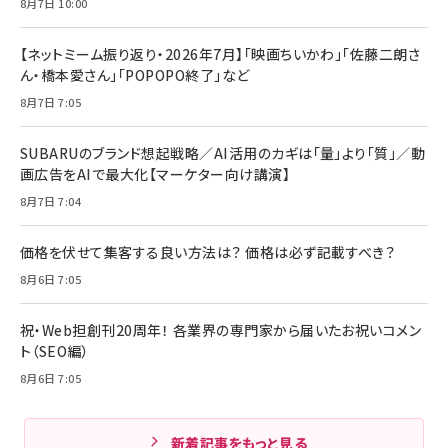
8月7日 10:00
【ネットミーム振り返り・2026年7月】「映画ちいかわ」「佐藤二朗さ
ん・橋本愛さん」「POPOPO終了」など
8月7日 7:05
SUBARUのブランド想起戦略／AI活用のカギは「量」より「質」／動
画広告をAIで最大化【マーケター向け講演】
8月7日 7:04
価格を伏せて集客する良い方法は？ 価格は必ず記載すべき？
8月6日 7:05
祝・Web担創刊20周年！ 各業界の専門家から届いたお祝いコメン
ト（SEO編）
8月6日 7:05
新着記事をもっと見る