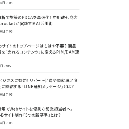
4日 7:05
I分析で施策のPDCAを高速化！ 中川政七商店
procketが実践するAI活用術
0日 7:05
ebサイトのトップページはもはや不要？ 商品
を「売れるコンテンツ」に変えるPIM/DAM連
日 7:05
Cビジネスに有効！ リピート促進や顧客満足度
上に直結する「LINE通知メッセージ」とは？
0日 7:05
I活用でWebサイトを優秀な営業担当者へ。
oBサイト制作「5つの新基準」とは？
4日 7:05