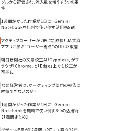
グルから評価され、流入数を増やす5つの条
件
1週間かかった作業が1日に！ Gemini
Notebookを無料で使い倒す活用術8選
アクティブユーザーが2倍に急成長！ JA共済
アプリに学ぶ“ユーザー視点”のUI/UX改善
朝日新聞社の文章校正AI「Typoless」がブ
ラウザ「Chrome」と「Edge」上でも校正が
可能に
なぜ経営者は、マーケティング部門の報告に
納得できないのか？
1週間かかった作業が1日に！ Gemini
Notebookを無料で使い倒す8つの活用術
【1週間まとめ】
デザイン提案が「2週間→2日に」 設立22年