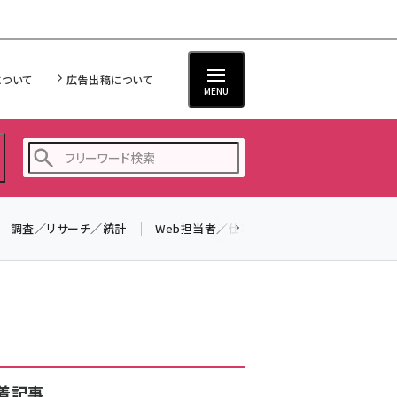
について
広告出稿について
MENU
調査／リサーチ／統計
Web担当者／仕事
法律／標準規格
seo (3528)
ai (2811)
youtube (2439)
note (2315)
セミナー (2308)
着記事