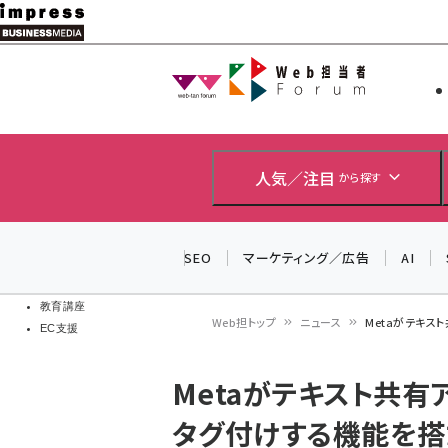
メ
イ
Web担当者
Web担当者
ン
EC担当者
コ
製品導入
ン
企業IT
ソフト開発
テ
人気／注目
から探す
IoT・AI
ン
DCクラウド
研究・調査
ツ
SEO
マーケティング／広告
AI
エネルギー
に
ドローン
移
教育講座
Web担トップ
ニュース
Metaがテキス
EC支援
動
パ
Metaがテキスト共有ア
ン
タグ付けする機能を搭
く