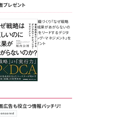
者プレゼント
成果を生む組織づくり『なぜ戦略
は正しいのに成果があがらないの
か？ 事業成長をリードするデジタ
ルマーケティング・マネジメント』を
3名様にプレゼント
8月7日 10:00
画広告も役立つ情報バッチリ！
ponsored