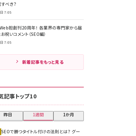
載すべき？
日 7:05
・Web担創刊20周年！ 各業界の専門家から届
お祝いコメント（SEO編）
日 7:05
新着記事をもっと見る
気記事トップ10
昨日
1週間
1か月
SEOで勝つタイトル付けの法則とは？ グー