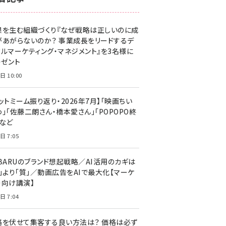
z世代 (1623)
果を生む組織づくり『なぜ戦略は正しいのに成
meo (1277)
があがらないのか？ 事業成長をリードするデ
llmo (1166)
タルマーケティング・マネジメント』を3名様に
レゼント
日 10:00
ットミーム振り返り・2026年7月】「映画ちい
」「佐藤二朗さん・橋本愛さん」「POPOPO終
」など
日 7:05
UBARUのブランド想起戦略／AI活用のカギは
量」より「質」／動画広告をAIで最大化【マーケ
ー向け講演】
日 7:04
格を伏せて集客する良い方法は？ 価格は必ず