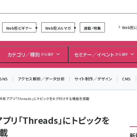
Forum
Web担
Web担ビギナー
Web担メルマガ
連載・特集
＼ 8月27日開催、申し込み受付中！ ／
生成AIをマーケティング等に活用するための考え方を学べ
カテゴリ／種別
セミナー／イベント
から探す
から探す
るセミナーイベント「生成AI × マーケティング フォーラム
2026」開催！
SNS
アクセス解析／データ分析
サイト制作／デザイン
CMS
▼申し込みはこちらから▼
ト共有アプリ「Threads」にトピックをタグ付けする機能を搭載
プリ「Threads」にトピックを
載
新