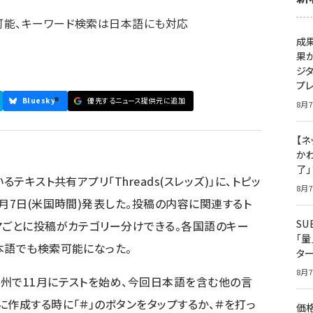
可能、キーワード検索は日本語にも対応
成
果
ジ
プ
Bluesky
優先するニュース提供元に追加
8月7
【ネ
かわ
了
テキスト共有アプリ「Threads(スレッズ)」に、トピッ
8月7
月7日(米国時間)発表した。投稿の内容に関連するト
S
マごとに投稿がカテゴリー分けできる。各国語のキー
「
本語でも検索可能になった。
タ
8月7
州で11月にテストを始め、今回日本語を含む他の言
に作成する時に「＃」のボタンをタップするか、＃を打っ
価