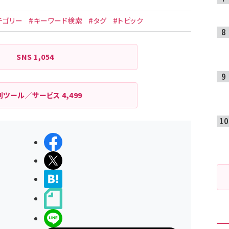
テゴリー
#キーワード検索
#タグ
#トピック
SNS
1,054
利ツール／サービス
4,499
シェアする
ポストする
>ブクマする
noteで書く
LINEで送る