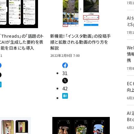
7月1
A
とS
7月1
「Threads」の「話題のト
新機能！「インスタ動画」の投稿手
にAIが生成した要約を表
順と拡散される動画の作り方を
W
機能を日本にも導入
解説
情報
01
2022年2月9日 7:00
携
7月8
31
E
42
向
6月3
A
Bt
6月2