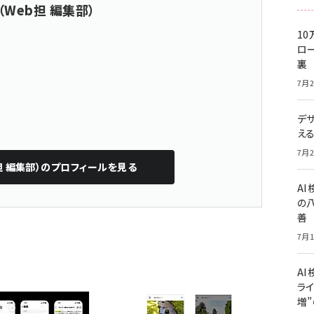
（Web担 編集部）
10
ロー
裏
7月2
デ
え
7月2
担 編集部）
のプロフィールを見る
A
の
善
7月1
AI
ライ
増