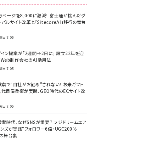
万ページを8,000に激減！ 富士通が挑んだグ
バルサイト改革と「SitecoreAI」移行の舞台
9日 7:05
ザイン提案が「2週間→2日に」 設立22年を迎
るWeb制作会社のAI活用法
8日 7:05
I検索で“自社がお勧め”されない！ お米ギフト
八代目儀兵衛が実践、GEO時代のECサイト改
6日 7:05
検索時代、なぜSNSが重要？ フジドリームエア
ンズが実践“フォロワー6倍・UGC200％
”の舞台裏