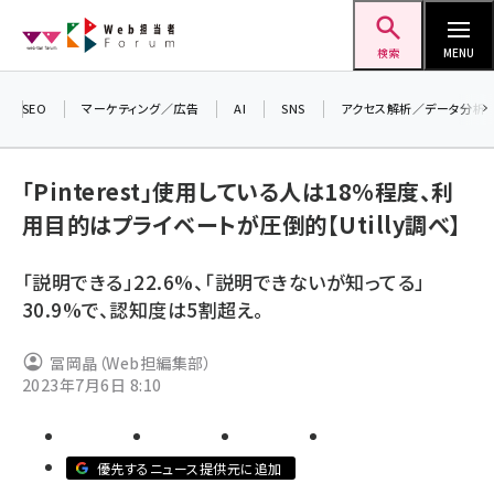
メ
Web担当者Forum
イ
検索
MENU
ン
コ
SEO
マーケティング／広告
AI
SNS
アクセス解析／データ分析
ン
＼
テ
生
「Pinterest」使用している人は18%程度、利
ン
る
用目的はプライベートが圧倒的【Utilly調べ】
ツ
2
seo (3546)
に
「説明できる」22.6%、「説明できないが知ってる」
ai (2830)
移
30.9%で、認知度は5割超え。
動
youtube (2455)
冨岡晶（Web担編集部）
note (2330)
2023年7月6日 8:10
セミナー (2328)
z世代 (1635)
優先するニュース提供元に追加
meo (1288)