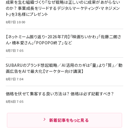
成果を生む組織づくり『なぜ戦略は正しいのに成果があがらない
のか？ 事業成長をリードするデジタルマーケティング・マネジメン
ト』を3名様にプレゼント
8月7日 10:00
【ネットミーム振り返り・2026年7月】「映画ちいかわ」「佐藤二朗さ
ん・橋本愛さん」「POPOPO終了」など
8月7日 7:05
SUBARUのブランド想起戦略／AI活用のカギは「量」より「質」／動
画広告をAIで最大化【マーケター向け講演】
8月7日 7:04
価格を伏せて集客する良い方法は？ 価格は必ず記載すべき？
8月6日 7:05
新着記事をもっと見る