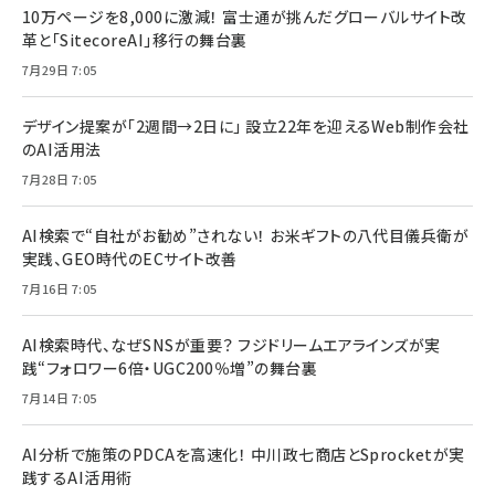
10万ページを8,000に激減！ 富士通が挑んだグローバルサイト改
革と「SitecoreAI」移行の舞台裏
7月29日 7:05
デザイン提案が「2週間→2日に」 設立22年を迎えるWeb制作会社
のAI活用法
7月28日 7:05
AI検索で“自社がお勧め”されない！ お米ギフトの八代目儀兵衛が
実践、GEO時代のECサイト改善
7月16日 7:05
AI検索時代、なぜSNSが重要？ フジドリームエアラインズが実
践“フォロワー6倍・UGC200％増”の舞台裏
7月14日 7:05
AI分析で施策のPDCAを高速化！ 中川政七商店とSprocketが実
践するAI活用術