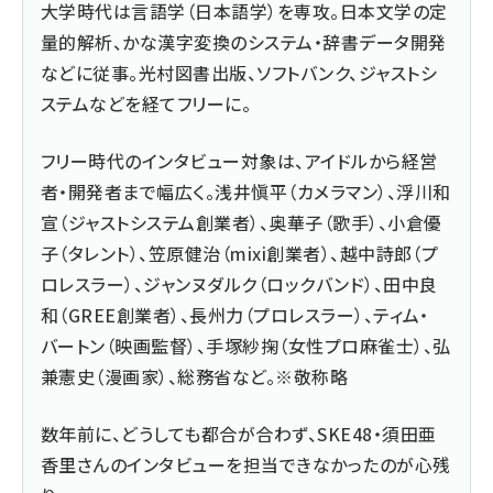
大学時代は言語学（日本語学）を専攻。日本文学の定
量的解析、かな漢字変換のシステム・辞書データ開発
などに従事。光村図書出版、ソフトバンク、ジャストシ
ステムなどを経てフリーに。
フリー時代のインタビュー対象は、アイドルから経営
者・開発者まで幅広く。浅井愼平（カメラマン）、浮川和
宣（ジャストシステム創業者）、奥華子（歌手）、小倉優
子（タレント）、笠原健治（mixi創業者）、越中詩郎（プ
ロレスラー）、ジャンヌダルク（ロックバンド）、田中良
和（GREE創業者）、長州力（プロレスラー）、ティム・
バートン（映画監督）、手塚紗掬（女性プロ麻雀士）、弘
兼憲史（漫画家）、総務省など。※敬称略
数年前に、どうしても都合が合わず、SKE48・須田亜
香里さんのインタビューを担当できなかったのが心残