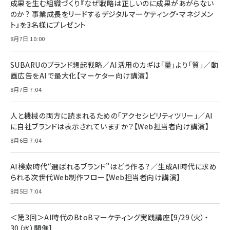
すい ガイド枠付き いPhone17 (6.3インチ) 対応
成果を生む組織づくり『なぜ戦略は正しいのに成果があがらない
￥1,100
￥5,000
2枚セット DSP25F1698
のか？ 事業成長をリードするデジタルマーケティング・マネジメン
￥1,599
ト』を3名様にプレゼント
anan(アンアン)2026/07/08号 No.2502[2026
Anker PowerLine III Flow USB-C & USB-C
年後半、あなたの恋と運命／山田涼介]
【New】Amazon Fire TV Stick HD | 手軽にスト
ケーブル Anker絡まないケーブル 240W 結束バン
8月7日 10:00
リーミングをはじめよう | ストリーミングメディアプ
ド付き USB PD対応 シリコン素材採用 iPhone
￥880
レイヤー
17 / 16 / 15 / Galaxy iPad Pro MacBook
￥1,890
Pro/Air 各種対応 (1.8m ミッドナイトブラック)
SUBARUのブランド想起戦略／AI活用のカギは「量」より「質」／動
￥6,980
画広告をAIで最大化【マーケター向け講演】
ママ投資家が育休中に１億貯めた株式投資
アサヒ飲料 モンスター エナジー 355ml×24本
￥1,870
8月7日 7:04
Anker Soundcore P31i (Bluetooth 6.1) 【完
￥4,192
全ワイヤレスイヤホン/アクティブノイズキャンセリ
ング/マルチポイント接続 / 最大50時間再生 / PSE
人と機械の両方に読まれるための「アクセシビリティツリー」／AI
組織の成果を最大化する ルールのデザイン
技術基準適合】ブラック
￥5,990
サッポロ 生ビール 黒ラベル 350ml 缶 24本 ビー
に自社ブランドは表示されていますか？【Web担当者向け講演】
￥1,980
ル ケース買い【6/30応募〆切! 黒ラベルビヤセラー
8月6日 7:04
キャンペーン】
Anker PowerLine III Flow USB-C & USB-C
ケーブル Anker絡まないケーブル 240W 結束バン
￥4,857
ド付き USB PD対応 シリコン素材採用 iPhone
AI検索時代“選ばれるブランド”はどう作る？／生成AI時代に求め
Amazonランキングをもっと見る
17 / 16 / 15 / Galaxy iPad Pro MacBook
￥1,890
られる次世代Web制作フロー【Web担当者向け講演】
Pro/Air 各種対応 (1.8m ミッドナイトブラック)
Amazonランキングをもっと見る
8月5日 7:04
Amazonランキングをもっと見る
＜第3回＞AI時代のBtoBマーケティング実践講座【9/29（火）・
30（水）開催】