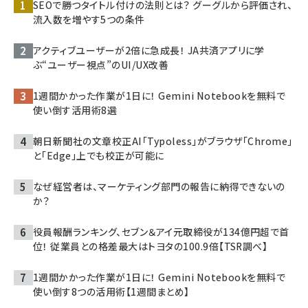
SEOで勝つタイトル付けの法則とは？ グーグルから評価され、
流入数を増やす5つの条件
アクティブユーザーが2倍に急成長！ JA共済アプリに学
ぶ“ユーザー視点”のUI/UX改善
1週間かかった作業が1日に！ Gemini Notebookを無料で
使い倒す活用術8選
朝日新聞社の文章校正AI「Typoless」がブラウザ「Chrome」
と「Edge」上でも校正が可能に
なぜ経営者は、マーケティング部門の報告に納得できないの
か？
役員報酬ランキング、セブン＆アイ元取締役が134億円超で首
位！ 従業員との格差最大はトヨタの100.9倍【TSR調べ】
1週間かかった作業が1日に！ Gemini Notebookを無料で
使い倒す8つの活用術【1週間まとめ】