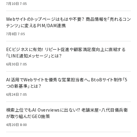
7月10日 7:05
Webサイトのトップページはもはや不要？ 商品情報を「売れるコン
テンツ」に変えるPIM/DAM連携
7月8日 7:05
ECビジネスに有効！ リピート促進や顧客満足度向上に直結する
「LINE通知メッセージ」とは？
6月30日 7:05
AI活用でWebサイトを優秀な営業担当者へ。BtoBサイト制作「5
つの新基準」とは？
6月24日 7:05
検索上位でもAI Overviewsに出ない!? 老舗米屋・八代目儀兵衛
が取り組んだGEO施策
4月20日 8:00