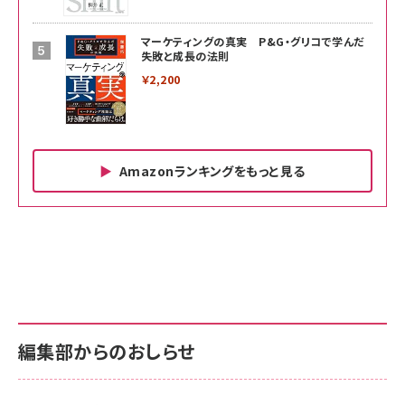
マーケティングの真実 P&G・グリコで学んだ
失敗と成長の法則
￥2,200
Amazonランキングをもっと見る
Amazon ビジネス・経済関連書籍 の売れ筋ランキン
Amazon 家電＆カメラ の売れ筋ランキング
Amazon パソコン・周辺機器 の売れ筋ランキング
グ
更新日時：2026/06/26 19:00
更新日時：2026/06/26 19:00
更新日時：2026/06/26 19:00
anan(アンアン)2026/07/01号 No.2501[魅せる
KIOXIA(キオクシア) 旧東芝メモリ microSD
KIOXIA(キオクシア) 旧東芝メモリ microSD
カラダ2026／宮舘涼太]
128GB UHS-I Class10 (最大読出速度
128GB UHS-I Class10 (最大読出速度
100MB/s) Nintendo Switch動作確認済 国内
100MB/s) Nintendo Switch動作確認済 国内
￥880
サポート正規品 メーカー保証5年 KLMEA128G
サポート正規品 メーカー保証5年 KLMEA128G
￥2,680
￥2,680
編集部からのおしらせ
anan(アンアン)2026/06/24号 No.2500増刊
スペシャルエディション[王道エンタメの矜持／
NIMASO ガラスフィルム iPhone 17 用 保護フィ
Amazon eギフトカード - Amazonロゴ - クラ
BTS]
ルム 強化ガラス 耐衝撃 高透過率 指紋防止 貼りや
シック