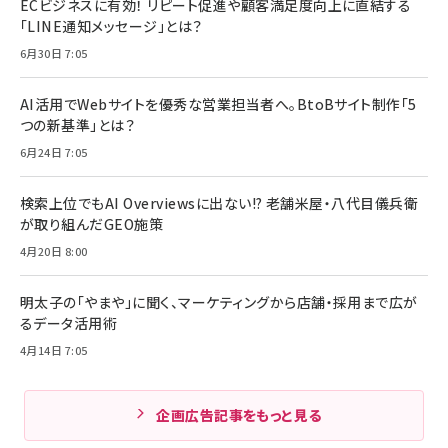
ECビジネスに有効！ リピート促進や顧客満足度向上に直結する
「LINE通知メッセージ」とは？
6月30日 7:05
AI活用でWebサイトを優秀な営業担当者へ。BtoBサイト制作「5
つの新基準」とは？
6月24日 7:05
検索上位でもAI Overviewsに出ない!? 老舗米屋・八代目儀兵衛
が取り組んだGEO施策
4月20日 8:00
明太子の「やまや」に聞く、マーケティングから店舗・採用まで広が
るデータ活用術
4月14日 7:05
企画広告記事をもっと見る