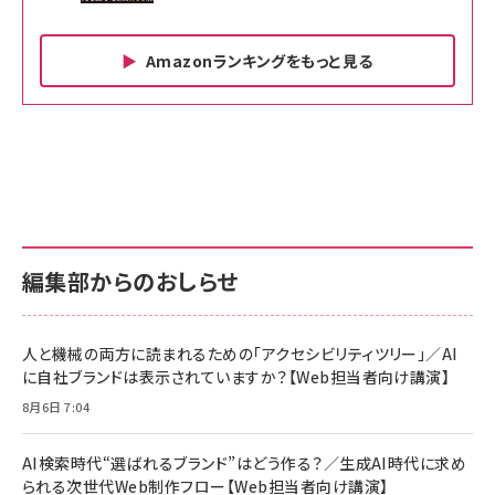
Amazonランキングをもっと見る
Amazon ビジネス・経済関連書籍 の売れ筋ランキン
Amazon 家電＆カメラ の売れ筋ランキング
Amazon パソコン・周辺機器 の売れ筋ランキング
グ
更新日時：2026/06/26 19:00
更新日時：2026/06/26 19:00
更新日時：2026/06/26 19:00
anan(アンアン)2026/07/01号 No.2501[魅せる
KIOXIA(キオクシア) 旧東芝メモリ microSD
KIOXIA(キオクシア) 旧東芝メモリ microSD
カラダ2026／宮舘涼太]
128GB UHS-I Class10 (最大読出速度
128GB UHS-I Class10 (最大読出速度
100MB/s) Nintendo Switch動作確認済 国内
100MB/s) Nintendo Switch動作確認済 国内
￥880
サポート正規品 メーカー保証5年 KLMEA128G
サポート正規品 メーカー保証5年 KLMEA128G
￥2,680
￥2,680
編集部からのおしらせ
anan(アンアン)2026/06/24号 No.2500増刊
スペシャルエディション[王道エンタメの矜持／
NIMASO ガラスフィルム iPhone 17 用 保護フィ
Amazon eギフトカード - Amazonロゴ - クラ
BTS]
ルム 強化ガラス 耐衝撃 高透過率 指紋防止 貼りや
シック
すい ガイド枠付き いPhone17 (6.3インチ) 対応
人と機械の両方に読まれるための「アクセシビリティツリー」／AI
￥1,100
￥5,000
2枚セット DSP25F1698
に自社ブランドは表示されていますか？【Web担当者向け講演】
￥1,599
8月6日 7:04
anan(アンアン)2026/07/08号 No.2502[2026
Anker PowerLine III Flow USB-C & USB-C
年後半、あなたの恋と運命／山田涼介]
【New】Amazon Fire TV Stick HD | 手軽にスト
ケーブル Anker絡まないケーブル 240W 結束バン
リーミングをはじめよう | ストリーミングメディアプ
ド付き USB PD対応 シリコン素材採用 iPhone
￥880
AI検索時代“選ばれるブランド”はどう作る？／生成AI時代に求め
レイヤー
17 / 16 / 15 / Galaxy iPad Pro MacBook
￥1,890
Pro/Air 各種対応 (1.8m ミッドナイトブラック)
られる次世代Web制作フロー【Web担当者向け講演】
￥6,980