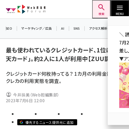
メ
Web担当者Forum
イ
検索
MENU
ン
コ
SEO
マーケティング／広告
AI
SNS
アクセス解析／データ分析
＼ 
ン
7月
テ
最も使われているクレジットカード、1位は「楽
差し
ン
天カード」。約2人に1人が利用中【ZUU調べ】
▼ア
ツ
seo (3519)
に
クレジットカード何枚持ってる？ 1カ月の利用金額は？
ai (2801)
移
クレカの利用実態を調査。
動
youtube (2425)
今井扶美（Web担編集部）
note (2310)
2023年7月6日 12:00
セミナー (2301)
z世代 (1620)
優先するニュース提供元に追加
meo (1274)