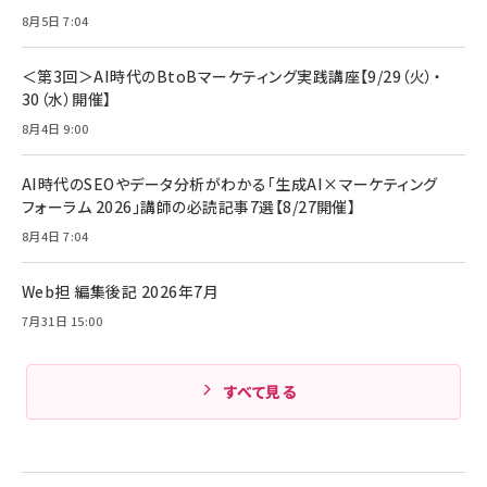
ママ投資家が育休中に１億貯めた株式投資
8月5日 7:04
アサヒ飲料 モンスター エナジー 355ml×24本
￥1,870
Anker Soundcore P31i (Bluetooth 6.1) 【完
￥4,192
全ワイヤレスイヤホン/アクティブノイズキャンセリ
＜第3回＞AI時代のBtoBマーケティング実践講座【9/29（火）・
ング/マルチポイント接続 / 最大50時間再生 / PSE
30（水）開催】
組織の成果を最大化する ルールのデザイン
技術基準適合】ブラック
￥5,990
サッポロ 生ビール 黒ラベル 350ml 缶 24本 ビー
8月4日 9:00
￥1,980
ル ケース買い【6/30応募〆切! 黒ラベルビヤセラー
キャンペーン】
Anker PowerLine III Flow USB-C & USB-C
ケーブル Anker絡まないケーブル 240W 結束バン
￥4,857
AI時代のSEOやデータ分析がわかる「生成AI×マーケティング
ド付き USB PD対応 シリコン素材採用 iPhone
フォーラム 2026」講師の必読記事7選【8/27開催】
Amazonランキングをもっと見る
17 / 16 / 15 / Galaxy iPad Pro MacBook
￥1,890
Pro/Air 各種対応 (1.8m ミッドナイトブラック)
8月4日 7:04
Amazonランキングをもっと見る
Web担 編集後記 2026年7月
Amazonランキングをもっと見る
7月31日 15:00
すべて見る