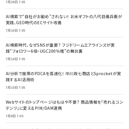
7月28日 7:05
AI検索で“自社がお勧め”されない！ お米ギフトの八代目儀兵衛が
実践、GEO時代のECサイト改善
7月16日 7:05
AI検索時代、なぜSNSが重要？ フジドリームエアラインズが実
践“フォロワー6倍・UGC200％増”の舞台裏
7月14日 7:05
AI分析で施策のPDCAを高速化！ 中川政七商店とSprocketが実
践するAI活用術
7月10日 7:05
Webサイトのトップページはもはや不要？ 商品情報を「売れるコン
テンツ」に変えるPIM/DAM連携
7月8日 7:05