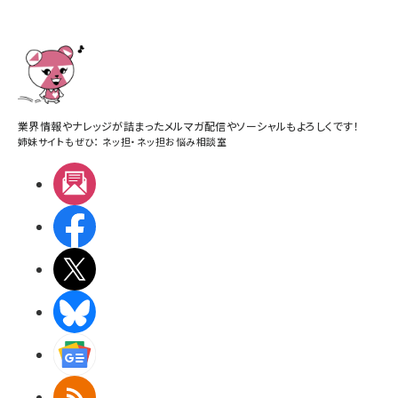
業界情報やナレッジが詰まったメルマガ配信やソーシャルもよろしくです！
姉妹サイトもぜひ：
ネッ担
・
ネッ担お悩み相談室
メルマガ
Facebook
X(エックス)
BlueSky
Googleニュース
RSS