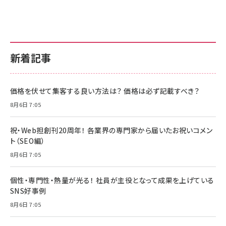
新着記事
価格を伏せて集客する良い方法は？ 価格は必ず記載すべき？
8月6日 7:05
祝・Web担創刊20周年！ 各業界の専門家から届いたお祝いコメン
ト（SEO編）
8月6日 7:05
個性・専門性・熱量が光る！ 社員が主役となって成果を上げている
SNS好事例
8月6日 7:05