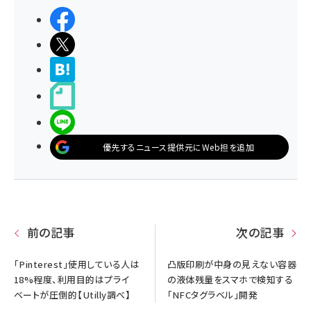
シェアする
ポストする
>ブクマする
noteで書く
LINEで送る
優先するニュース提供元にWeb担を追加
前の記事
次の記事
「Pinterest」使用している人は
凸版印刷が中身の見えない容器
18%程度、利用目的はプライ
の液体残量をスマホで検知する
ベートが圧倒的【Utilly調べ】
「NFCタグラベル」開発