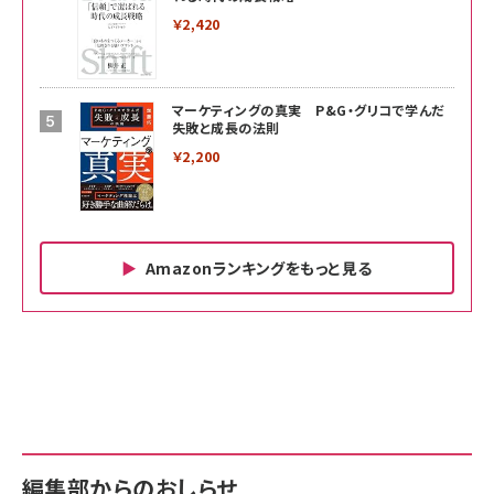
￥2,420
マーケティングの真実 P&G・グリコで学んだ
失敗と成長の法則
￥2,200
Amazonランキングをもっと見る
Amazon ビジネス・経済関連書籍 の売れ筋ランキン
Amazon 家電＆カメラ の売れ筋ランキング
Amazon パソコン・周辺機器 の売れ筋ランキング
グ
更新日時：2026/06/26 19:00
更新日時：2026/06/26 19:00
更新日時：2026/06/26 19:00
anan(アンアン)2026/07/01号 No.2501[魅せる
KIOXIA(キオクシア) 旧東芝メモリ microSD
KIOXIA(キオクシア) 旧東芝メモリ microSD
カラダ2026／宮舘涼太]
128GB UHS-I Class10 (最大読出速度
128GB UHS-I Class10 (最大読出速度
100MB/s) Nintendo Switch動作確認済 国内
100MB/s) Nintendo Switch動作確認済 国内
￥880
サポート正規品 メーカー保証5年 KLMEA128G
サポート正規品 メーカー保証5年 KLMEA128G
￥2,680
￥2,680
編集部からのおしらせ