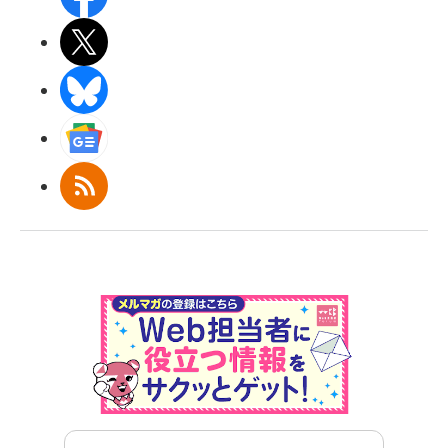
X(エックス)
BlueSky
Googleニュース
RSS