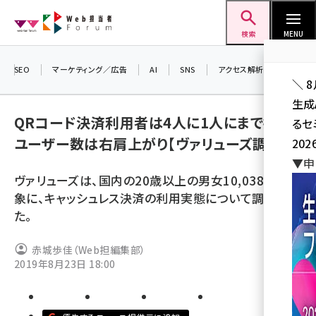
メ
Web担当者Forum
イ
検索
MENU
ン
コ
SEO
マーケティング／広告
AI
SNS
アクセス解析／データ分析
＼ 
ン
生成
テ
QRコード決済利用者は4人に1人にまで拡大。
るセ
ン
ユーザー数は右肩上がり【ヴァリューズ調べ】
202
ツ
seo (3526)
▼申
に
ヴァリューズは、国内の20歳以上の男女10,038人を対
ai (2807)
移
象に、キャッシュレス決済の利用実態について調査し
動
youtube (2434)
た。
note (2312)
赤城歩佳（Web担編集部）
セミナー (2307)
2019年8月23日 18:00
z世代 (1622)
meo (1275)