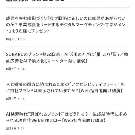
anan(アンアン)2026/06/24号 No.2500増刊
スペシャルエディション[王道エンタメの矜持／
NIMASO ガラスフィルム iPhone 17 用 保護フィ
Amazon eギフトカード - Amazonロゴ - クラ
BTS]
ルム 強化ガラス 耐衝撃 高透過率 指紋防止 貼りや
シック
すい ガイド枠付き いPhone17 (6.3インチ) 対応
成果を生む組織づくり『なぜ戦略は正しいのに成果があがらない
￥1,100
￥5,000
2枚セット DSP25F1698
のか？ 事業成長をリードするデジタルマーケティング・マネジメン
￥1,599
ト』を3名様にプレゼント
anan(アンアン)2026/07/08号 No.2502[2026
Anker PowerLine III Flow USB-C & USB-C
年後半、あなたの恋と運命／山田涼介]
【New】Amazon Fire TV Stick HD | 手軽にスト
ケーブル Anker絡まないケーブル 240W 結束バン
8月7日 10:00
リーミングをはじめよう | ストリーミングメディアプ
ド付き USB PD対応 シリコン素材採用 iPhone
￥880
レイヤー
17 / 16 / 15 / Galaxy iPad Pro MacBook
￥1,890
Pro/Air 各種対応 (1.8m ミッドナイトブラック)
SUBARUのブランド想起戦略／AI活用のカギは「量」より「質」／動
￥6,980
画広告をAIで最大化【マーケター向け講演】
ママ投資家が育休中に１億貯めた株式投資
アサヒ飲料 モンスター エナジー 355ml×24本
￥1,870
8月7日 7:04
Anker Soundcore P31i (Bluetooth 6.1) 【完
￥4,192
全ワイヤレスイヤホン/アクティブノイズキャンセリ
ング/マルチポイント接続 / 最大50時間再生 / PSE
人と機械の両方に読まれるための「アクセシビリティツリー」／AI
組織の成果を最大化する ルールのデザイン
技術基準適合】ブラック
￥5,990
サッポロ 生ビール 黒ラベル 350ml 缶 24本 ビー
に自社ブランドは表示されていますか？【Web担当者向け講演】
￥1,980
ル ケース買い【6/30応募〆切! 黒ラベルビヤセラー
8月6日 7:04
キャンペーン】
Anker PowerLine III Flow USB-C & USB-C
ケーブル Anker絡まないケーブル 240W 結束バン
￥4,857
ド付き USB PD対応 シリコン素材採用 iPhone
AI検索時代“選ばれるブランド”はどう作る？／生成AI時代に求め
Amazonランキングをもっと見る
17 / 16 / 15 / Galaxy iPad Pro MacBook
￥1,890
られる次世代Web制作フロー【Web担当者向け講演】
Pro/Air 各種対応 (1.8m ミッドナイトブラック)
Amazonランキングをもっと見る
8月5日 7:04