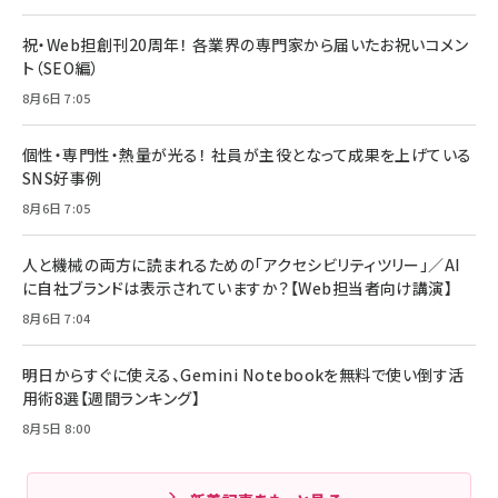
祝・Web担創刊20周年！ 各業界の専門家から届いたお祝いコメン
ト（SEO編）
8月6日 7:05
個性・専門性・熱量が光る！ 社員が主役となって成果を上げている
SNS好事例
8月6日 7:05
人と機械の両方に読まれるための「アクセシビリティツリー」／AI
に自社ブランドは表示されていますか？【Web担当者向け講演】
8月6日 7:04
明日からすぐに使える、Gemini Notebookを無料で使い倒す活
用術8選【週間ランキング】
8月5日 8:00