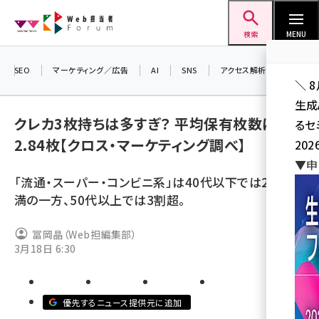
メ
Web担当者Forum
イ
検索
MENU
ン
コ
SEO
マーケティング／広告
AI
SNS
アクセス解析／データ分析
＼ 
ン
生成
テ
クレカ3枚持ちは多すぎ？ 平均保有枚数は
るセ
ン
2.84枚【クロス・マーケティング調べ】
202
ツ
seo (3524)
▼申
に
「流通・スーパー・コンビニ系」は40代以下では2割未
ai (2804)
移
満の一方、50代以上では3割超。
動
youtube (2431)
冨岡晶（Web担編集部）
note (2312)
3月18日 6:30
セミナー (2306)
z世代 (1622)
優先するニュース提供元に追加
meo (1275)