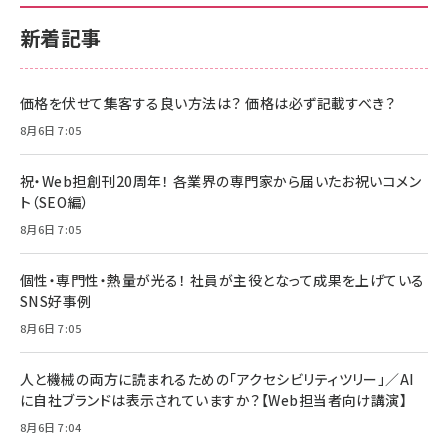
新着記事
価格を伏せて集客する良い方法は？ 価格は必ず記載すべき？
8月6日 7:05
祝・Web担創刊20周年！ 各業界の専門家から届いたお祝いコメン
ト（SEO編）
8月6日 7:05
個性・専門性・熱量が光る！ 社員が主役となって成果を上げている
SNS好事例
8月6日 7:05
人と機械の両方に読まれるための「アクセシビリティツリー」／AI
に自社ブランドは表示されていますか？【Web担当者向け講演】
8月6日 7:04