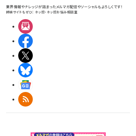
業界情報やナレッジが詰まったメルマガ配信やソーシャルもよろしくです！
姉妹サイトもぜひ：
ネッ担
・
ネッ担お悩み相談室
メルマガ
Facebook
X(エックス)
BlueSky
Googleニュース
RSS