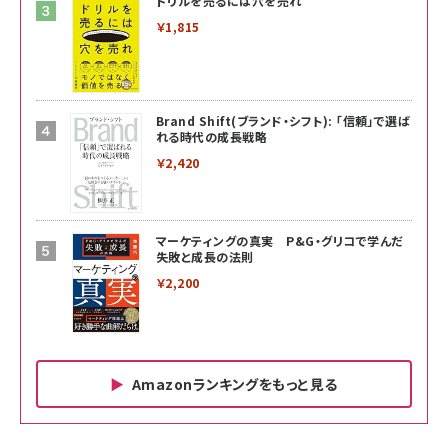
ドリルを売るには穴を売れ
￥1,815
Brand Shift(ブランド・シフト): 「信頼」で選ば
れる時代の成長戦略
￥2,420
マーケティングの真実 P&G・グリコで学んだ
失敗と成長の法則
￥2,200
Amazonランキングをもっと見る
Amazon ビジネス・経済関連書籍 の売れ筋ランキン
Amazon 家電＆カメラ の売れ筋ランキング
Amazon パソコン・周辺機器 の売れ筋ランキング