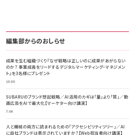
グ
更新日時：2026/06/26 19:00
更新日時：2026/06/26 19:00
更新日時：2026/06/26 19:00
anan(アンアン)2026/07/01号 No.2501[魅せる
KIOXIA(キオクシア) 旧東芝メモリ microSD
KIOXIA(キオクシア) 旧東芝メモリ microSD
カラダ2026／宮舘涼太]
128GB UHS-I Class10 (最大読出速度
128GB UHS-I Class10 (最大読出速度
100MB/s) Nintendo Switch動作確認済 国内
100MB/s) Nintendo Switch動作確認済 国内
￥880
サポート正規品 メーカー保証5年 KLMEA128G
サポート正規品 メーカー保証5年 KLMEA128G
￥2,680
￥2,680
編集部からのおしらせ
anan(アンアン)2026/06/24号 No.2500増刊
スペシャルエディション[王道エンタメの矜持／
NIMASO ガラスフィルム iPhone 17 用 保護フィ
Amazon eギフトカード - Amazonロゴ - クラ
BTS]
ルム 強化ガラス 耐衝撃 高透過率 指紋防止 貼りや
シック
すい ガイド枠付き いPhone17 (6.3インチ) 対応
成果を生む組織づくり『なぜ戦略は正しいのに成果があがらない
￥1,100
￥5,000
2枚セット DSP25F1698
のか？ 事業成長をリードするデジタルマーケティング・マネジメン
￥1,599
ト』を3名様にプレゼント
anan(アンアン)2026/07/08号 No.2502[2026
Anker PowerLine III Flow USB-C & USB-C
年後半、あなたの恋と運命／山田涼介]
【New】Amazon Fire TV Stick HD | 手軽にスト
ケーブル Anker絡まないケーブル 240W 結束バン
10:00
リーミングをはじめよう | ストリーミングメディアプ
ド付き USB PD対応 シリコン素材採用 iPhone
￥880
レイヤー
17 / 16 / 15 / Galaxy iPad Pro MacBook
￥1,890
Pro/Air 各種対応 (1.8m ミッドナイトブラック)
SUBARUのブランド想起戦略／AI活用のカギは「量」より「質」／動
￥6,980
画広告をAIで最大化【マーケター向け講演】
ママ投資家が育休中に１億貯めた株式投資
アサヒ飲料 モンスター エナジー 355ml×24本
￥1,870
7:04
Anker Soundcore P31i (Bluetooth 6.1) 【完
￥4,192
全ワイヤレスイヤホン/アクティブノイズキャンセリ
ング/マルチポイント接続 / 最大50時間再生 / PSE
人と機械の両方に読まれるための「アクセシビリティツリー」／AI
組織の成果を最大化する ルールのデザイン
技術基準適合】ブラック
￥5,990
サッポロ 生ビール 黒ラベル 350ml 缶 24本 ビー
に自社ブランドは表示されていますか？【Web担当者向け講演】
￥1,980