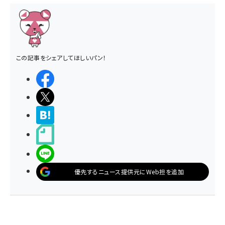
この記事をシェアしてほしいパン！
シェアする
ポストする
>ブクマする
noteで書く
LINEで送る
優先するニュース提供元にWeb担を追加