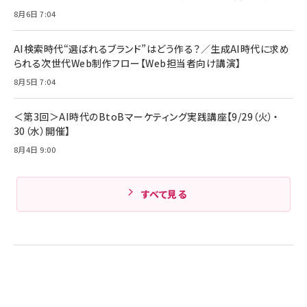
ル ケース買い【6/30応募〆切! 黒ラベルビヤセラー
8月6日 7:04
キャンペーン】
Anker PowerLine III Flow USB-C & USB-C
ケーブル Anker絡まないケーブル 240W 結束バン
￥4,857
ド付き USB PD対応 シリコン素材採用 iPhone
AI検索時代“選ばれるブランド”はどう作る？／生成AI時代に求め
Amazonランキングをもっと見る
17 / 16 / 15 / Galaxy iPad Pro MacBook
￥1,890
られる次世代Web制作フロー【Web担当者向け講演】
Pro/Air 各種対応 (1.8m ミッドナイトブラック)
Amazonランキングをもっと見る
8月5日 7:04
Amazonランキングをもっと見る
＜第3回＞AI時代のBtoBマーケティング実践講座【9/29（火）・
30（水）開催】
8月4日 9:00
すべて見る