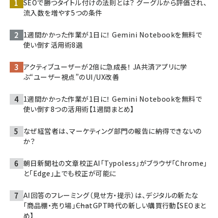
SEOで勝つタイトル付けの法則とは？ グーグルから評価され、
流入数を増やす5つの条件
1週間かかった作業が1日に！ Gemini Notebookを無料で
使い倒す活用術8選
アクティブユーザーが2倍に急成長！ JA共済アプリに学
ぶ“ユーザー視点”のUI/UX改善
1週間かかった作業が1日に！ Gemini Notebookを無料で
使い倒す8つの活用術【1週間まとめ】
なぜ経営者は、マーケティング部門の報告に納得できないの
か？
朝日新聞社の文章校正AI「Typoless」がブラウザ「Chrome」
と「Edge」上でも校正が可能に
AI回答のフレーミング（見せ方・提示）は、デジタルの新たな
「商品棚・売り場」――ChatGPT時代の新しい購買行動【SEOまと
め】