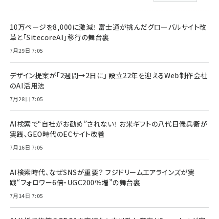
10万ページを8,000に激減！ 富士通が挑んだグローバルサイト改
革と「SitecoreAI」移行の舞台裏
7月29日 7:05
デザイン提案が「2週間→2日に」 設立22年を迎えるWeb制作会社
のAI活用法
7月28日 7:05
AI検索で“自社がお勧め”されない！ お米ギフトの八代目儀兵衛が
実践、GEO時代のECサイト改善
7月16日 7:05
AI検索時代、なぜSNSが重要？ フジドリームエアラインズが実
践“フォロワー6倍・UGC200％増”の舞台裏
7月14日 7:05