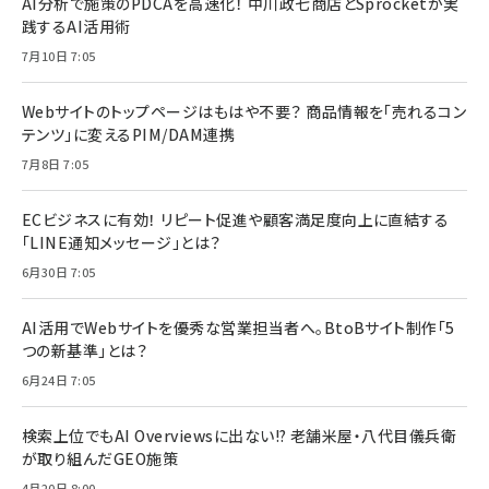
AI分析で施策のPDCAを高速化！ 中川政七商店とSprocketが実
践するAI活用術
7月10日 7:05
Webサイトのトップページはもはや不要？ 商品情報を「売れるコン
テンツ」に変えるPIM/DAM連携
7月8日 7:05
ECビジネスに有効！ リピート促進や顧客満足度向上に直結する
「LINE通知メッセージ」とは？
6月30日 7:05
AI活用でWebサイトを優秀な営業担当者へ。BtoBサイト制作「5
つの新基準」とは？
6月24日 7:05
検索上位でもAI Overviewsに出ない!? 老舗米屋・八代目儀兵衛
が取り組んだGEO施策
4月20日 8:00