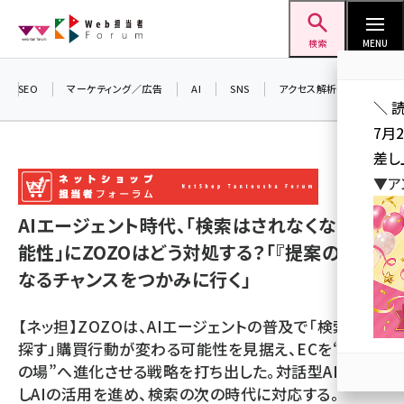
メ
Web担当者Forum
イ
検索
MENU
ン
コ
SEO
マーケティング／広告
AI
SNS
アクセス解析／データ分析
＼ 
ン
7月
テ
差し
ン
▼ア
ツ
seo (3523)
に
AIエージェント時代、「検索はされなくなる可
ai (2804)
移
能性」にZOZOはどう対処する？「『提案の場』に
動
youtube (2429)
なるチャンスをつかみに行く」
note (2312)
【ネッ担】ZOZOは、AIエージェントの普及で「検索して
セミナー (2303)
探す」購買行動が変わる可能性を見据え、ECを“提案
の場”へ進化させる戦略を打ち出した。対話型AIや着回
z世代 (1622)
しAIの活用を進め、検索の次の時代に対応する。
meo (1275)