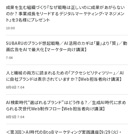
BTS]
ルム 強化ガラス 耐衝撃 高透過率 指紋防止 貼りや
シック
すい ガイド枠付き いPhone17 (6.3インチ) 対応
成果を生む組織づくり『なぜ戦略は正しいのに成果があがらない
￥1,100
￥5,000
2枚セット DSP25F1698
のか？ 事業成長をリードするデジタルマーケティング・マネジメン
￥1,599
ト』を3名様にプレゼント
anan(アンアン)2026/07/08号 No.2502[2026
Anker PowerLine III Flow USB-C & USB-C
年後半、あなたの恋と運命／山田涼介]
【New】Amazon Fire TV Stick HD | 手軽にスト
ケーブル Anker絡まないケーブル 240W 結束バン
10:00
リーミングをはじめよう | ストリーミングメディアプ
ド付き USB PD対応 シリコン素材採用 iPhone
￥880
レイヤー
17 / 16 / 15 / Galaxy iPad Pro MacBook
￥1,890
Pro/Air 各種対応 (1.8m ミッドナイトブラック)
SUBARUのブランド想起戦略／AI活用のカギは「量」より「質」／動
￥6,980
画広告をAIで最大化【マーケター向け講演】
ママ投資家が育休中に１億貯めた株式投資
アサヒ飲料 モンスター エナジー 355ml×24本
￥1,870
7:04
Anker Soundcore P31i (Bluetooth 6.1) 【完
￥4,192
全ワイヤレスイヤホン/アクティブノイズキャンセリ
ング/マルチポイント接続 / 最大50時間再生 / PSE
人と機械の両方に読まれるための「アクセシビリティツリー」／AI
組織の成果を最大化する ルールのデザイン
技術基準適合】ブラック
￥5,990
サッポロ 生ビール 黒ラベル 350ml 缶 24本 ビー
に自社ブランドは表示されていますか？【Web担当者向け講演】
￥1,980
ル ケース買い【6/30応募〆切! 黒ラベルビヤセラー
8月6日 7:04
キャンペーン】
Anker PowerLine III Flow USB-C & USB-C
ケーブル Anker絡まないケーブル 240W 結束バン
￥4,857
ド付き USB PD対応 シリコン素材採用 iPhone
AI検索時代“選ばれるブランド”はどう作る？／生成AI時代に求め
Amazonランキングをもっと見る
17 / 16 / 15 / Galaxy iPad Pro MacBook
￥1,890
られる次世代Web制作フロー【Web担当者向け講演】
Pro/Air 各種対応 (1.8m ミッドナイトブラック)
Amazonランキングをもっと見る
8月5日 7:04
Amazonランキングをもっと見る
＜第3回＞AI時代のBtoBマーケティング実践講座【9/29（火）・