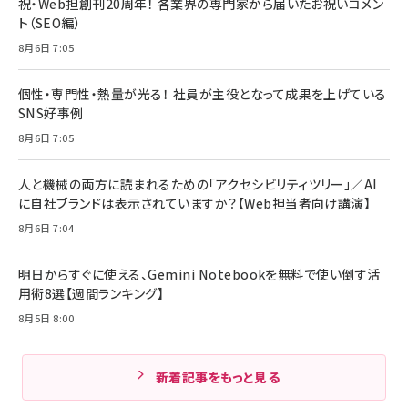
祝・Web担創刊20周年！ 各業界の専門家から届いたお祝いコメン
ト（SEO編）
8月6日 7:05
個性・専門性・熱量が光る！ 社員が主役となって成果を上げている
SNS好事例
8月6日 7:05
人と機械の両方に読まれるための「アクセシビリティツリー」／AI
に自社ブランドは表示されていますか？【Web担当者向け講演】
8月6日 7:04
明日からすぐに使える、Gemini Notebookを無料で使い倒す活
用術8選【週間ランキング】
8月5日 8:00
新着記事をもっと見る