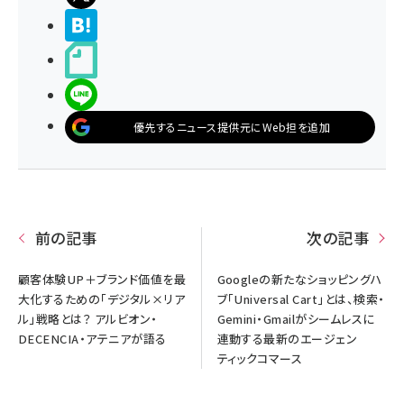
>ブクマする
noteで書く
LINEで送る
優先するニュース提供元にWeb担を追加
前の記事
次の記事
顧客体験UP＋ブランド価値を最
Googleの新たなショッピングハ
大化するための「デジタル×リア
ブ「Universal Cart」とは、検索・
ル」戦略とは？ アルビオン・
Gemini・Gmailがシームレスに
DECENCIA・アテニアが語る
連動する最新のエージェン
ティックコマース