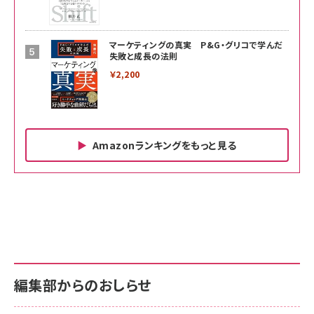
マーケティングの真実 P&G・グリコで学んだ
失敗と成長の法則
￥2,200
Amazonランキングをもっと見る
Amazon ビジネス・経済関連書籍 の売れ筋ランキン
Amazon 家電＆カメラ の売れ筋ランキング
Amazon パソコン・周辺機器 の売れ筋ランキング
グ
更新日時：2026/06/26 19:00
更新日時：2026/06/26 19:00
更新日時：2026/06/26 19:00
anan(アンアン)2026/07/01号 No.2501[魅せる
KIOXIA(キオクシア) 旧東芝メモリ microSD
KIOXIA(キオクシア) 旧東芝メモリ microSD
カラダ2026／宮舘涼太]
128GB UHS-I Class10 (最大読出速度
128GB UHS-I Class10 (最大読出速度
100MB/s) Nintendo Switch動作確認済 国内
100MB/s) Nintendo Switch動作確認済 国内
￥880
サポート正規品 メーカー保証5年 KLMEA128G
サポート正規品 メーカー保証5年 KLMEA128G
￥2,680
￥2,680
編集部からのおしらせ
anan(アンアン)2026/06/24号 No.2500増刊
スペシャルエディション[王道エンタメの矜持／
NIMASO ガラスフィルム iPhone 17 用 保護フィ
Amazon eギフトカード - Amazonロゴ - クラ