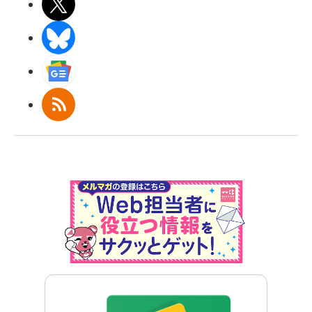
X(エックス)
BlueSky
Googleニュース
RSS