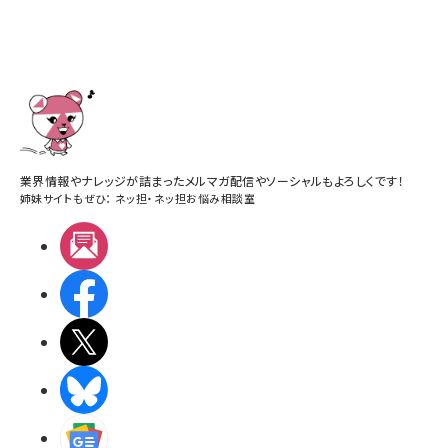
業界情報やナレッジが詰まったメルマガ配信やソーシャルもよろしくです！
姉妹サイトもぜひ：
ネッ担
・
ネッ担お悩み相談室
メルマガ
Facebook
X(エックス)
BlueSky
Googleニュース