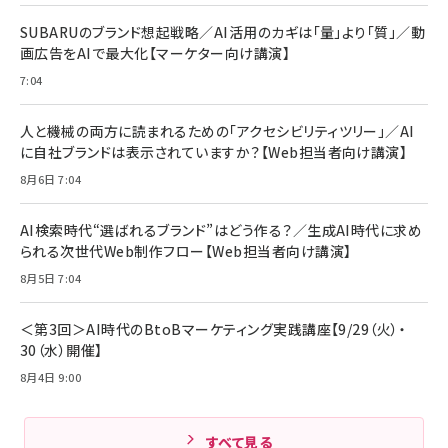
￥880
レイヤー
17 / 16 / 15 / Galaxy iPad Pro MacBook
￥1,890
Pro/Air 各種対応 (1.8m ミッドナイトブラック)
SUBARUのブランド想起戦略／AI活用のカギは「量」より「質」／動
￥6,980
画広告をAIで最大化【マーケター向け講演】
ママ投資家が育休中に１億貯めた株式投資
アサヒ飲料 モンスター エナジー 355ml×24本
￥1,870
7:04
Anker Soundcore P31i (Bluetooth 6.1) 【完
￥4,192
全ワイヤレスイヤホン/アクティブノイズキャンセリ
ング/マルチポイント接続 / 最大50時間再生 / PSE
人と機械の両方に読まれるための「アクセシビリティツリー」／AI
組織の成果を最大化する ルールのデザイン
技術基準適合】ブラック
￥5,990
サッポロ 生ビール 黒ラベル 350ml 缶 24本 ビー
に自社ブランドは表示されていますか？【Web担当者向け講演】
￥1,980
ル ケース買い【6/30応募〆切! 黒ラベルビヤセラー
8月6日 7:04
キャンペーン】
Anker PowerLine III Flow USB-C & USB-C
ケーブル Anker絡まないケーブル 240W 結束バン
￥4,857
ド付き USB PD対応 シリコン素材採用 iPhone
AI検索時代“選ばれるブランド”はどう作る？／生成AI時代に求め
Amazonランキングをもっと見る
17 / 16 / 15 / Galaxy iPad Pro MacBook
￥1,890
られる次世代Web制作フロー【Web担当者向け講演】
Pro/Air 各種対応 (1.8m ミッドナイトブラック)
Amazonランキングをもっと見る
8月5日 7:04
Amazonランキングをもっと見る
＜第3回＞AI時代のBtoBマーケティング実践講座【9/29（火）・
30（水）開催】
8月4日 9:00
すべて見る