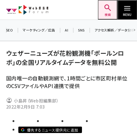
メ
Web担当者Forum
イ
検索
MENU
ン
コ
SEO
マーケティング／広告
AI
SNS
アクセス解析／データ分析
ン
テ
ウェザーニューズが花粉観測機「ポールンロ
ン
ボ」の全国リアルタイムデータを無料公開
ツ
seo (3524)
に
国内唯一の自動観測網で、1時間ごとに市区町村単位
ai (2804)
移
のCSVファイルやAPI連携で提供
動
youtube (2431)
小島昇（Web担編集部）
note (2312)
2022年2月9日 7:03
セミナー (2306)
z世代 (1622)
優先するニュース提供元に追加
meo (1275)