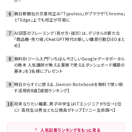
か？
朝日新聞社の文章校正AI「Typoless」がブラウザ「Chrome」
と「Edge」上でも校正が可能に
AI回答のフレーミング（見せ方・提示）は、デジタルの新たな
「商品棚・売り場」――ChatGPT時代の新しい購買行動【SEOまと
め】
無料BIツール入門『いちばんやさしいGoogleデータポータル
の教本 人気講師が教える業務で使えるダッシュボード構築の
基本』を3名様にプレゼント
明日からすぐに使える、Gemini Notebookを無料で使い倒
す活用術8選【週間ランキング】
将来なりたい職業、男子中学生はITエンジニアが5位→1位
に！ 高校生は男女とも公務員がトップ【ソニー生命調べ】
人気記事ランキングをもっと見る