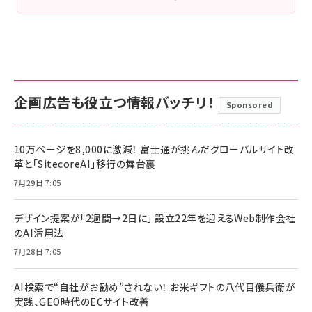
企画広告も役立つ情報バッチリ！
Sponsored
10万ページを8,000に激減！ 富士通が挑んだグローバルサイト改
革と「SitecoreAI」移行の舞台裏
7月29日 7:05
デザイン提案が「2週間→2日に」 設立22年を迎えるWeb制作会社
のAI活用法
7月28日 7:05
AI検索で“自社がお勧め”されない！ お米ギフトの八代目儀兵衛が
実践、GEO時代のECサイト改善