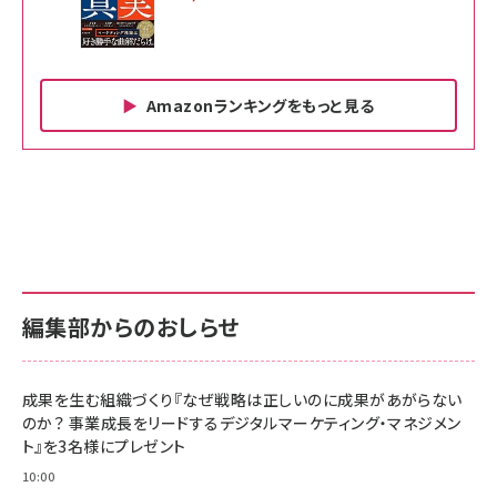
Amazonランキングをもっと見る
Amazon ビジネス・経済関連書籍 の売れ筋ランキン
Amazon 家電＆カメラ の売れ筋ランキング
Amazon パソコン・周辺機器 の売れ筋ランキング
グ
更新日時：2026/06/26 19:00
更新日時：2026/06/26 19:00
更新日時：2026/06/26 19:00
anan(アンアン)2026/07/01号 No.2501[魅せる
KIOXIA(キオクシア) 旧東芝メモリ microSD
KIOXIA(キオクシア) 旧東芝メモリ microSD
カラダ2026／宮舘涼太]
128GB UHS-I Class10 (最大読出速度
128GB UHS-I Class10 (最大読出速度
100MB/s) Nintendo Switch動作確認済 国内
100MB/s) Nintendo Switch動作確認済 国内
￥880
サポート正規品 メーカー保証5年 KLMEA128G
サポート正規品 メーカー保証5年 KLMEA128G
￥2,680
￥2,680
編集部からのおしらせ
anan(アンアン)2026/06/24号 No.2500増刊
スペシャルエディション[王道エンタメの矜持／
NIMASO ガラスフィルム iPhone 17 用 保護フィ
Amazon eギフトカード - Amazonロゴ - クラ
BTS]
ルム 強化ガラス 耐衝撃 高透過率 指紋防止 貼りや
シック
すい ガイド枠付き いPhone17 (6.3インチ) 対応
成果を生む組織づくり『なぜ戦略は正しいのに成果があがらない
￥1,100
￥5,000
2枚セット DSP25F1698
のか？ 事業成長をリードするデジタルマーケティング・マネジメン
￥1,599
ト』を3名様にプレゼント
anan(アンアン)2026/07/08号 No.2502[2026
Anker PowerLine III Flow USB-C & USB-C
年後半、あなたの恋と運命／山田涼介]
【New】Amazon Fire TV Stick HD | 手軽にスト
ケーブル Anker絡まないケーブル 240W 結束バン
10:00
リーミングをはじめよう | ストリーミングメディアプ
ド付き USB PD対応 シリコン素材採用 iPhone