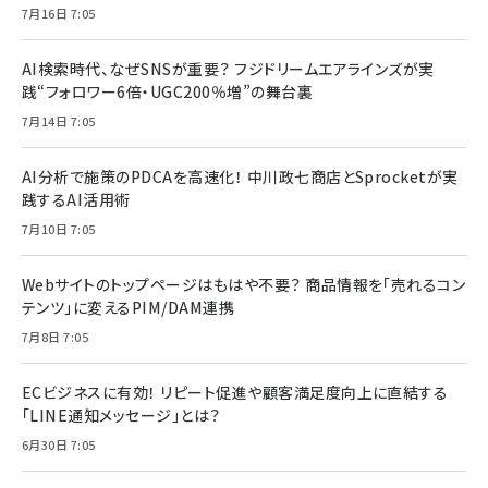
7月16日 7:05
AI検索時代、なぜSNSが重要？ フジドリームエアラインズが実
践“フォロワー6倍・UGC200％増”の舞台裏
7月14日 7:05
AI分析で施策のPDCAを高速化！ 中川政七商店とSprocketが実
践するAI活用術
7月10日 7:05
Webサイトのトップページはもはや不要？ 商品情報を「売れるコン
テンツ」に変えるPIM/DAM連携
7月8日 7:05
ECビジネスに有効！ リピート促進や顧客満足度向上に直結する
「LINE通知メッセージ」とは？
6月30日 7:05