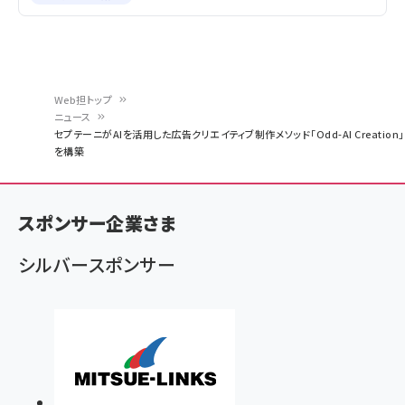
Web担トップ
ニュース
パ
セプテーニがAIを活用した広告クリエイティブ制作メソッド「Odd-AI Creation」
を構築
ン
く
ず
スポンサー企業さま
シルバースポンサー