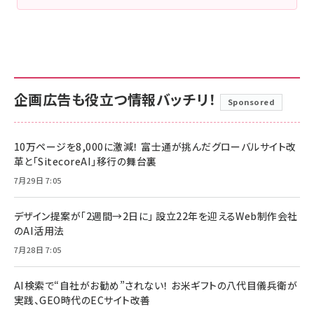
企画広告も役立つ情報バッチリ！
Sponsored
10万ページを8,000に激減！ 富士通が挑んだグローバルサイト改
革と「SitecoreAI」移行の舞台裏
7月29日 7:05
デザイン提案が「2週間→2日に」 設立22年を迎えるWeb制作会社
のAI活用法
7月28日 7:05
AI検索で“自社がお勧め”されない！ お米ギフトの八代目儀兵衛が
実践、GEO時代のECサイト改善