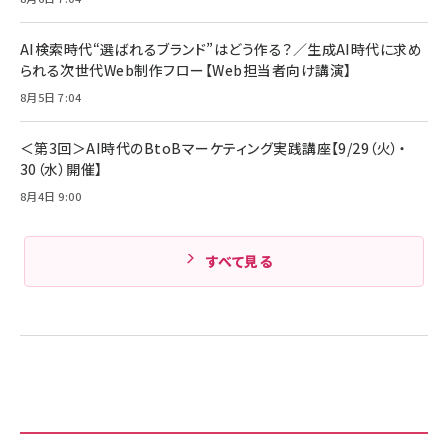
Anker PowerLine III Flow USB-C & USB-C
ケーブル Anker絡まないケーブル 240W 結束バン
￥4,857
ド付き USB PD対応 シリコン素材採用 iPhone
AI検索時代“選ばれるブランド”はどう作る？／生成AI時代に求め
Amazonランキングをもっと見る
17 / 16 / 15 / Galaxy iPad Pro MacBook
￥1,890
られる次世代Web制作フロー【Web担当者向け講演】
Pro/Air 各種対応 (1.8m ミッドナイトブラック)
Amazonランキングをもっと見る
8月5日 7:04
Amazonランキングをもっと見る
＜第3回＞AI時代のBtoBマーケティング実践講座【9/29（火）・
30（水）開催】
8月4日 9:00
すべて見る