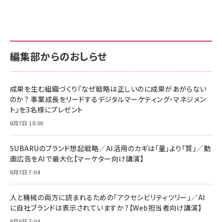
anan(アンアン)2026/07/01号 No.2501[魅せる
KIOXIA(キオクシア) 旧東芝メモリ microSD
KIOXIA(キオクシア) 旧東芝メモリ microSD
カラダ2026／宮舘涼太]
128GB UHS-I Class10 (最大読出速度
128GB UHS-I Class10 (最大読出速度
100MB/s) Nintendo Switch動作確認済 国内
100MB/s) Nintendo Switch動作確認済 国内
￥880
サポート正規品 メーカー保証5年 KLMEA128G
サポート正規品 メーカー保証5年 KLMEA128G
￥2,680
￥2,680
編集部からのおしらせ
anan(アンアン)2026/06/24号 No.2500増刊
スペシャルエディション[王道エンタメの矜持／
NIMASO ガラスフィルム iPhone 17 用 保護フィ
Amazon eギフトカード - Amazonロゴ - クラ
BTS]
ルム 強化ガラス 耐衝撃 高透過率 指紋防止 貼りや
シック
すい ガイド枠付き いPhone17 (6.3インチ) 対応
成果を生む組織づくり『なぜ戦略は正しいのに成果があがらない
￥1,100
￥5,000
2枚セット DSP25F1698
のか？ 事業成長をリードするデジタルマーケティング・マネジメン
￥1,599
ト』を3名様にプレゼント
anan(アンアン)2026/07/08号 No.2502[2026
Anker PowerLine III Flow USB-C & USB-C
年後半、あなたの恋と運命／山田涼介]
【New】Amazon Fire TV Stick HD | 手軽にスト
ケーブル Anker絡まないケーブル 240W 結束バン
8月7日 10:00
リーミングをはじめよう | ストリーミングメディアプ
ド付き USB PD対応 シリコン素材採用 iPhone
￥880
レイヤー
17 / 16 / 15 / Galaxy iPad Pro MacBook
￥1,890
Pro/Air 各種対応 (1.8m ミッドナイトブラック)
SUBARUのブランド想起戦略／AI活用のカギは「量」より「質」／動
￥6,980
画広告をAIで最大化【マーケター向け講演】
ママ投資家が育休中に１億貯めた株式投資
アサヒ飲料 モンスター エナジー 355ml×24本
￥1,870
8月7日 7:04
Anker Soundcore P31i (Bluetooth 6.1) 【完
￥4,192
全ワイヤレスイヤホン/アクティブノイズキャンセリ
ング/マルチポイント接続 / 最大50時間再生 / PSE
人と機械の両方に読まれるための「アクセシビリティツリー」／AI
組織の成果を最大化する ルールのデザイン
技術基準適合】ブラック
￥5,990
サッポロ 生ビール 黒ラベル 350ml 缶 24本 ビー
に自社ブランドは表示されていますか？【Web担当者向け講演】
￥1,980
ル ケース買い【6/30応募〆切! 黒ラベルビヤセラー
8月6日 7:04
キャンペーン】