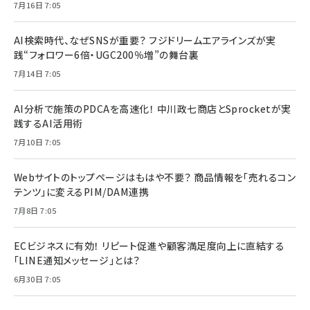
7月16日 7:05
AI検索時代、なぜSNSが重要？ フジドリームエアラインズが実
践“フォロワー6倍・UGC200％増”の舞台裏
7月14日 7:05
AI分析で施策のPDCAを高速化！ 中川政七商店とSprocketが実
践するAI活用術
7月10日 7:05
Webサイトのトップページはもはや不要？ 商品情報を「売れるコン
テンツ」に変えるPIM/DAM連携
7月8日 7:05
ECビジネスに有効！ リピート促進や顧客満足度向上に直結する
「LINE通知メッセージ」とは？
6月30日 7:05