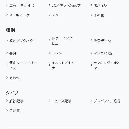
広報／ネットPR
EC／ネットショップ
モバイル
メールマーケ
SEM
その他
種別
事例／インタ
解説／ノウハウ
調査データ
ビュー
書評
コラム
マンガ/小説
便利ツール／サー
イベント／セミ
ランキング／まと
ビス
ナー
め
その他
タイプ
解説記事
ニュース記事
プレゼント／応募
用語集