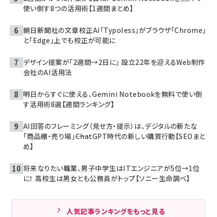
使い倒す8つの活用術【1週間まとめ】
朝日新聞社の文章校正AI「Typoless」がブラウザ「Chrome」
と「Edge」上でも校正が可能に
デザイン提案が「2週間→2日に」 設立22年を迎えるWeb制作
会社のAI活用法
明日からすぐに使える、Gemini Notebookを無料で使い倒
す活用術8選【週間ランキング】
AI回答のフレーミング（見せ方・提示）は、デジタルの新たな
「商品棚・売り場」――ChatGPT時代の新しい購買行動【SEOまと
め】
将来なりたい職業、男子中学生はITエンジニアが5位→1位
に！ 高校生は男女とも公務員がトップ【ソニー生命調べ】
人気記事ランキングをもっと見る