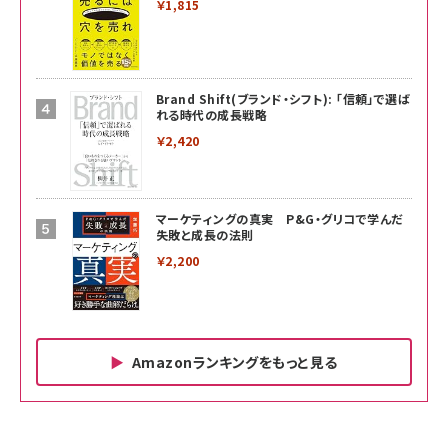
￥1,815
Brand Shift(ブランド・シフト): 「信頼」で選ば
れる時代の成長戦略
￥2,420
マーケティングの真実 P&G・グリコで学んだ
失敗と成長の法則
￥2,200
Amazonランキングをもっと見る
Amazon ビジネス・経済関連書籍 の売れ筋ランキン
Amazon 家電＆カメラ の売れ筋ランキング
Amazon パソコン・周辺機器 の売れ筋ランキング
グ
更新日時：2026/06/26 19:00
更新日時：2026/06/26 19:00
更新日時：2026/06/26 19:00