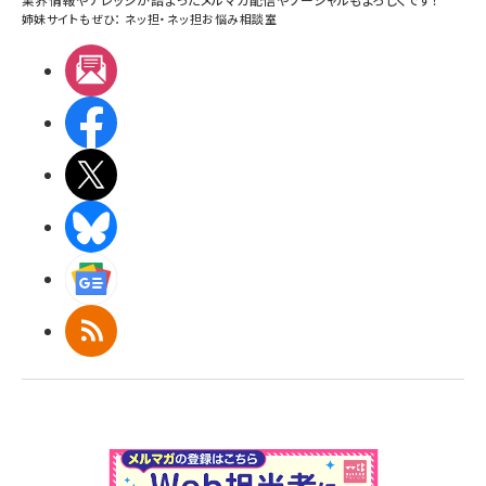
姉妹サイトもぜひ：
ネッ担
・
ネッ担お悩み相談室
メルマガ
Facebook
X(エックス)
BlueSky
Googleニュース
RSS