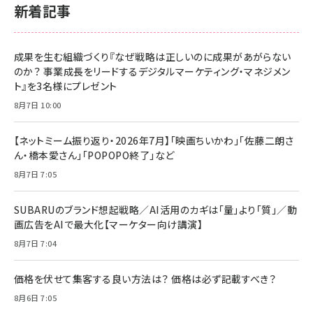
新着記事
成果を生む組織づくり『なぜ戦略は正しいのに成果があがらない
のか？ 事業成長をリードするデジタルマーケティング・マネジメン
ト』を3名様にプレゼント
8月7日 10:00
【ネットミーム振り返り・2026年7月】「映画ちいかわ」「佐藤二朗さ
ん・橋本愛さん」「POPOPO終了」など
8月7日 7:05
SUBARUのブランド想起戦略／AI活用のカギは「量」より「質」／動
画広告をAIで最大化【マーケター向け講演】
8月7日 7:04
価格を伏せて集客する良い方法は？ 価格は必ず記載すべき？
8月6日 7:05