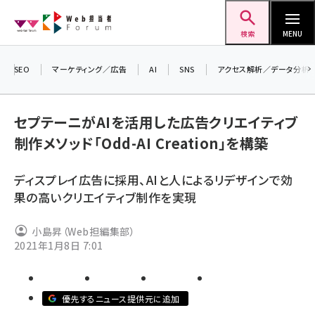
メ
Web担当者Forum
イ
検索
MENU
ン
コ
SEO
マーケティング／広告
AI
SNS
アクセス解析／データ分析
＼ 
ン
生成
テ
るセミ
セプテーニがAIを活用した広告クリエイティブ
ン
202
制作メソッド「Odd-AI Creation」を構築
ツ
seo (3528)
▼申
に
ディスプレイ広告に採用、AIと人によるリデザインで効
ai (2811)
移
果の高いクリエイティブ制作を実現
動
youtube (2439)
小島昇（Web担編集部）
note (2315)
2021年1月8日 7:01
セミナー (2308)
z世代 (1623)
優先するニュース提供元に追加
meo (1277)