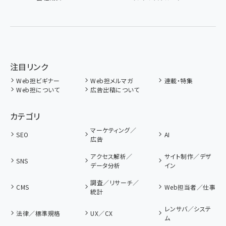
注目リンク
Web担ビギナー
Web担メルマガ
連載・特集
Web担について
広告出稿について
カテゴリ
マーケティング／
SEO
AI
広告
アクセス解析／
サイト制作／デザ
SNS
データ分析
イン
調査／リサーチ／
CMS
Web担当者／仕事
統計
レンサバ／システ
法律／標準規格
UX／CX
ム