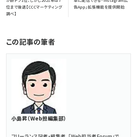
が断トツ1位、しかし2021年は7
単に配信できる「Instagram広
位まで後退【CCCマーケティング
告App」拡張機能を提供開始
調べ】
この記事の筆者
小島昇（Web担編集部）
フリーランス記者・編集者。「Web担当者Forum」で