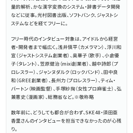
量的解析、かな漢字変換のシステム・辞書データ開発
などに従事。光村図書出版、ソフトバンク、ジャストシ
ステムなどを経てフリーに。
フリー時代のインタビュー対象は、アイドルから経営
者・開発者まで幅広く。浅井愼平（カメラマン）、浮川和
宣（ジャストシステム創業者）、奥華子（歌手）、小倉優
子（タレント）、笠原健治（mixi創業者）、越中詩郎（プ
ロレスラー）、ジャンヌダルク（ロックバンド）、田中良
和（GREE創業者）、長州力（プロレスラー）、ティム・
バートン（映画監督）、手塚紗掬（女性プロ麻雀士）、弘
兼憲史（漫画家）、総務省など。※敬称略
数年前に、どうしても都合が合わず、SKE48・須田亜
香里さんのインタビューを担当できなかったのが心残
り。