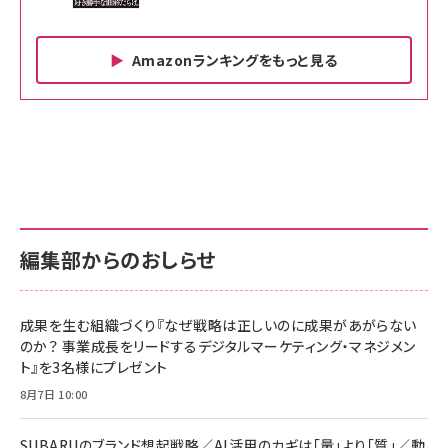
Amazonランキングをもっと見る
Amazon ビジネス・経済関連書籍 の売れ筋ランキン
Amazon 家電＆カメラ の売れ筋ランキング
Amazon パソコン・周辺機器 の売れ筋ランキング
グ
更新日時：2026/06/26 19:00
更新日時：2026/06/26 19:00
更新日時：2026/06/26 19:00
anan(アンアン)2026/07/01号 No.2501[魅せる
KIOXIA(キオクシア) 旧東芝メモリ microSD
KIOXIA(キオクシア) 旧東芝メモリ microSD
カラダ2026／宮舘涼太]
128GB UHS-I Class10 (最大読出速度
128GB UHS-I Class10 (最大読出速度
100MB/s) Nintendo Switch動作確認済 国内
100MB/s) Nintendo Switch動作確認済 国内
￥880
サポート正規品 メーカー保証5年 KLMEA128G
サポート正規品 メーカー保証5年 KLMEA128G
￥2,680
￥2,680
編集部からのおしらせ
anan(アンアン)2026/06/24号 No.2500増刊
スペシャルエディション[王道エンタメの矜持／
NIMASO ガラスフィルム iPhone 17 用 保護フィ
Amazon eギフトカード - Amazonロゴ - クラ
BTS]
ルム 強化ガラス 耐衝撃 高透過率 指紋防止 貼りや
シック
すい ガイド枠付き いPhone17 (6.3インチ) 対応
成果を生む組織づくり『なぜ戦略は正しいのに成果があがらない
￥1,100
￥5,000
2枚セット DSP25F1698
のか？ 事業成長をリードするデジタルマーケティング・マネジメン
￥1,599
ト』を3名様にプレゼント
anan(アンアン)2026/07/08号 No.2502[2026
Anker PowerLine III Flow USB-C & USB-C
年後半、あなたの恋と運命／山田涼介]
【New】Amazon Fire TV Stick HD | 手軽にスト
ケーブル Anker絡まないケーブル 240W 結束バン
8月7日 10:00
リーミングをはじめよう | ストリーミングメディアプ
ド付き USB PD対応 シリコン素材採用 iPhone
￥880
レイヤー
17 / 16 / 15 / Galaxy iPad Pro MacBook
￥1,890
Pro/Air 各種対応 (1.8m ミッドナイトブラック)
SUBARUのブランド想起戦略／AI活用のカギは「量」より「質」／動