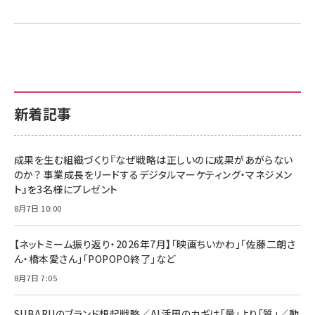
新着記事
成果を生む組織づくり『なぜ戦略は正しいのに成果があがらない
のか？ 事業成長をリードするデジタルマーケティング・マネジメン
ト』を3名様にプレゼント
8月7日 10:00
【ネットミーム振り返り・2026年7月】「映画ちいかわ」「佐藤二朗さ
ん・橋本愛さん」「POPOPO終了」など
8月7日 7:05
SUBARUのブランド想起戦略／AI活用のカギは「量」より「質」／動