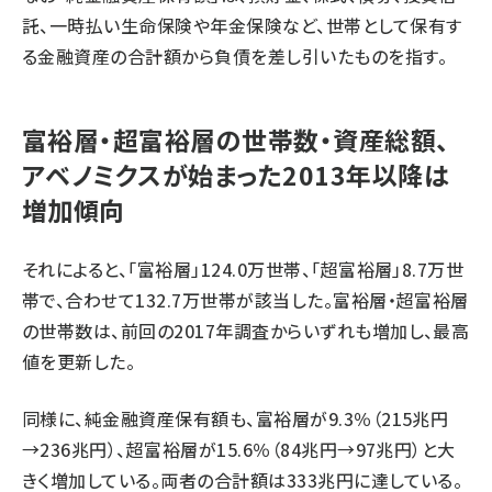
託、一時払い生命保険や年金保険など、世帯として保有す
る金融資産の合計額から負債を差し引いたものを指す。
富裕層・超富裕層の世帯数・資産総額、
アベノミクスが始まった2013年以降は
増加傾向
それによると、「富裕層」124.0万世帯、「超富裕層」8.7万世
帯で、合わせて132.7万世帯が該当した。富裕層・超富裕層
の世帯数は、前回の2017年調査からいずれも増加し、最高
値を更新した。
同様に、純金融資産保有額も、富裕層が9.3％（215兆円
→236兆円）、超富裕層が15.6％（84兆円→97兆円）と大
きく増加している。両者の合計額は333兆円に達している。