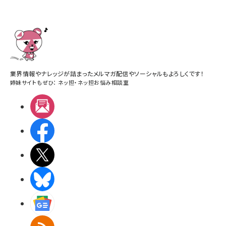
業界情報やナレッジが詰まったメルマガ配信やソーシャルもよろしくです！
姉妹サイトもぜひ：
ネッ担
・
ネッ担お悩み相談室
メルマガ
Facebook
X(エックス)
BlueSky
Googleニュース