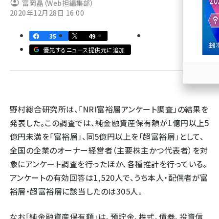
冨岡晶（Web担編集部）
2020年12月28日 16:00
llmo (1167)
35
49
優先するニュース提供元に追加
野村総合研究所は、「NRI富裕層アンケート調査」の結果を
発表した。この調査では、純金融資産保有額が1億円以上5
億円未満を「富裕層」、同5億円以上を「超富裕層」として、
全国の企業のオーナー経営者（主要株主かつ代表者）を対
象にアンケート調査を行ったほか、各種推計を行っている。
アンケートの有効回答は1,520人で、うち本人・配偶者が富
裕層・超富裕層に該当したのは305人。
なお「純金融資産保有額」は、預貯金、株式、債券、投資信