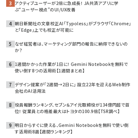
アクティブユーザーが2倍に急成長！ JA共済アプリに学
ぶ“ユーザー視点”のUI/UX改善
朝日新聞社の文章校正AI「Typoless」がブラウザ「Chrome」
と「Edge」上でも校正が可能に
なぜ経営者は、マーケティング部門の報告に納得できないの
か？
1週間かかった作業が1日に！ Gemini Notebookを無料で
使い倒す8つの活用術【1週間まとめ】
デザイン提案が「2週間→2日に」 設立22年を迎えるWeb制作
会社のAI活用法
役員報酬ランキング、セブン＆アイ元取締役が134億円超で首
位！ 従業員との格差最大はトヨタの100.9倍【TSR調べ】
明日からすぐに使える、Gemini Notebookを無料で使い倒
す活用術8選【週間ランキング】