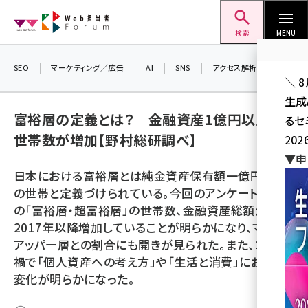
メ
Web担当者Forum
イ
検索
MENU
ン
コ
SEO
マーケティング／広告
AI
SNS
アクセス解析／データ分析
＼ 
ン
生成
テ
富裕層の定義とは？ 金融資産1億円以上の
るセ
ン
世帯数が増加【野村総研調べ】
202
ツ
seo (3538)
▼申
に
日本における富裕層とは純金資産保有額一億円以上
ai (2820)
移
の世帯と定義づけられている。今回のアンケートではそ
動
youtube (2444)
の「富裕層・超富裕層」の世帯数、金融資産総額が
2017年以降増加していることが明らかになり、マス層、
note (2322)
アッパー層との割合にも開きが見られた。また、コロナ
セミナー (2315)
禍で「個人資産への考え方」や「生活と消費」における
変化が明らかになった。
z世代 (1629)
meo (1281)