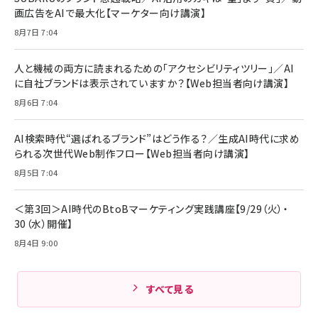
￥6,980
画広告をAIで最大化【マーケター向け講演】
ママ投資家が育休中に１億貯めた株式投資
アサヒ飲料 モンスター エナジー 355ml×24本
￥1,870
8月7日 7:04
Anker Soundcore P31i (Bluetooth 6.1) 【完
￥4,192
全ワイヤレスイヤホン/アクティブノイズキャンセリ
ング/マルチポイント接続 / 最大50時間再生 / PSE
人と機械の両方に読まれるための「アクセシビリティツリー」／AI
組織の成果を最大化する ルールのデザイン
技術基準適合】ブラック
￥5,990
サッポロ 生ビール 黒ラベル 350ml 缶 24本 ビー
に自社ブランドは表示されていますか？【Web担当者向け講演】
￥1,980
ル ケース買い【6/30応募〆切! 黒ラベルビヤセラー
8月6日 7:04
キャンペーン】
Anker PowerLine III Flow USB-C & USB-C
ケーブル Anker絡まないケーブル 240W 結束バン
￥4,857
ド付き USB PD対応 シリコン素材採用 iPhone
AI検索時代“選ばれるブランド”はどう作る？／生成AI時代に求め
Amazonランキングをもっと見る
17 / 16 / 15 / Galaxy iPad Pro MacBook
￥1,890
られる次世代Web制作フロー【Web担当者向け講演】
Pro/Air 各種対応 (1.8m ミッドナイトブラック)
Amazonランキングをもっと見る
8月5日 7:04
Amazonランキングをもっと見る
＜第3回＞AI時代のBtoBマーケティング実践講座【9/29（火）・
30（水）開催】
8月4日 9:00
すべて見る