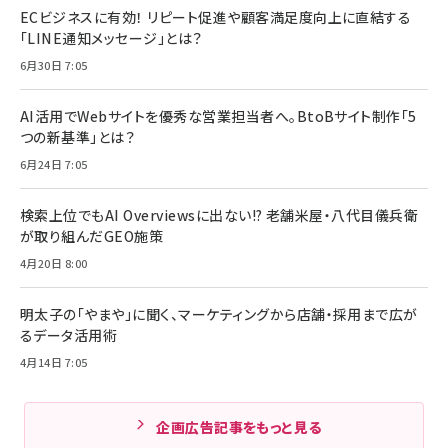
ECビジネスに有効！ リピート促進や顧客満足度向上に直結する
「LINE通知メッセージ」とは？
6月30日 7:05
AI活用でWebサイトを優秀な営業担当者へ。BtoBサイト制作「5
つの新基準」とは？
6月24日 7:05
検索上位でもAI Overviewsに出ない!? 老舗米屋・八代目儀兵衛
が取り組んだGEO施策
4月20日 8:00
明太子の「やまや」に聞く、マーケティングから店舗・採用まで広が
るデータ活用術
4月14日 7:05
企画広告記事をもっと見る