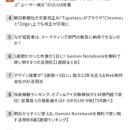
ぶ“ユーザー視点”のUI/UX改善
朝日新聞社の文章校正AI「Typoless」がブラウザ「Chrome」
と「Edge」上でも校正が可能に
なぜ経営者は、マーケティング部門の報告に納得できないの
か？
1週間かかった作業が1日に！ Gemini Notebookを無料で
使い倒す8つの活用術【1週間まとめ】
デザイン提案が「2週間→2日に」 設立22年を迎えるWeb制作
会社のAI活用法
役員報酬ランキング、セブン＆アイ元取締役が134億円超で首
位！ 従業員との格差最大はトヨタの100.9倍【TSR調べ】
明日からすぐに使える、Gemini Notebookを無料で使い倒
す活用術8選【週間ランキング】