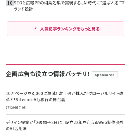
SEOと広報PRの相乗効果で実現する、AI時代に“選ばれる”ブ
ランド設計
人気記事ランキングをもっと見る
企画広告も役立つ情報バッチリ！
Sponsored
10万ページを8,000に激減！ 富士通が挑んだグローバルサイト改
革と「SitecoreAI」移行の舞台裏
7月29日 7:05
デザイン提案が「2週間→2日に」 設立22年を迎えるWeb制作会社
のAI活用法