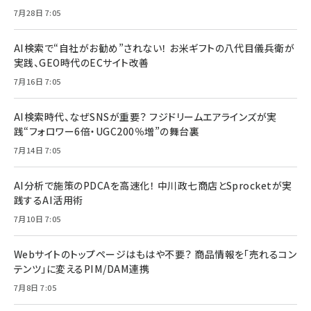
7月28日 7:05
AI検索で“自社がお勧め”されない！ お米ギフトの八代目儀兵衛が
実践、GEO時代のECサイト改善
7月16日 7:05
AI検索時代、なぜSNSが重要？ フジドリームエアラインズが実
践“フォロワー6倍・UGC200％増”の舞台裏
7月14日 7:05
AI分析で施策のPDCAを高速化！ 中川政七商店とSprocketが実
践するAI活用術
7月10日 7:05
Webサイトのトップページはもはや不要？ 商品情報を「売れるコン
テンツ」に変えるPIM/DAM連携
7月8日 7:05