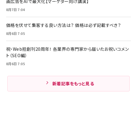
画広告をAIで最大化【マーケター向け講演】
8月7日 7:04
価格を伏せて集客する良い方法は？ 価格は必ず記載すべき？
8月6日 7:05
祝・Web担創刊20周年！ 各業界の専門家から届いたお祝いコメン
ト（SEO編）
8月6日 7:05
新着記事をもっと見る