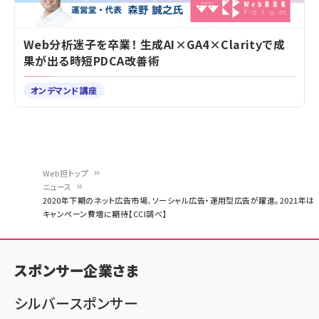
Web分析迷子を卒業！ 生成AI×GA4×Clarityで成
果が出る時短PDCA改善術
オンデマンド講座
Web担トップ
ニュース
パ
2020年下期のネット広告市場、ソーシャル広告・運用型広告が躍進。2021年は
キャンペーン費増に期待【CCI調べ】
ン
く
ず
スポンサー企業さま
シルバースポンサー