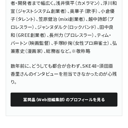
者・開発者まで幅広く。浅井愼平（カメラマン）、浮川和
宣（ジャストシステム創業者）、奥華子（歌手）、小倉優
子（タレント）、笠原健治（mixi創業者）、越中詩郎（プ
ロレスラー）、ジャンヌダルク（ロックバンド）、田中良
和（GREE創業者）、長州力（プロレスラー）、ティム・
バートン（映画監督）、手塚紗掬（女性プロ麻雀士）、弘
兼憲史（漫画家）、総務省など。※敬称略
数年前に、どうしても都合が合わず、SKE48・須田亜
香里さんのインタビューを担当できなかったのが心残
り。
冨岡晶（Web担編集部）
のプロフィールを見る