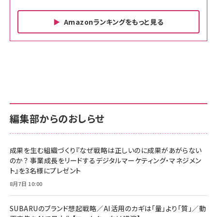
Amazonランキングをもっと見る
Amazon ビジネス・経済関連書籍 の売れ筋ランキン
Amazon 家電＆カメラ の売れ筋ランキング
Amazon パソコン・周辺機器 の売れ筋ランキング
グ
更新日時：2026/06/26 19:00
更新日時：2026/06/26 19:00
更新日時：2026/06/26 19:00
anan(アンアン)2026/07/01号 No.2501[魅せる
KIOXIA(キオクシア) 旧東芝メモリ microSD
KIOXIA(キオクシア) 旧東芝メモリ microSD
カラダ2026／宮舘涼太]
128GB UHS-I Class10 (最大読出速度
128GB UHS-I Class10 (最大読出速度
100MB/s) Nintendo Switch動作確認済 国内
100MB/s) Nintendo Switch動作確認済 国内
￥880
サポート正規品 メーカー保証5年 KLMEA128G
サポート正規品 メーカー保証5年 KLMEA128G
￥2,680
￥2,680
編集部からのおしらせ
anan(アンアン)2026/06/24号 No.2500増刊
スペシャルエディション[王道エンタメの矜持／
NIMASO ガラスフィルム iPhone 17 用 保護フィ
Amazon eギフトカード - Amazonロゴ - クラ
BTS]
ルム 強化ガラス 耐衝撃 高透過率 指紋防止 貼りや
シック
すい ガイド枠付き いPhone17 (6.3インチ) 対応
成果を生む組織づくり『なぜ戦略は正しいのに成果があがらない
￥1,100
￥5,000
2枚セット DSP25F1698
のか？ 事業成長をリードするデジタルマーケティング・マネジメン
￥1,599
ト』を3名様にプレゼント
anan(アンアン)2026/07/08号 No.2502[2026
Anker PowerLine III Flow USB-C & USB-C
年後半、あなたの恋と運命／山田涼介]
【New】Amazon Fire TV Stick HD | 手軽にスト
ケーブル Anker絡まないケーブル 240W 結束バン
8月7日 10:00
リーミングをはじめよう | ストリーミングメディアプ
ド付き USB PD対応 シリコン素材採用 iPhone
￥880
レイヤー
17 / 16 / 15 / Galaxy iPad Pro MacBook
￥1,890
Pro/Air 各種対応 (1.8m ミッドナイトブラック)
SUBARUのブランド想起戦略／AI活用のカギは「量」より「質」／動
￥6,980