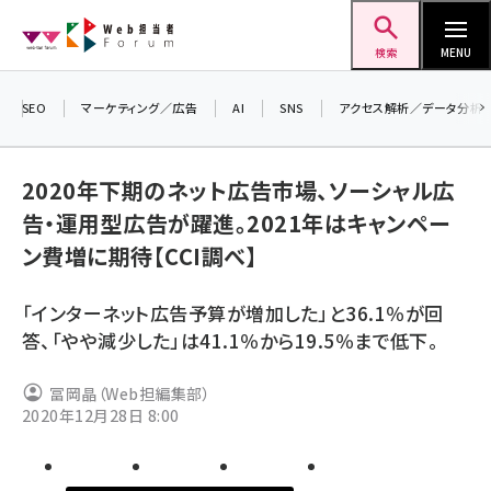
メ
Web担当者Forum
イ
検索
MENU
ン
コ
SEO
マーケティング／広告
AI
SNS
アクセス解析／データ分析
＼ 
ン
生成
テ
2020年下期のネット広告市場、ソーシャル広
るセ
ン
告・運用型広告が躍進。2021年はキャンペー
202
ツ
seo (3538)
ン費増に期待【CCI調べ】
▼申
に
ai (2820)
移
「インターネット広告予算が増加した」と36.1％が回
動
youtube (2444)
答、「やや減少した」は41.1％から19.5％まで低下。
note (2322)
冨岡晶（Web担編集部）
セミナー (2315)
2020年12月28日 8:00
z世代 (1629)
meo (1281)