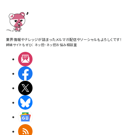
業界情報やナレッジが詰まったメルマガ配信やソーシャルもよろしくです！
姉妹サイトもぜひ：
ネッ担
・
ネッ担お悩み相談室
メルマガ
Facebook
X(エックス)
BlueSky
Googleニュース
RSS