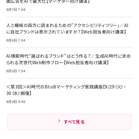
画広告をAIで最大化【マーケター向け講演】
ママ投資家が育休中に１億貯めた株式投資
アサヒ飲料 モンスター エナジー 355ml×24本
￥1,870
8月7日 7:04
Anker Soundcore P31i (Bluetooth 6.1) 【完
￥4,192
全ワイヤレスイヤホン/アクティブノイズキャンセリ
ング/マルチポイント接続 / 最大50時間再生 / PSE
人と機械の両方に読まれるための「アクセシビリティツリー」／AI
組織の成果を最大化する ルールのデザイン
技術基準適合】ブラック
￥5,990
サッポロ 生ビール 黒ラベル 350ml 缶 24本 ビー
に自社ブランドは表示されていますか？【Web担当者向け講演】
￥1,980
ル ケース買い【6/30応募〆切! 黒ラベルビヤセラー
8月6日 7:04
キャンペーン】
Anker PowerLine III Flow USB-C & USB-C
ケーブル Anker絡まないケーブル 240W 結束バン
￥4,857
ド付き USB PD対応 シリコン素材採用 iPhone
AI検索時代“選ばれるブランド”はどう作る？／生成AI時代に求め
Amazonランキングをもっと見る
17 / 16 / 15 / Galaxy iPad Pro MacBook
￥1,890
られる次世代Web制作フロー【Web担当者向け講演】
Pro/Air 各種対応 (1.8m ミッドナイトブラック)
Amazonランキングをもっと見る
8月5日 7:04
Amazonランキングをもっと見る
＜第3回＞AI時代のBtoBマーケティング実践講座【9/29（火）・
30（水）開催】
8月4日 9:00
すべて見る