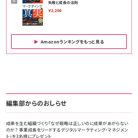
失敗と成長の法則
￥2,200
Amazonランキングをもっと見る
Amazon ビジネス・経済関連書籍 の売れ筋ランキン
Amazon 家電＆カメラ の売れ筋ランキング
Amazon パソコン・周辺機器 の売れ筋ランキング
グ
更新日時：2026/06/26 19:00
更新日時：2026/06/26 19:00
更新日時：2026/06/26 19:00
anan(アンアン)2026/07/01号 No.2501[魅せる
KIOXIA(キオクシア) 旧東芝メモリ microSD
KIOXIA(キオクシア) 旧東芝メモリ microSD
カラダ2026／宮舘涼太]
128GB UHS-I Class10 (最大読出速度
128GB UHS-I Class10 (最大読出速度
100MB/s) Nintendo Switch動作確認済 国内
100MB/s) Nintendo Switch動作確認済 国内
￥880
サポート正規品 メーカー保証5年 KLMEA128G
サポート正規品 メーカー保証5年 KLMEA128G
￥2,680
￥2,680
編集部からのおしらせ
anan(アンアン)2026/06/24号 No.2500増刊
スペシャルエディション[王道エンタメの矜持／
NIMASO ガラスフィルム iPhone 17 用 保護フィ
Amazon eギフトカード - Amazonロゴ - クラ
BTS]
ルム 強化ガラス 耐衝撃 高透過率 指紋防止 貼りや
シック
すい ガイド枠付き いPhone17 (6.3インチ) 対応
成果を生む組織づくり『なぜ戦略は正しいのに成果があがらない
￥1,100
￥5,000
2枚セット DSP25F1698
のか？ 事業成長をリードするデジタルマーケティング・マネジメン
￥1,599
ト』を3名様にプレゼント