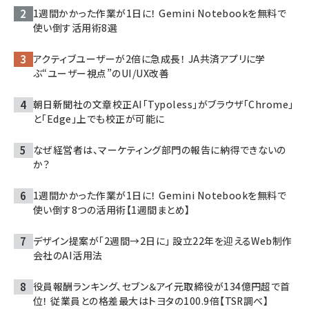
1週間かかった作業が1日に！ Gemini Notebookを無料で
使い倒す活用術8選
アクティブユーザーが2倍に急成長！ JA共済アプリに学
ぶ“ユーザー視点”のUI/UX改善
朝日新聞社の文章校正AI「Typoless」がブラウザ「Chrome」
と「Edge」上でも校正が可能に
なぜ経営者は、マーケティング部門の報告に納得できないの
か？
1週間かかった作業が1日に！ Gemini Notebookを無料で
使い倒す8つの活用術【1週間まとめ】
デザイン提案が「2週間→2日に」 設立22年を迎えるWeb制作
会社のAI活用法
役員報酬ランキング、セブン＆アイ元取締役が134億円超で首
位！ 従業員との格差最大はトヨタの100.9倍【TSR調べ】