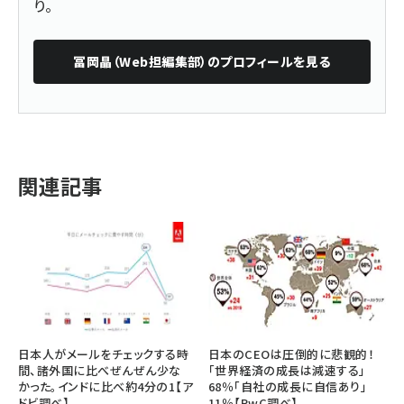
り。
冨岡晶（Web担編集部）
のプロフィールを見る
関連記事
日本人がメールをチェックする時
日本のCEOは圧倒的に悲観的！
間、諸外国に比べぜんぜん少な
「世界経済の成長は減速する」
かった。インドに比べ約4分の1【ア
68％「自社の成長に自信あり」
ドビ調べ】
11％【PwC調べ】