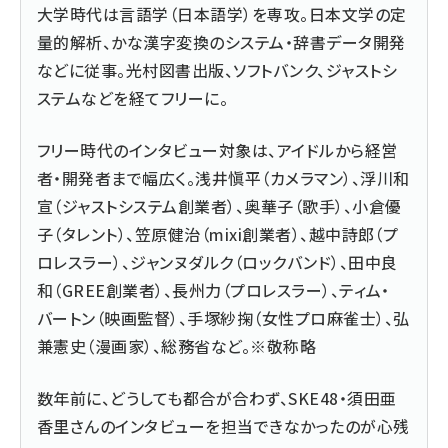
大学時代は言語学（日本語学）を専攻。日本文学の定
量的解析、かな漢字変換のシステム・辞書データ開発
などに従事。光村図書出版、ソフトバンク、ジャストシ
ステムなどを経てフリーに。
フリー時代のインタビュー対象は、アイドルから経営
者・開発者まで幅広く。浅井愼平（カメラマン）、浮川和
宣（ジャストシステム創業者）、奥華子（歌手）、小倉優
子（タレント）、笠原健治（mixi創業者）、越中詩郎（プ
ロレスラー）、ジャンヌダルク（ロックバンド）、田中良
和（GREE創業者）、長州力（プロレスラー）、ティム・
バートン（映画監督）、手塚紗掬（女性プロ麻雀士）、弘
兼憲史（漫画家）、総務省など。※敬称略
数年前に、どうしても都合が合わず、SKE48・須田亜
香里さんのインタビューを担当できなかったのが心残