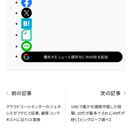
シェアする
ポストする
>ブクマする
noteで書く
LINEで送る
優先するニュース提供元にWeb担を追加
前の記事
次の記事
クラウドコールセンターのジェネ
SNSで誰かを誹謗中傷した経
シスがアドビと協業、顧客コンテ
験、20代が最多でそれに40代が
キストに沿うCX実現
続く【ビッグローブ調べ】