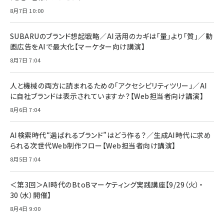
anan(アンアン)2026/07/08号 No.2502[2026
Anker PowerLine III Flow USB-C & USB-C
年後半、あなたの恋と運命／山田涼介]
【New】Amazon Fire TV Stick HD | 手軽にスト
ケーブル Anker絡まないケーブル 240W 結束バン
8月7日 10:00
リーミングをはじめよう | ストリーミングメディアプ
ド付き USB PD対応 シリコン素材採用 iPhone
￥880
レイヤー
17 / 16 / 15 / Galaxy iPad Pro MacBook
￥1,890
Pro/Air 各種対応 (1.8m ミッドナイトブラック)
SUBARUのブランド想起戦略／AI活用のカギは「量」より「質」／動
￥6,980
画広告をAIで最大化【マーケター向け講演】
ママ投資家が育休中に１億貯めた株式投資
アサヒ飲料 モンスター エナジー 355ml×24本
￥1,870
8月7日 7:04
Anker Soundcore P31i (Bluetooth 6.1) 【完
￥4,192
全ワイヤレスイヤホン/アクティブノイズキャンセリ
ング/マルチポイント接続 / 最大50時間再生 / PSE
人と機械の両方に読まれるための「アクセシビリティツリー」／AI
組織の成果を最大化する ルールのデザイン
技術基準適合】ブラック
￥5,990
サッポロ 生ビール 黒ラベル 350ml 缶 24本 ビー
に自社ブランドは表示されていますか？【Web担当者向け講演】
￥1,980
ル ケース買い【6/30応募〆切! 黒ラベルビヤセラー
8月6日 7:04
キャンペーン】
Anker PowerLine III Flow USB-C & USB-C
ケーブル Anker絡まないケーブル 240W 結束バン
￥4,857
ド付き USB PD対応 シリコン素材採用 iPhone
AI検索時代“選ばれるブランド”はどう作る？／生成AI時代に求め
Amazonランキングをもっと見る
17 / 16 / 15 / Galaxy iPad Pro MacBook
￥1,890
られる次世代Web制作フロー【Web担当者向け講演】
Pro/Air 各種対応 (1.8m ミッドナイトブラック)
Amazonランキングをもっと見る
8月5日 7:04
Amazonランキングをもっと見る
＜第3回＞AI時代のBtoBマーケティング実践講座【9/29（火）・
30（水）開催】
8月4日 9:00