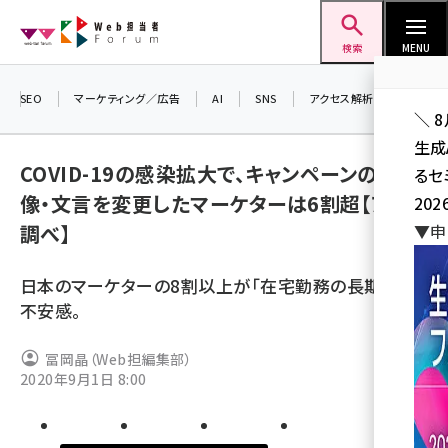
メ
Web担当者Forum
イ
検索
MENU
ン
コ
SEO
マーケティング／広告
AI
SNS
アクセス解析／データ分析
＼ 
ン
生成
テ
COVID-19の感染拡大で、キャンペーンの画
るセ
ン
像・文言を変更したマーケターは6割超【アドビ
202
ツ
seo (3528)
調べ】
▼申
に
ai (2811)
移
日本のマーケターの8割以上が「在宅勤務の長期化」に
動
youtube (2439)
不安感。
note (2315)
冨岡晶（Web担編集部）
セミナー (2308)
2020年9月1日 8:00
z世代 (1623)
meo (1277)