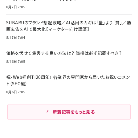
8月7日 7:05
SUBARUのブランド想起戦略／AI活用のカギは「量」より「質」／動
画広告をAIで最大化【マーケター向け講演】
8月7日 7:04
価格を伏せて集客する良い方法は？ 価格は必ず記載すべき？
8月6日 7:05
祝・Web担創刊20周年！ 各業界の専門家から届いたお祝いコメン
ト（SEO編）
8月6日 7:05
新着記事をもっと見る