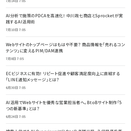
7月14日 7:05
AI分析で施策のPDCAを高速化！ 中川政七商店とSprocketが実
践するAI活用術
7月10日 7:05
Webサイトのトップページはもはや不要？ 商品情報を「売れるコン
テンツ」に変えるPIM/DAM連携
7月8日 7:05
ECビジネスに有効！ リピート促進や顧客満足度向上に直結する
「LINE通知メッセージ」とは？
6月30日 7:05
AI活用でWebサイトを優秀な営業担当者へ。BtoBサイト制作「5
つの新基準」とは？
6月24日 7:05