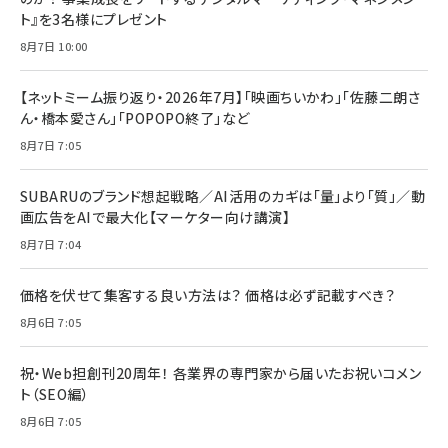
ト』を3名様にプレゼント
8月7日 10:00
【ネットミーム振り返り・2026年7月】「映画ちいかわ」「佐藤二朗さ
ん・橋本愛さん」「POPOPO終了」など
8月7日 7:05
SUBARUのブランド想起戦略／AI活用のカギは「量」より「質」／動
画広告をAIで最大化【マーケター向け講演】
8月7日 7:04
価格を伏せて集客する良い方法は？ 価格は必ず記載すべき？
8月6日 7:05
祝・Web担創刊20周年！ 各業界の専門家から届いたお祝いコメン
ト（SEO編）
8月6日 7:05