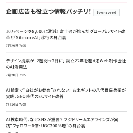
企画広告も役立つ情報バッチリ！
Sponsored
10万ページを8,000に激減！ 富士通が挑んだグローバルサイト改
革と「SitecoreAI」移行の舞台裏
7月29日 7:05
デザイン提案が「2週間→2日に」 設立22年を迎えるWeb制作会社
のAI活用法
7月28日 7:05
AI検索で“自社がお勧め”されない！ お米ギフトの八代目儀兵衛が
実践、GEO時代のECサイト改善
7月16日 7:05
AI検索時代、なぜSNSが重要？ フジドリームエアラインズが実
践“フォロワー6倍・UGC200％増”の舞台裏