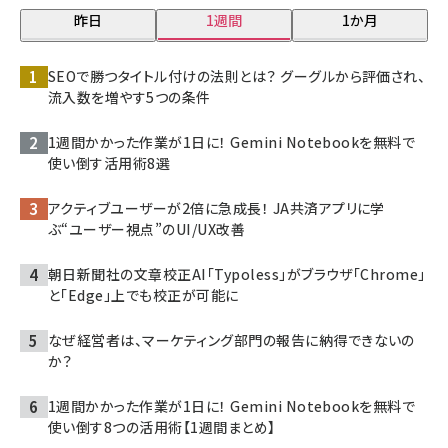
昨日
1週間
1か月
SEOで勝つタイトル付けの法則とは？ グーグルから評価され、
流入数を増やす5つの条件
1週間かかった作業が1日に！ Gemini Notebookを無料で
使い倒す活用術8選
アクティブユーザーが2倍に急成長！ JA共済アプリに学
ぶ“ユーザー視点”のUI/UX改善
朝日新聞社の文章校正AI「Typoless」がブラウザ「Chrome」
と「Edge」上でも校正が可能に
なぜ経営者は、マーケティング部門の報告に納得できないの
か？
1週間かかった作業が1日に！ Gemini Notebookを無料で
使い倒す8つの活用術【1週間まとめ】