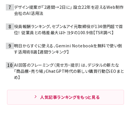
デザイン提案が「2週間→2日に」 設立22年を迎えるWeb制作
会社のAI活用法
役員報酬ランキング、セブン＆アイ元取締役が134億円超で首
位！ 従業員との格差最大はトヨタの100.9倍【TSR調べ】
明日からすぐに使える、Gemini Notebookを無料で使い倒
す活用術8選【週間ランキング】
AI回答のフレーミング（見せ方・提示）は、デジタルの新たな
「商品棚・売り場」――ChatGPT時代の新しい購買行動【SEOまと
め】
人気記事ランキングをもっと見る