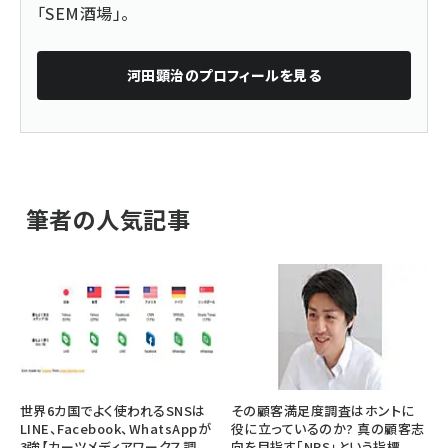
「
SEM酒場
」。
河田顕治
のプロフィールを見る
筆者の人気記事
世界6カ国でよく使われるSNSは
その顧客満足度調査はホントに
LINE、Facebook、WhatsAppが
役に立っているのか? 真の顧客志
3強【カーツメディアワークス調
向を目指す「NPS」という指標