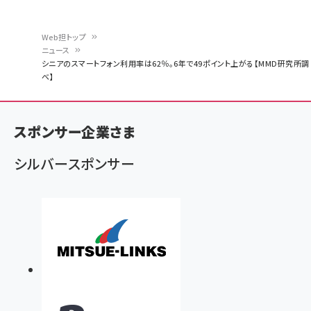
Web担トップ
ニュース
パ
シニアのスマートフォン利用率は62％。6年で49ポイント上がる【MMD研究所調
べ】
ン
く
ず
スポンサー企業さま
シルバースポンサー