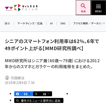
メ
Web担当者Forum
イ
検索
MENU
ン
コ
SEO
マーケティング／広告
AI
SNS
アクセス解析／データ分析
＼ 
ン
生成
テ
るセミ
シニアのスマートフォン利用率は62％。6年で
ン
202
49ポイント上がる【MMD研究所調べ】
ツ
seo (3528)
▼申
に
MMD研究所はシニア層（60歳～79歳）における2012
ai (2811)
移
年からのスマホとガラケーの利用推移をまとめた。
動
youtube (2439)
河田顕治
note (2315)
2019年2月4日 7:30
セミナー (2308)
52
21
z世代 (1623)
優先するニュース提供元に追加
meo (1277)