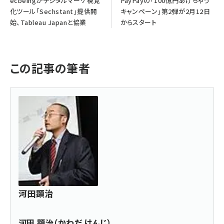
ecbeingがデジタルマーケ視覚
PayPayの「100億円あげちゃう
化ツール「Sechstant」提供開
キャンペーン」第2弾が2月12日
始、Tableau Japanと協業
からスタート
この記事の筆者
河田顕治
河田 顕治（かわだ けんじ）