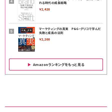
れる時代の成長戦略
￥2,420
マーケティングの真実 P&G・グリコで学んだ
失敗と成長の法則
￥2,200
Amazonランキングをもっと見る
Amazon ビジネス・経済関連書籍 の売れ筋ランキン
Amazon 家電＆カメラ の売れ筋ランキング
Amazon パソコン・周辺機器 の売れ筋ランキング
グ
更新日時：2026/06/26 19:00
更新日時：2026/06/26 19:00
更新日時：2026/06/26 19:00
anan(アンアン)2026/07/01号 No.2501[魅せる
KIOXIA(キオクシア) 旧東芝メモリ microSD
KIOXIA(キオクシア) 旧東芝メモリ microSD
カラダ2026／宮舘涼太]
128GB UHS-I Class10 (最大読出速度
128GB UHS-I Class10 (最大読出速度
100MB/s) Nintendo Switch動作確認済 国内
100MB/s) Nintendo Switch動作確認済 国内
￥880
サポート正規品 メーカー保証5年 KLMEA128G
サポート正規品 メーカー保証5年 KLMEA128G
￥2,680
￥2,680