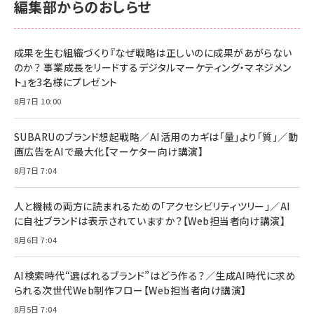
編集部からのおしらせ
anan(アンアン)2026/06/24号 No.2500増刊
スペシャルエディション[王道エンタメの矜持／
NIMASO ガラスフィルム iPhone 17 用 保護フィ
Amazon eギフトカード - Amazonロゴ - クラ
BTS]
ルム 強化ガラス 耐衝撃 高透過率 指紋防止 貼りや
シック
すい ガイド枠付き いPhone17 (6.3インチ) 対応
成果を生む組織づくり『なぜ戦略は正しいのに成果があがらない
￥1,100
￥5,000
2枚セット DSP25F1698
のか？ 事業成長をリードするデジタルマーケティング・マネジメン
￥1,599
ト』を3名様にプレゼント
anan(アンアン)2026/07/08号 No.2502[2026
Anker PowerLine III Flow USB-C & USB-C
年後半、あなたの恋と運命／山田涼介]
【New】Amazon Fire TV Stick HD | 手軽にスト
ケーブル Anker絡まないケーブル 240W 結束バン
8月7日 10:00
リーミングをはじめよう | ストリーミングメディアプ
ド付き USB PD対応 シリコン素材採用 iPhone
￥880
レイヤー
17 / 16 / 15 / Galaxy iPad Pro MacBook
￥1,890
Pro/Air 各種対応 (1.8m ミッドナイトブラック)
SUBARUのブランド想起戦略／AI活用のカギは「量」より「質」／動
￥6,980
画広告をAIで最大化【マーケター向け講演】
ママ投資家が育休中に１億貯めた株式投資
アサヒ飲料 モンスター エナジー 355ml×24本
￥1,870
8月7日 7:04
Anker Soundcore P31i (Bluetooth 6.1) 【完
￥4,192
全ワイヤレスイヤホン/アクティブノイズキャンセリ
ング/マルチポイント接続 / 最大50時間再生 / PSE
人と機械の両方に読まれるための「アクセシビリティツリー」／AI
組織の成果を最大化する ルールのデザイン
技術基準適合】ブラック
￥5,990
サッポロ 生ビール 黒ラベル 350ml 缶 24本 ビー
に自社ブランドは表示されていますか？【Web担当者向け講演】
￥1,980
ル ケース買い【6/30応募〆切! 黒ラベルビヤセラー
8月6日 7:04
キャンペーン】
Anker PowerLine III Flow USB-C & USB-C
ケーブル Anker絡まないケーブル 240W 結束バン
￥4,857
ド付き USB PD対応 シリコン素材採用 iPhone
AI検索時代“選ばれるブランド”はどう作る？／生成AI時代に求め
Amazonランキングをもっと見る
17 / 16 / 15 / Galaxy iPad Pro MacBook
￥1,890
られる次世代Web制作フロー【Web担当者向け講演】
Pro/Air 各種対応 (1.8m ミッドナイトブラック)
Amazonランキングをもっと見る
8月5日 7:04