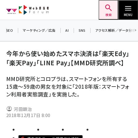
メ
Web担当者Forum
イ
検索
MENU
ン
コ
SEO
マーケティング／広告
AI
SNS
アクセス解析／データ分析
＼ 
ン
7月
テ
今年から使い始めたスマホ決済は「楽天Edy」
差し
ン
「楽天Pay」「LINE Pay」【MMD研究所調べ】
▼ア
ツ
seo (3519)
に
MMD研究所とコロプラは、スマートフォンを所有する
ai (2801)
移
15歳～59歳の男女を対象に「2018年版：スマートフォ
動
youtube (2425)
ン利用者実態調査」を実施した。
note (2310)
河田顕治
セミナー (2301)
2018年12月17日 8:00
z世代 (1620)
meo (1274)