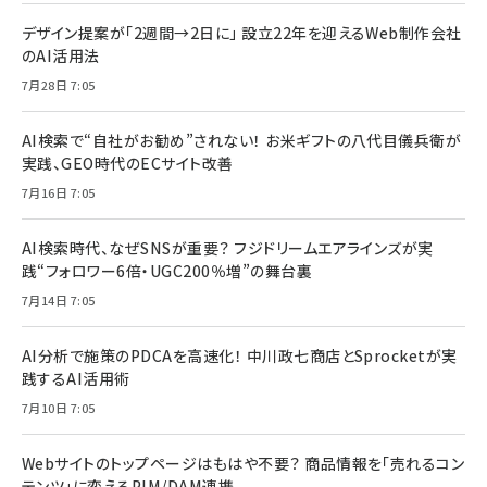
デザイン提案が「2週間→2日に」 設立22年を迎えるWeb制作会社
のAI活用法
7月28日 7:05
AI検索で“自社がお勧め”されない！ お米ギフトの八代目儀兵衛が
実践、GEO時代のECサイト改善
7月16日 7:05
AI検索時代、なぜSNSが重要？ フジドリームエアラインズが実
践“フォロワー6倍・UGC200％増”の舞台裏
7月14日 7:05
AI分析で施策のPDCAを高速化！ 中川政七商店とSprocketが実
践するAI活用術
7月10日 7:05
Webサイトのトップページはもはや不要？ 商品情報を「売れるコン
テンツ」に変えるPIM/DAM連携