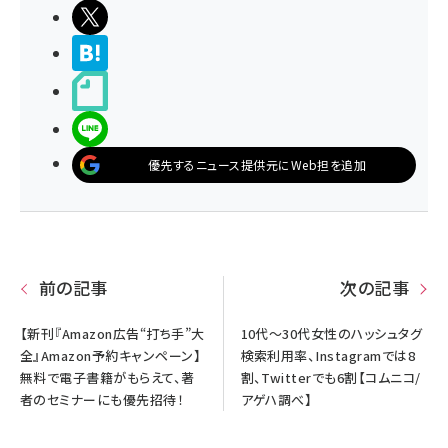
ポストする
>ブクマする
noteで書く
LINEで送る
優先するニュース提供元にWeb担を追加
前の記事
次の記事
【新刊『Amazon広告“打ち手”大
10代〜30代女性のハッシュタグ
全』Amazon予約キャンペーン】
検索利用率、Instagramでは8
無料で電子書籍がもらえて、著
割、Twitterでも6割【コムニコ/
者のセミナーにも優先招待！
アゲハ調べ】