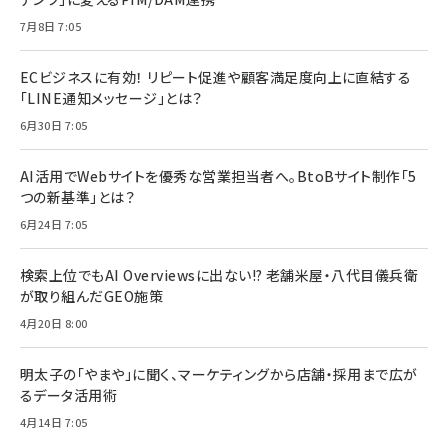
7月8日 7:05
ECビジネスに有効！ リピート促進や顧客満足度向上に直結する
「LINE通知メッセージ」とは？
6月30日 7:05
AI活用でWebサイトを優秀な営業担当者へ。BtoBサイト制作「5
つの新基準」とは？
6月24日 7:05
検索上位でもAI Overviewsに出ない!? 老舗米屋・八代目儀兵衛
が取り組んだGEO施策
4月20日 8:00
明太子の「やまや」に聞く、マーケティングから店舗・採用まで広が
るデータ活用術
4月14日 7:05