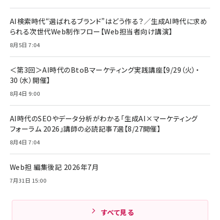
年後半、あなたの恋と運命／山田涼介]
【New】Amazon Fire TV Stick HD | 手軽にスト
ケーブル Anker絡まないケーブル 240W 結束バン
リーミングをはじめよう | ストリーミングメディアプ
ド付き USB PD対応 シリコン素材採用 iPhone
￥880
AI検索時代“選ばれるブランド”はどう作る？／生成AI時代に求め
レイヤー
17 / 16 / 15 / Galaxy iPad Pro MacBook
￥1,890
Pro/Air 各種対応 (1.8m ミッドナイトブラック)
られる次世代Web制作フロー【Web担当者向け講演】
￥6,980
ママ投資家が育休中に１億貯めた株式投資
8月5日 7:04
アサヒ飲料 モンスター エナジー 355ml×24本
￥1,870
Anker Soundcore P31i (Bluetooth 6.1) 【完
￥4,192
全ワイヤレスイヤホン/アクティブノイズキャンセリ
＜第3回＞AI時代のBtoBマーケティング実践講座【9/29（火）・
ング/マルチポイント接続 / 最大50時間再生 / PSE
30（水）開催】
組織の成果を最大化する ルールのデザイン
技術基準適合】ブラック
￥5,990
サッポロ 生ビール 黒ラベル 350ml 缶 24本 ビー
8月4日 9:00
￥1,980
ル ケース買い【6/30応募〆切! 黒ラベルビヤセラー
キャンペーン】
Anker PowerLine III Flow USB-C & USB-C
ケーブル Anker絡まないケーブル 240W 結束バン
￥4,857
AI時代のSEOやデータ分析がわかる「生成AI×マーケティング
ド付き USB PD対応 シリコン素材採用 iPhone
フォーラム 2026」講師の必読記事7選【8/27開催】
Amazonランキングをもっと見る
17 / 16 / 15 / Galaxy iPad Pro MacBook
￥1,890
Pro/Air 各種対応 (1.8m ミッドナイトブラック)
8月4日 7:04
Amazonランキングをもっと見る
Web担 編集後記 2026年7月
Amazonランキングをもっと見る
7月31日 15:00
すべて見る