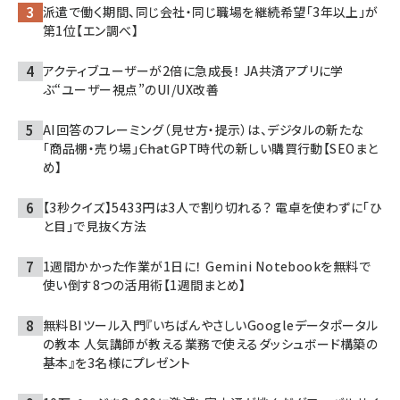
派遣で働く期間、同じ会社・同じ職場を継続希望「3年以上」が
第1位【エン調べ】
アクティブユーザーが2倍に急成長！ JA共済アプリに学
ぶ“ユーザー視点”のUI/UX改善
AI回答のフレーミング（見せ方・提示）は、デジタルの新たな
「商品棚・売り場」――ChatGPT時代の新しい購買行動【SEOまと
め】
【3秒クイズ】5433円は3人で割り切れる？ 電卓を使わずに「ひ
と目」で見抜く方法
1週間かかった作業が1日に！ Gemini Notebookを無料で
使い倒す8つの活用術【1週間まとめ】
無料BIツール入門『いちばんやさしいGoogleデータポータル
の教本 人気講師が教える業務で使えるダッシュボード構築の
基本』を3名様にプレゼント