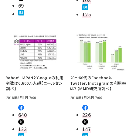
69
125
Yahoo! JAPANとGoogleの利用
20～60代のFacebook、
者数は6,600万人超【ニールセン
Twitter、Instagramの利用率
調べ】
は？【MMD研究所調べ】
2018年8月1日 7:00
2018年1月23日 7:00
640
226
123
147