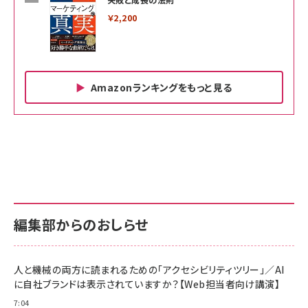
￥2,200
Amazonランキングをもっと見る
Amazon ビジネス・経済関連書籍 の売れ筋ランキン
Amazon 家電＆カメラ の売れ筋ランキング
Amazon パソコン・周辺機器 の売れ筋ランキング
グ
更新日時：2026/06/26 19:00
更新日時：2026/06/26 19:00
更新日時：2026/06/26 19:00
anan(アンアン)2026/07/01号 No.2501[魅せる
KIOXIA(キオクシア) 旧東芝メモリ microSD
KIOXIA(キオクシア) 旧東芝メモリ microSD
カラダ2026／宮舘涼太]
128GB UHS-I Class10 (最大読出速度
128GB UHS-I Class10 (最大読出速度
100MB/s) Nintendo Switch動作確認済 国内
100MB/s) Nintendo Switch動作確認済 国内
￥880
サポート正規品 メーカー保証5年 KLMEA128G
サポート正規品 メーカー保証5年 KLMEA128G
￥2,680
￥2,680
編集部からのおしらせ
anan(アンアン)2026/06/24号 No.2500増刊
スペシャルエディション[王道エンタメの矜持／
NIMASO ガラスフィルム iPhone 17 用 保護フィ
Amazon eギフトカード - Amazonロゴ - クラ
BTS]
ルム 強化ガラス 耐衝撃 高透過率 指紋防止 貼りや
シック
すい ガイド枠付き いPhone17 (6.3インチ) 対応
人と機械の両方に読まれるための「アクセシビリティツリー」／AI
￥1,100
￥5,000
2枚セット DSP25F1698
に自社ブランドは表示されていますか？【Web担当者向け講演】
￥1,599
7:04
anan(アンアン)2026/07/08号 No.2502[2026
Anker PowerLine III Flow USB-C & USB-C