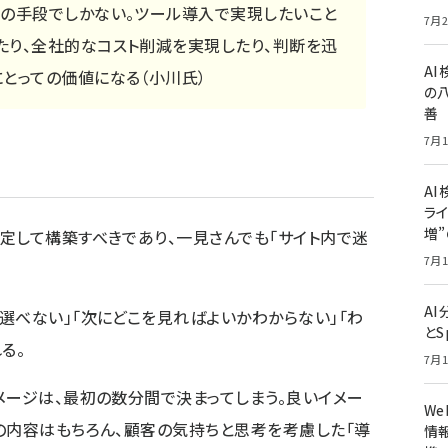
成の手段でしかない。ツール導入で実現したいこと
7月2
たり、全社的なコスト削減を実現したり、判断を迅
A
とっての価値になる（小川氏）
の
善
7月1
AI
ライ
増
定して構築すべきであり、一見さんでも「サイト内で迷
7月1
A
選べない」「次にどこを見ればよいかわからない」「わ
とS
る。
7月1
メージは、最初の数分間で決まってしまう。良いイメー
W
の内容はもちろん、顧客の気持ちと思考を考慮した「導
情報