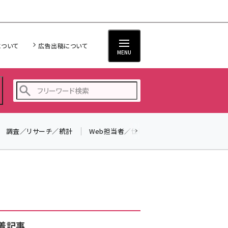
について
広告出稿について
MENU
調査／リサーチ／統計
Web担当者／仕事
法律／標準規格
seo (3524)
ai (2804)
youtube (2431)
note (2312)
セミナー (2306)
着記事