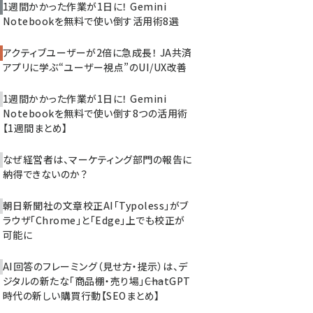
1週間かかった作業が1日に！ Gemini
Notebookを無料で使い倒す活用術8選
アクティブユーザーが2倍に急成長！ JA共済
アプリに学ぶ“ユーザー視点”のUI/UX改善
1週間かかった作業が1日に！ Gemini
Notebookを無料で使い倒す8つの活用術
【1週間まとめ】
なぜ経営者は、マーケティング部門の報告に
納得できないのか？
朝日新聞社の文章校正AI「Typoless」がブ
ラウザ「Chrome」と「Edge」上でも校正が
可能に
AI回答のフレーミング（見せ方・提示）は、デ
ジタルの新たな「商品棚・売り場」――ChatGPT
時代の新しい購買行動【SEOまとめ】