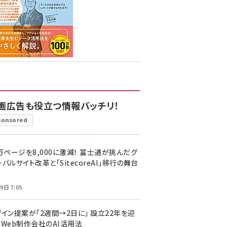
画広告も役立つ情報バッチリ！
ponsored
万ページを8,000に激減！ 富士通が挑んだグ
バルサイト改革と「SitecoreAI」移行の舞台
9日 7:05
ザイン提案が「2週間→2日に」 設立22年を迎
るWeb制作会社のAI活用法