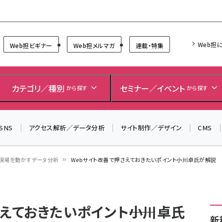
Forum
Web担
Web担ビギナー
Web担メルマガ
連載・特集
＼ 8月27日開催、申し込み受付中！ ／
生成AIをマーケティング等に活用するための考え方を学べ
カテゴリ／種別
セミナー／イベント
から探す
から探す
るセミナーイベント「生成AI × マーケティング フォーラム
2026」開催！
SNS
アクセス解析／データ分析
サイト制作／デザイン
CMS
▼申し込みはこちらから▼
現場を動かすデータ分析
Webサイト改善で押さえておきたいポイント――小川卓氏が解説
えておきたいポイント――小川卓氏
新