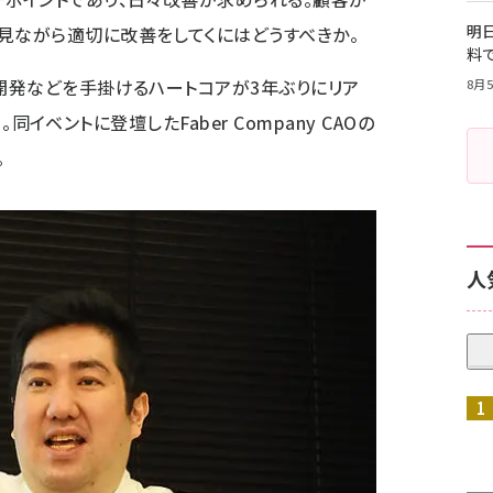
明日
見ながら適切に改善をしてくにはどうすべきか。
料
の開発などを手掛ける
ハートコア
が3年ぶりにリア
8月5
」。同イベントに登壇した
Faber Company
CAOの
。
人