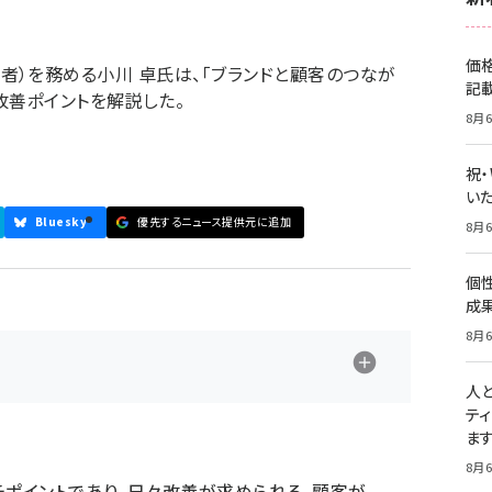
価
析責任者）を務める小川 卓氏は、「ブランドと顧客のつなが
記
改善ポイントを解説した。
8月6
祝
いた
Bluesky
優先するニュース提供元に追加
8月6
個
成
8月6
人
テ
ま
8月6
チポイントであり、日々改善が求められる。顧客が