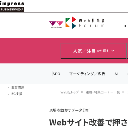
メ
イ
Web担当者
Web担当者
ン
EC担当者
コ
製品導入
ン
企業IT
ソフト開発
テ
人気／注目
から探す
IoT・AI
ン
DCクラウド
研究・調査
ツ
SEO
マーケティング／広告
AI
エネルギー
に
ドローン
移
教育講座
Web担トップ
連載・特集コーナー一覧
EC支援
動
パ
現場を動かすデータ分析
ン
Webサイト改善で押さ
く