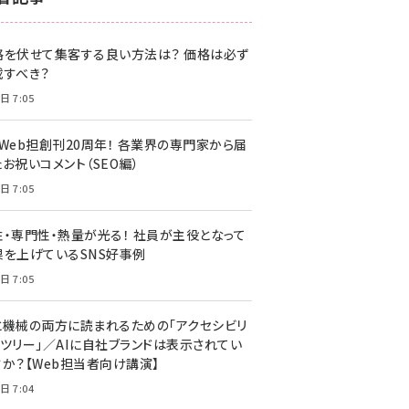
z世代 (1622)
格を伏せて集客する良い方法は？ 価格は必ず
meo (1275)
載すべき？
llmo (1163)
日 7:05
・Web担創刊20周年！ 各業界の専門家から届
お祝いコメント（SEO編）
日 7:05
性・専門性・熱量が光る！ 社員が主役となって
果を上げているSNS好事例
日 7:05
と機械の両方に読まれるための「アクセシビリ
ィツリー」／AIに自社ブランドは表示されてい
すか？【Web担当者向け講演】
日 7:04