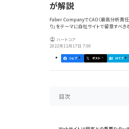
が解説
ず
Faber CompanyでCAO（最高分
り」をテーマに自社サイトで留意すべき
ハートコア
2022年11月17日 7:00
シェア
ポスト
はてブ
目次
Webサイトは顧客との重要なタッ