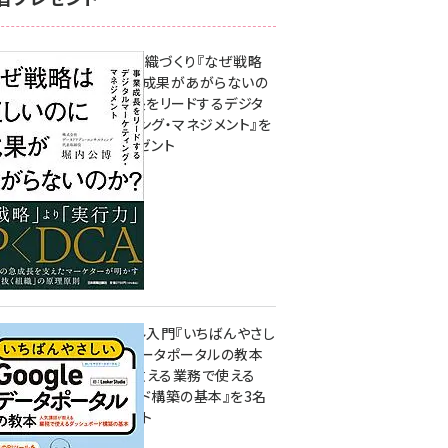
成果を生む組織づくり『なぜ戦略
は正しいのに成果があがらないの
か？ 事業成長をリードするデジタ
ルマーケティング・マネジメント』を
3名様にプレゼント
10:00
無料BIツール入門『いちばんやさし
いGoogleデータポータルの教本
人気講師が教える業務で使える
ダッシュボード構築の基本』を3名
様にプレゼント
7月31日 10:00