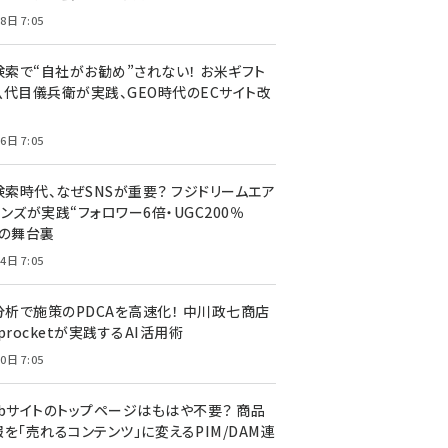
8日 7:05
I検索で“自社がお勧め”されない！ お米ギフト
八代目儀兵衛が実践、GEO時代のECサイト改
6日 7:05
検索時代、なぜSNSが重要？ フジドリームエア
ンズが実践“フォロワー6倍・UGC200％
”の舞台裏
4日 7:05
I分析で施策のPDCAを高速化！ 中川政七商店
procketが実践するAI活用術
0日 7:05
ebサイトのトップページはもはや不要？ 商品
を「売れるコンテンツ」に変えるPIM/DAM連