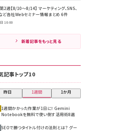
第2週【8/10～8/14】 マーケティング、SNS、
Cなど各社Webセミナー情報まとめ 6件
日 10:00
新着記事をもっと見る
気記事トップ10
昨日
1週間
1か月
1週間かかった作業が1日に！ Gemini
Notebookを無料で使い倒す活用術8選
SEOで勝つタイトル付けの法則とは？ グー