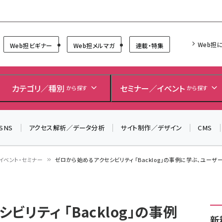
Forum
Web担
Web担ビギナー
Web担メルマガ
連載・特集
＼ 読者アンケートにご協力ください ／
7月24日で創刊20周年。ご回答者には抽選でプレゼントを
カテゴリ／種別
セミナー／イベント
から探す
から探す
差し上げます！
▼アンケートページはこちらから▼
SNS
アクセス解析／データ分析
サイト制作／デザイン
CMS
イベント・セミナー
ゼロから始めるアクセシビリティ 「Backlog」の事例に学ぶ、ユー
リティ 「Backlog」の事例
新