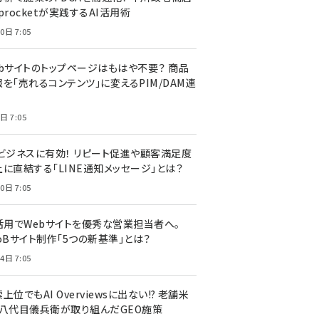
procketが実践するAI活用術
0日 7:05
ebサイトのトップページはもはや不要？ 商品
を「売れるコンテンツ」に変えるPIM/DAM連
日 7:05
Cビジネスに有効！ リピート促進や顧客満足度
上に直結する「LINE通知メッセージ」とは？
0日 7:05
I活用でWebサイトを優秀な営業担当者へ。
oBサイト制作「5つの新基準」とは？
4日 7:05
上位でもAI Overviewsに出ない!? 老舗米
・八代目儀兵衛が取り組んだGEO施策