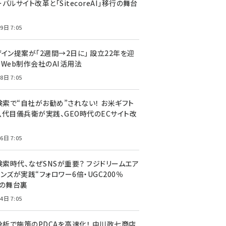
バルサイト改革と「SitecoreAI」移行の舞台
9日 7:05
ザイン提案が「2週間→2日に」 設立22年を迎
るWeb制作会社のAI活用法
8日 7:05
I検索で“自社がお勧め”されない！ お米ギフト
八代目儀兵衛が実践、GEO時代のECサイト改
6日 7:05
検索時代、なぜSNSが重要？ フジドリームエア
ンズが実践“フォロワー6倍・UGC200％
”の舞台裏
4日 7:05
I分析で施策のPDCAを高速化！ 中川政七商店