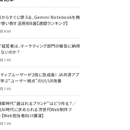
z世代 (1617)
からすぐに使える、Gemini Notebookを無
meo (1274)
で使い倒す活用術8選【週間ランキング】
llmo (1155)
日 8:00
ぜ経営者は、マーケティング部門の報告に納得
きないのか？
日 7:05
クティブユーザーが2倍に急成長！ JA共済アプ
学ぶ“ユーザー視点”のUI/UX改善
日 7:05
I検索時代“選ばれるブランド”はどう作る？／
成AI時代に求められる次世代Web制作フ
ー【Web担当者向け講演】
日 7:04