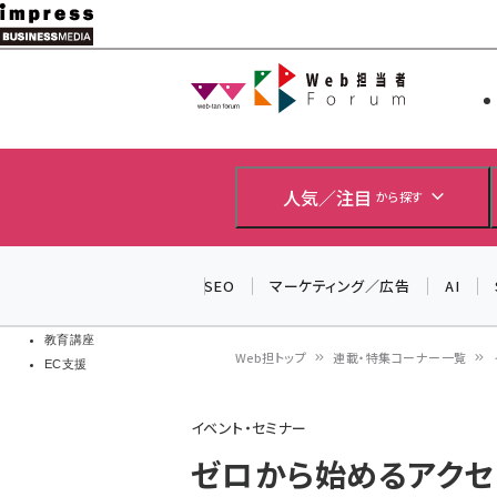
メ
イ
Web担当者
Web担当者
ン
EC担当者
コ
製品導入
ン
企業IT
ソフト開発
テ
人気／注目
から探す
IoT・AI
ン
DCクラウド
研究・調査
ツ
SEO
マーケティング／広告
AI
エネルギー
に
ドローン
移
教育講座
Web担トップ
連載・特集コーナー一覧
EC支援
動
パ
イベント・セミナー
ン
ゼロから始めるアクセシビ
く