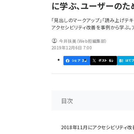
に学ぶ、ユーザーのた
ず
「見出しのマークアップ」「読み上げテ
アクセシビリティ改善を事例から学ぶ。
今井扶美（Web担編集部）
2019年12月6日 7:00
38
69
シェア
ポスト
はて
目次
2018年11月にアクセシビリティ