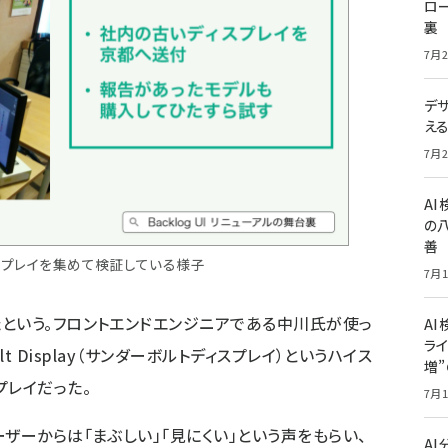
ロー
裏
7月2
デ
え
7月2
A
の
善
スプレイを集めて検証している様子
7月1
という。フロントエンドエンジニアである中川氏が使っ
AI
ライ
bolt Display（サンダーボルトディスプレイ）というハイス
増
プレイだった。
7月1
ザーからは「まぶしい」「見にくい」という声をもらい、
A