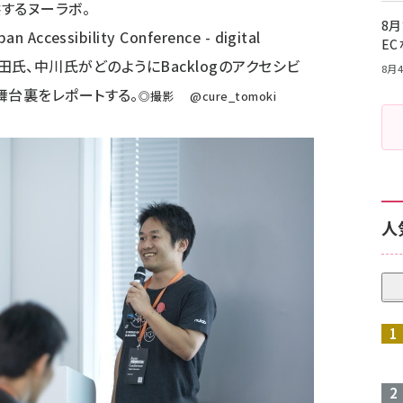
するヌーラボ。
8月
pan Accessibility Conference - digital
E
田氏、中川氏がどのようにBacklogのアクセシビ
8月4
舞台裏をレポートする。
◎撮影
@cure_tomoki
人