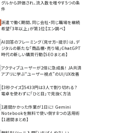
グルから評価され、流入数を増やす5つの条
件
派遣で働く期間、同じ会社・同じ職場を継続
希望「3年以上」が第1位【エン調べ】
AI回答のフレーミング（見せ方・提示）は、デ
ジタルの新たな「商品棚・売り場」――ChatGPT
時代の新しい購買行動【SEOまとめ】
アクティブユーザーが2倍に急成長！ JA共済
アプリに学ぶ“ユーザー視点”のUI/UX改善
【3秒クイズ】5433円は3人で割り切れる？
電卓を使わずに「ひと目」で見抜く方法
1週間かかった作業が1日に！ Gemini
Notebookを無料で使い倒す8つの活用術
【1週間まとめ】
無料BIツール入門『いちばんやさしい