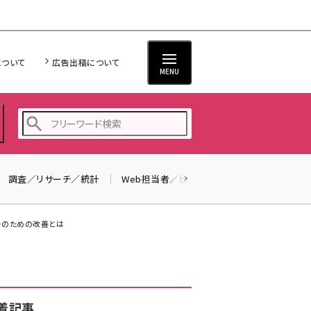
について
広告出稿について
MENU
調査／リサーチ／統計
Web担当者／仕事
法律／標準規格
seo (3516)
ai (2799)
ザーのための改善とは
youtube (2420)
note (2308)
セミナー (2296)
着記事