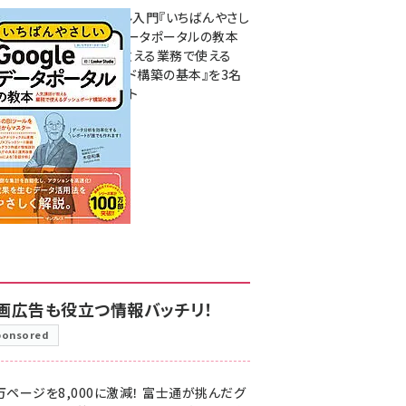
無料BIツール入門『いちばんやさし
いGoogleデータポータルの教本
人気講師が教える業務で使える
ダッシュボード構築の基本』を3名
様にプレゼント
7月31日 10:00
画広告も役立つ情報バッチリ！
ponsored
万ページを8,000に激減！ 富士通が挑んだグ