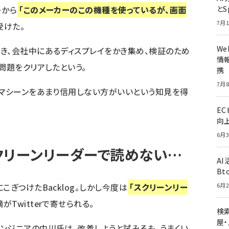
ーから
「このメーカーのこの機種を使っているが、画面
とS
7月1
受けた。
W
き、会社中にあるディスプレイをかき集め、検証のため
情報
問題をクリアしたという。
携
7月8
のマシーンをあまり信用しない方がいいという知見を得
E
向
6月3
クリーンリーダーで読めない…
A
Bt
こぎつけたBacklog。しかし今度は
「スクリーンリー
6月2
Twitterで寄せられる。
検索
屋
ンジニアの中川氏は、改善しようと試みるも、うまくい