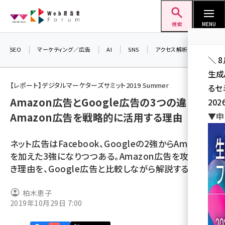
メ
Web担当者Forum
イ
検索
MENU
ン
コ
SEO
マーケティング／広告
AI
SNS
アクセス解析／データ分析
＼ 
ン
生成
テ
【レポート】デジタルマーケターズサミット2019 Summer
るセ
ン
Amazon広告とGoogle広告の3つの違いは？
202
ツ
seo (3526)
Amazon広告を戦略的に活用する理由
▼申
に
ai (2807)
移
ネット広告はFacebook、Googleの2強からAmazon
動
youtube (2434)
を加えた3強になりつつある。Amazon広告を攻めるべ
き理由を、Google広告と比較しながら解説する。
note (2312)
セミナー (2307)
柏木恵子
2019年10月29日 7:00
z世代 (1622)
meo (1275)