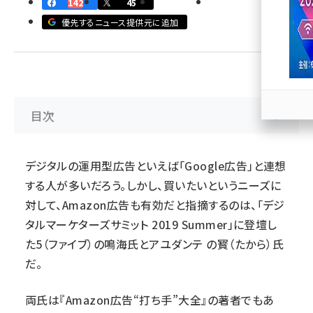
142
45
優先するニュース提供元に追加
llmo (1163)
目次
デジタルの運用型広告といえば「Google広告」と連想
する人が多いだろう。しかし、買いたいというニーズに
対して、Amazon広告も有効だと指摘するのは、「
デジ
タルマーケターズサミット 2019 Summer
」に登壇し
た
5（ファイブ）
の鳴海氏と
アユダンテ
の寳（たから）氏
だ。
両氏は『
Amazon広告“打ち手”大全
』の著者でもあ