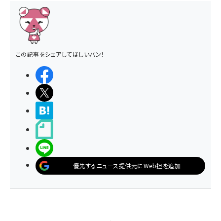
この記事をシェアしてほしいパン！
シェアする
ポストする
>ブクマする
noteで書く
LINEで送る
優先するニュース提供元にWeb担を追加