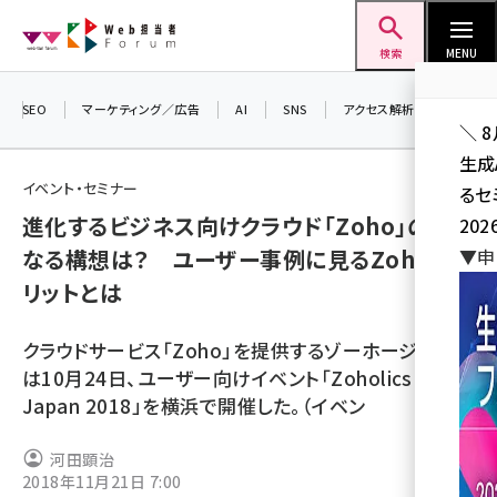
メ
Web担当者Forum
イ
検索
MENU
ン
コ
SEO
マーケティング／広告
AI
SNS
アクセス解析／データ分析
＼ 
ン
生成
テ
イベント・セミナー
るセ
ン
進化するビジネス向けクラウド「Zoho」の次
202
ツ
seo (3538)
なる構想は？ ユーザー事例に見るZohoのメ
▼申
に
リットとは
ai (2820)
移
動
youtube (2444)
クラウドサービス「Zoho」を提供するゾーホージャパン
note (2322)
は10月24日、ユーザー向けイベント「Zoholics
Japan 2018」を横浜で開催した。（イベン
セミナー (2315)
z世代 (1629)
河田顕治
2018年11月21日 7:00
meo (1281)