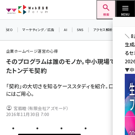
メ
Web担当者Forum
イ
検索
MENU
ン
コ
SEO
マーケティング／広告
AI
SNS
アクセス解析／データ分析
＼ 
ン
生成
テ
企業ホームページ運営の心得
るセ
ン
そのプログラムは誰のモノか。中小現場で起き
202
ツ
seo (3541)
たトンデモ契約
▼申
に
ai (2827)
移
「契約」の大切さを知るケーススタディを紹介。口約束
動
youtube (2449)
にはご用心。
note (2323)
宮脇睦（有限会社アズモード）
セミナー (2318)
2016年11月30日 7:00
z世代 (1632)
meo (1282)