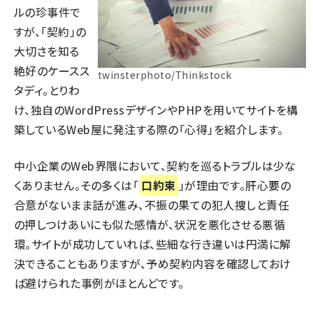
ルの珍事件で
すが、「契約」の
大切さを知る
絶好のケースス
twinsterphoto/Thinkstock
タディ。とりわ
け、独自のWordPressデザインやPHPを用いてサイトを構
築しているWeb屋に発注する際の「心得」を紹介します。
中小企業のWeb界隈において、契約を巡るトラブルは少な
くありません。その多くは「
口約束
」が理由です。肝心要の
合意がないまま話が進み、不振の果ての犯人捜しと責任
の押しつけあいにも似た感情が、状況を悪化させる悪循
環。サイトが成功していれば、些細な行き違いは円満に解
決できることもありますが、予め契約内容を確認しておけ
ば避けられた事例がほとんどです。