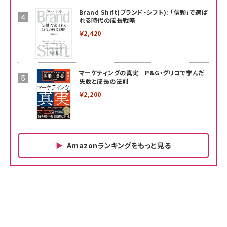
Brand Shift(ブランド・シフト): 「信頼」で選ば
れる時代の成長戦略
￥2,420
マーケティングの真実 P&G・グリコで学んだ
失敗と成長の法則
￥2,200
Amazonランキングをもっと見る
Amazon ビジネス・経済関連書籍 の売れ筋ランキン
Amazon 家電＆カメラ の売れ筋ランキング
Amazon パソコン・周辺機器 の売れ筋ランキング
グ
更新日時：2026/06/26 19:00
更新日時：2026/06/26 19:00
更新日時：2026/06/26 19:00
anan(アンアン)2026/07/01号 No.2501[魅せる
KIOXIA(キオクシア) 旧東芝メモリ microSD
KIOXIA(キオクシア) 旧東芝メモリ microSD
カラダ2026／宮舘涼太]
128GB UHS-I Class10 (最大読出速度
128GB UHS-I Class10 (最大読出速度
100MB/s) Nintendo Switch動作確認済 国内
100MB/s) Nintendo Switch動作確認済 国内