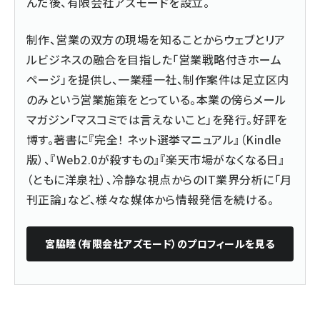
んだ後、
有限会社アズモード
を設立。
制作、営業の双方の現場を知ることからウェブとリア
ルビジネスの融合を目指した「営業戦略付きホーム
ページ」を提供し、一業種一社、制作案件は足立区内
のみという営業施策をとっている。本業の傍らメール
マガジン「マスコミでは言えないこと」を発行。好評を
博す。著書に『
完全！ ネット選挙マニュアル
』（Kindle
版）、『
Web2.0が殺すもの
』『楽天市場がなくなる日』
（ともに洋泉社）、冷静な視点からのIT業界分析に「月
刊正論」など、様々な媒体から情報発信を続ける。
宮脇睦（有限会社アズモード）
のプロフィールを見る