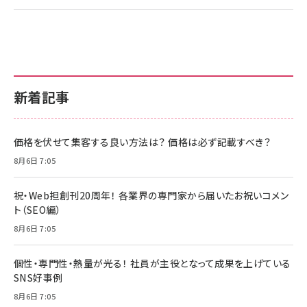
新着記事
価格を伏せて集客する良い方法は？ 価格は必ず記載すべき？
8月6日 7:05
祝・Web担創刊20周年！ 各業界の専門家から届いたお祝いコメン
ト（SEO編）
8月6日 7:05
個性・専門性・熱量が光る！ 社員が主役となって成果を上げている
SNS好事例
8月6日 7:05