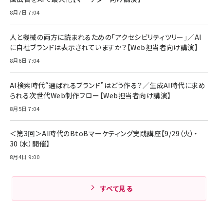
アサヒ飲料 モンスター エナジー 355ml×24本
￥1,870
8月7日 7:04
Anker Soundcore P31i (Bluetooth 6.1) 【完
￥4,192
全ワイヤレスイヤホン/アクティブノイズキャンセリ
ング/マルチポイント接続 / 最大50時間再生 / PSE
人と機械の両方に読まれるための「アクセシビリティツリー」／AI
組織の成果を最大化する ルールのデザイン
技術基準適合】ブラック
￥5,990
サッポロ 生ビール 黒ラベル 350ml 缶 24本 ビー
に自社ブランドは表示されていますか？【Web担当者向け講演】
￥1,980
ル ケース買い【6/30応募〆切! 黒ラベルビヤセラー
8月6日 7:04
キャンペーン】
Anker PowerLine III Flow USB-C & USB-C
ケーブル Anker絡まないケーブル 240W 結束バン
￥4,857
ド付き USB PD対応 シリコン素材採用 iPhone
AI検索時代“選ばれるブランド”はどう作る？／生成AI時代に求め
Amazonランキングをもっと見る
17 / 16 / 15 / Galaxy iPad Pro MacBook
￥1,890
られる次世代Web制作フロー【Web担当者向け講演】
Pro/Air 各種対応 (1.8m ミッドナイトブラック)
Amazonランキングをもっと見る
8月5日 7:04
Amazonランキングをもっと見る
＜第3回＞AI時代のBtoBマーケティング実践講座【9/29（火）・
30（水）開催】
8月4日 9:00
すべて見る