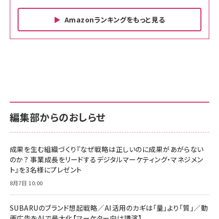
Amazonランキングをもっと見る
Amazon ビジネス・経済関連書籍 の売れ筋ランキン
Amazon 家電＆カメラ の売れ筋ランキング
Amazon パソコン・周辺機器 の売れ筋ランキング
グ
更新日時：2026/06/26 19:00
更新日時：2026/06/26 19:00
更新日時：2026/06/26 19:00
anan(アンアン)2026/07/01号 No.2501[魅せる
KIOXIA(キオクシア) 旧東芝メモリ microSD
KIOXIA(キオクシア) 旧東芝メモリ microSD
カラダ2026／宮舘涼太]
128GB UHS-I Class10 (最大読出速度
128GB UHS-I Class10 (最大読出速度
100MB/s) Nintendo Switch動作確認済 国内
100MB/s) Nintendo Switch動作確認済 国内
￥880
サポート正規品 メーカー保証5年 KLMEA128G
サポート正規品 メーカー保証5年 KLMEA128G
￥2,680
￥2,680
編集部からのおしらせ
anan(アンアン)2026/06/24号 No.2500増刊
スペシャルエディション[王道エンタメの矜持／
NIMASO ガラスフィルム iPhone 17 用 保護フィ
Amazon eギフトカード - Amazonロゴ - クラ
BTS]
ルム 強化ガラス 耐衝撃 高透過率 指紋防止 貼りや
シック
すい ガイド枠付き いPhone17 (6.3インチ) 対応
成果を生む組織づくり『なぜ戦略は正しいのに成果があがらない
￥1,100
￥5,000
2枚セット DSP25F1698
のか？ 事業成長をリードするデジタルマーケティング・マネジメン
￥1,599
ト』を3名様にプレゼント
anan(アンアン)2026/07/08号 No.2502[2026
Anker PowerLine III Flow USB-C & USB-C
年後半、あなたの恋と運命／山田涼介]
【New】Amazon Fire TV Stick HD | 手軽にスト
ケーブル Anker絡まないケーブル 240W 結束バン
8月7日 10:00
リーミングをはじめよう | ストリーミングメディアプ
ド付き USB PD対応 シリコン素材採用 iPhone
￥880
レイヤー
17 / 16 / 15 / Galaxy iPad Pro MacBook
￥1,890
Pro/Air 各種対応 (1.8m ミッドナイトブラック)
SUBARUのブランド想起戦略／AI活用のカギは「量」より「質」／動
￥6,980
画広告をAIで最大化【マーケター向け講演】
ママ投資家が育休中に１億貯めた株式投資