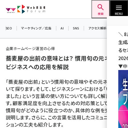
メ
Web担当者Forum
イ
検索
MENU
ン
コ
SEO
マーケティング／広告
AI
SNS
アクセス解析／データ分析
＼ 
ン
生成
テ
企業ホームページ運営の心得
るセ
ン
蕎麦屋の出前の意味とは？ 慣用句の元ネタと
202
ツ
seo (3526)
ビジネスへの応用を解説
▼申
に
ai (2807)
移
「蕎麦屋の出前」という慣用句の意味やその元ネタにつ
動
youtube (2434)
いて探ります。そして、ビジネスシーンにおける「いま出
ました」という言葉の使い方についても詳しく解説しま
note (2312)
す。顧客満足度を向上させるための対応策として、この
セミナー (2307)
慣用句がどのように役立つのか、具体的な例を交えて
説明します。さらに、この言葉を活用したコミュニケー
z世代 (1622)
ションの工夫も紹介します。
meo (1275)