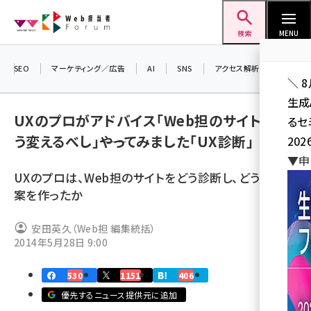
メ
Web担当者Forum
イ
検索
MENU
ン
コ
SEO
マーケティング／広告
AI
SNS
アクセス解析／データ分析
＼ 
ン
生成
テ
UXのプロがアドバイス「Web担のサイトはこ
るセ
ン
う変えるべし」――やってみました「UX診断」
202
ツ
seo (3536)
▼申
に
UXのプロは、Web担のサイトをどう診断し、どう改善提
ai (2818)
移
案を作ったか
動
youtube (2444)
安田英久（Web担 編集統括）
note (2320)
2014年5月28日 9:00
セミナー (2313)
530
1151
406
z世代 (1629)
優先するニュース提供元に追加
meo (1279)