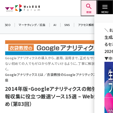
メ
Web担当者Forum
イ
検索
MENU
ン
コ
SEO
マーケティング／広告
AI
SNS
アクセス解析／データ分析
＼ 
ン
生成
テ
るセ
ン
202
ツ
seo (3528)
▼申
Googleアナリティクスの導入から、運用、活用まで、正式なサポートが
に
ない初めての人でもゼロから学んでいけるように、丁寧に解説してい
ai (2811)
移
く。
動
Googleアナリティクスとは／衣袋教授のGoogleアナリティクス入門講
youtube (2439)
座
note (2315)
2014年版・Googleアナリティクスの勉強や情
セミナー (2308)
報収集に役立つ厳選ソース15選 – Web担まと
め（第83回）
z世代 (1623)
meo (1277)