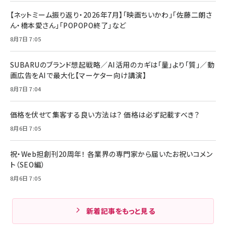
【ネットミーム振り返り・2026年7月】「映画ちいかわ」「佐藤二朗さ
ん・橋本愛さん」「POPOPO終了」など
8月7日 7:05
SUBARUのブランド想起戦略／AI活用のカギは「量」より「質」／動
画広告をAIで最大化【マーケター向け講演】
8月7日 7:04
価格を伏せて集客する良い方法は？ 価格は必ず記載すべき？
8月6日 7:05
祝・Web担創刊20周年！ 各業界の専門家から届いたお祝いコメン
ト（SEO編）
8月6日 7:05
新着記事をもっと見る