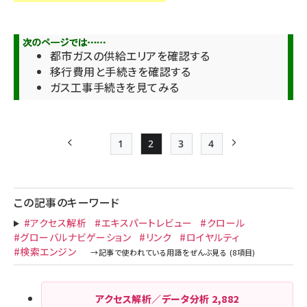
都市ガスの供給エリアを確認する
移行費用と手続きを確認する
ガス工事手続きを見てみる
1
2
3
4
前ページ
Page
Page
Page
Page
次ページ
ペー
ジ
この記事のキーワード
送
#アクセス解析
#エキスパートレビュー
#クロール
り
#グローバルナビゲーション
#リンク
#ロイヤルティ
#検索エンジン
アクセス解析／データ分析
2,882