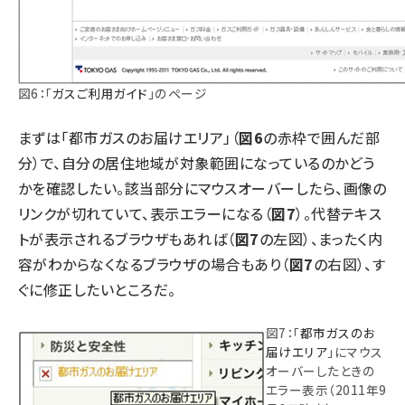
図6：「
ガスご利用ガイド
」のページ
まずは「
都市ガスのお届けエリア
」（
図6
の赤枠で囲んだ部
分）で、自分の居住地域が対象範囲になっているのかどう
かを確認したい。該当部分にマウスオーバーしたら、画像の
リンクが切れていて、表示エラーになる（
図7
）。代替テキス
トが表示されるブラウザもあれば（
図7
の左図）、まったく内
容がわからなくなるブラウザの場合もあり（
図7
の右図）、す
ぐに修正したいところだ。
図7：「
都市ガスのお
届けエリア
」にマウス
オーバーしたときの
エラー表示（2011年9