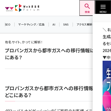
メ
Web担当者Forum
イ
検索
MENU
ン
コ
SEO
マーケティング／広告
AI
SNS
アクセス解析／データ分析
＼ 
ン
生成
テ
有名サイト、かってに解析！
るセ
ン
プロパンガスから都市ガスへの移行情報は、どこ
202
ツ
seo (3532)
にある？
▼申
に
ai (2814)
移
動
youtube (2441)
note (2317)
プロパンガスから都市ガスへの移行情報は、
セミナー (2310)
どこにある？
z世代 (1623)
グローバルナビゲーションの「ご家庭のお客様 メニュー」
meo (1277)