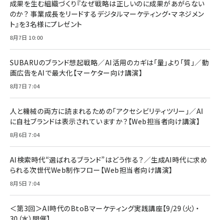
すい ガイド枠付き いPhone17 (6.3インチ) 対応
成果を生む組織づくり『なぜ戦略は正しいのに成果があがらない
￥1,100
￥5,000
2枚セット DSP25F1698
のか？ 事業成長をリードするデジタルマーケティング・マネジメン
￥1,599
ト』を3名様にプレゼント
anan(アンアン)2026/07/08号 No.2502[2026
Anker PowerLine III Flow USB-C & USB-C
年後半、あなたの恋と運命／山田涼介]
【New】Amazon Fire TV Stick HD | 手軽にスト
ケーブル Anker絡まないケーブル 240W 結束バン
8月7日 10:00
リーミングをはじめよう | ストリーミングメディアプ
ド付き USB PD対応 シリコン素材採用 iPhone
￥880
レイヤー
17 / 16 / 15 / Galaxy iPad Pro MacBook
￥1,890
Pro/Air 各種対応 (1.8m ミッドナイトブラック)
SUBARUのブランド想起戦略／AI活用のカギは「量」より「質」／動
￥6,980
画広告をAIで最大化【マーケター向け講演】
ママ投資家が育休中に１億貯めた株式投資
アサヒ飲料 モンスター エナジー 355ml×24本
￥1,870
8月7日 7:04
Anker Soundcore P31i (Bluetooth 6.1) 【完
￥4,192
全ワイヤレスイヤホン/アクティブノイズキャンセリ
ング/マルチポイント接続 / 最大50時間再生 / PSE
人と機械の両方に読まれるための「アクセシビリティツリー」／AI
組織の成果を最大化する ルールのデザイン
技術基準適合】ブラック
￥5,990
サッポロ 生ビール 黒ラベル 350ml 缶 24本 ビー
に自社ブランドは表示されていますか？【Web担当者向け講演】
￥1,980
ル ケース買い【6/30応募〆切! 黒ラベルビヤセラー
8月6日 7:04
キャンペーン】
Anker PowerLine III Flow USB-C & USB-C
ケーブル Anker絡まないケーブル 240W 結束バン
￥4,857
ド付き USB PD対応 シリコン素材採用 iPhone
AI検索時代“選ばれるブランド”はどう作る？／生成AI時代に求め
Amazonランキングをもっと見る
17 / 16 / 15 / Galaxy iPad Pro MacBook
￥1,890
られる次世代Web制作フロー【Web担当者向け講演】
Pro/Air 各種対応 (1.8m ミッドナイトブラック)
Amazonランキングをもっと見る
8月5日 7:04
Amazonランキングをもっと見る
＜第3回＞AI時代のBtoBマーケティング実践講座【9/29（火）・
30（水）開催】