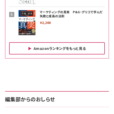
マーケティングの真実 P&G・グリコで学んだ
失敗と成長の法則
￥2,200
Amazonランキングをもっと見る
Amazon ビジネス・経済関連書籍 の売れ筋ランキン
Amazon 家電＆カメラ の売れ筋ランキング
Amazon パソコン・周辺機器 の売れ筋ランキング
グ
更新日時：2026/06/26 19:00
更新日時：2026/06/26 19:00
更新日時：2026/06/26 19:00
anan(アンアン)2026/07/01号 No.2501[魅せる
KIOXIA(キオクシア) 旧東芝メモリ microSD
KIOXIA(キオクシア) 旧東芝メモリ microSD
カラダ2026／宮舘涼太]
128GB UHS-I Class10 (最大読出速度
128GB UHS-I Class10 (最大読出速度
100MB/s) Nintendo Switch動作確認済 国内
100MB/s) Nintendo Switch動作確認済 国内
￥880
サポート正規品 メーカー保証5年 KLMEA128G
サポート正規品 メーカー保証5年 KLMEA128G
￥2,680
￥2,680
編集部からのおしらせ
anan(アンアン)2026/06/24号 No.2500増刊
スペシャルエディション[王道エンタメの矜持／
NIMASO ガラスフィルム iPhone 17 用 保護フィ
Amazon eギフトカード - Amazonロゴ - クラ
BTS]
ルム 強化ガラス 耐衝撃 高透過率 指紋防止 貼りや
シック