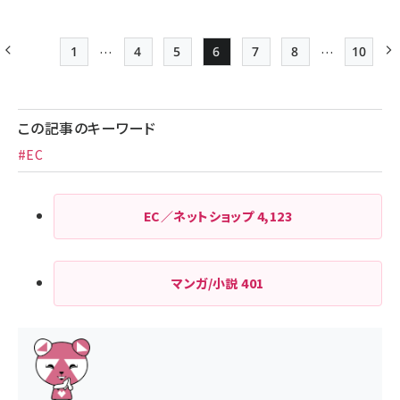
…
…
1
4
5
6
7
8
10
前ページ
先頭ページ
Page
Page
Page
Page
Page
最終ペ
ペー
ジ
この記事のキーワード
送
#EC
り
EC／ネットショップ
4,123
マンガ/小説
401