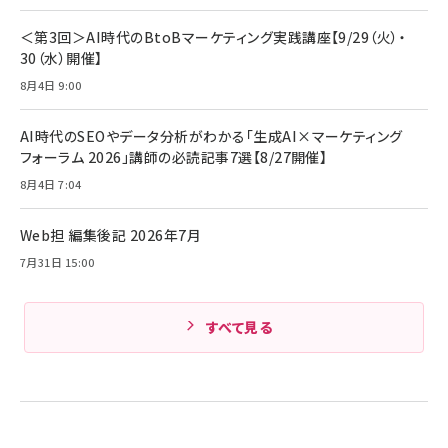
￥1,870
Anker Soundcore P31i (Bluetooth 6.1) 【完
￥4,192
全ワイヤレスイヤホン/アクティブノイズキャンセリ
＜第3回＞AI時代のBtoBマーケティング実践講座【9/29（火）・
ング/マルチポイント接続 / 最大50時間再生 / PSE
30（水）開催】
組織の成果を最大化する ルールのデザイン
技術基準適合】ブラック
￥5,990
サッポロ 生ビール 黒ラベル 350ml 缶 24本 ビー
8月4日 9:00
￥1,980
ル ケース買い【6/30応募〆切! 黒ラベルビヤセラー
キャンペーン】
Anker PowerLine III Flow USB-C & USB-C
ケーブル Anker絡まないケーブル 240W 結束バン
￥4,857
AI時代のSEOやデータ分析がわかる「生成AI×マーケティング
ド付き USB PD対応 シリコン素材採用 iPhone
フォーラム 2026」講師の必読記事7選【8/27開催】
Amazonランキングをもっと見る
17 / 16 / 15 / Galaxy iPad Pro MacBook
￥1,890
Pro/Air 各種対応 (1.8m ミッドナイトブラック)
8月4日 7:04
Amazonランキングをもっと見る
Web担 編集後記 2026年7月
Amazonランキングをもっと見る
7月31日 15:00
すべて見る