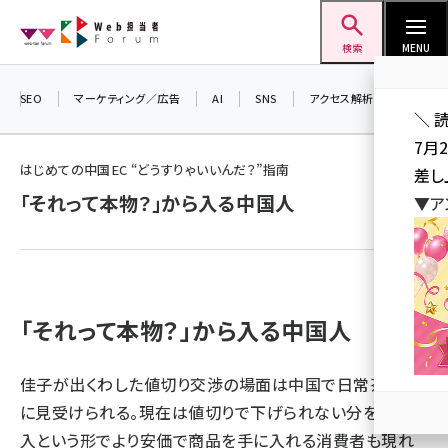
メ
Web担当者Forum
イ
検索
MENU
ン
コ
SEO
マーケティング／広告
AI
SNS
アクセス解析／データ分析
＼ 
ン
7月
テ
はじめての中国EC “どうすりゃいいんだ？”指南
差し
ン
「それって本物？」から入る中国人
▼ア
ツ
seo (3519)
に
ai (2801)
移
動
youtube (2425)
「それって本物？」から入る中国人
note (2310)
セミナー (2301)
佳子が出くわした値切り交渉の場面は中国で日常茶飯事
に見受けられる。現在は値切りで下げられない分を共同購
z世代 (1620)
入という形でより安価で商品を手に入れる消費者も現れ
meo (1274)