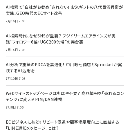
AI検索で“自社がお勧め”されない！ お米ギフトの八代目儀兵衛が
実践、GEO時代のECサイト改善
7月16日 7:05
AI検索時代、なぜSNSが重要？ フジドリームエアラインズが実
践“フォロワー6倍・UGC200％増”の舞台裏
7月14日 7:05
AI分析で施策のPDCAを高速化！ 中川政七商店とSprocketが実
践するAI活用術
7月10日 7:05
Webサイトのトップページはもはや不要？ 商品情報を「売れるコン
テンツ」に変えるPIM/DAM連携
7月8日 7:05
ECビジネスに有効！ リピート促進や顧客満足度向上に直結する
「LINE通知メッセージ」とは？