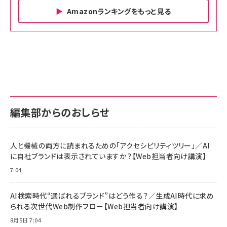
Amazonランキングをもっと見る
Amazon ビジネス・経済関連書籍 の売れ筋ランキン
Amazon 家電＆カメラ の売れ筋ランキング
Amazon パソコン・周辺機器 の売れ筋ランキング
グ
更新日時：2026/06/26 19:00
更新日時：2026/06/26 19:00
更新日時：2026/06/26 19:00
anan(アンアン)2026/07/01号 No.2501[魅せる
KIOXIA(キオクシア) 旧東芝メモリ microSD
KIOXIA(キオクシア) 旧東芝メモリ microSD
カラダ2026／宮舘涼太]
128GB UHS-I Class10 (最大読出速度
128GB UHS-I Class10 (最大読出速度
100MB/s) Nintendo Switch動作確認済 国内
100MB/s) Nintendo Switch動作確認済 国内
￥880
サポート正規品 メーカー保証5年 KLMEA128G
サポート正規品 メーカー保証5年 KLMEA128G
￥2,680
￥2,680
編集部からのおしらせ
anan(アンアン)2026/06/24号 No.2500増刊
スペシャルエディション[王道エンタメの矜持／
NIMASO ガラスフィルム iPhone 17 用 保護フィ
Amazon eギフトカード - Amazonロゴ - クラ
BTS]
ルム 強化ガラス 耐衝撃 高透過率 指紋防止 貼りや
シック
すい ガイド枠付き いPhone17 (6.3インチ) 対応
人と機械の両方に読まれるための「アクセシビリティツリー」／AI
￥1,100
￥5,000
2枚セット DSP25F1698
に自社ブランドは表示されていますか？【Web担当者向け講演】
￥1,599
7:04
anan(アンアン)2026/07/08号 No.2502[2026
Anker PowerLine III Flow USB-C & USB-C
年後半、あなたの恋と運命／山田涼介]
【New】Amazon Fire TV Stick HD | 手軽にスト
ケーブル Anker絡まないケーブル 240W 結束バン
リーミングをはじめよう | ストリーミングメディアプ
ド付き USB PD対応 シリコン素材採用 iPhone
￥880
AI検索時代“選ばれるブランド”はどう作る？／生成AI時代に求め
レイヤー
17 / 16 / 15 / Galaxy iPad Pro MacBook
￥1,890
Pro/Air 各種対応 (1.8m ミッドナイトブラック)
られる次世代Web制作フロー【Web担当者向け講演】
￥6,980
ママ投資家が育休中に１億貯めた株式投資
8月5日 7:04
アサヒ飲料 モンスター エナジー 355ml×24本