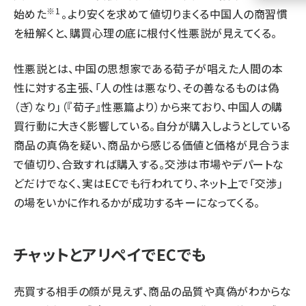
※1
始めた
。より安くを求めて値切りまくる中国人の商習慣
llmo (1160)
を紐解くと、購買心理の底に根付く性悪説が見えてくる。
性悪説とは、中国の思想家である荀子が唱えた人間の本
性に対する主張、「人の性は悪なり、その善なるものは偽
（ぎ）なり」（『荀子』性悪篇より）から来ており、中国人の購
買行動に大きく影響している。自分が購入しようとしている
商品の真偽を疑い、商品から感じる価値と価格が見合うま
で値切り、合致すれば購入する。交渉は市場やデパートな
どだけでなく、実はECでも行われてり、ネット上で「交渉」
の場をいかに作れるかが成功するキーになってくる。
チャットとアリペイでECでも
売買する相手の顔が見えず、商品の品質や真偽がわからな