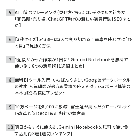
AI回答のフレーミング（見せ方・提示）は、デジタルの新たな
「商品棚・売り場」――ChatGPT時代の新しい購買行動【SEOまと
め】
【3秒クイズ】5433円は3人で割り切れる？ 電卓を使わずに「ひ
と目」で見抜く方法
1週間かかった作業が1日に！ Gemini Notebookを無料で
使い倒す8つの活用術【1週間まとめ】
無料BIツール入門『いちばんやさしいGoogleデータポータル
の教本 人気講師が教える業務で使えるダッシュボード構築の
基本』を3名様にプレゼント
10万ページを8,000に激減！ 富士通が挑んだグローバルサイ
ト改革と「SitecoreAI」移行の舞台裏
明日からすぐに使える、Gemini Notebookを無料で使い倒
す活用術8選【週間ランキング】