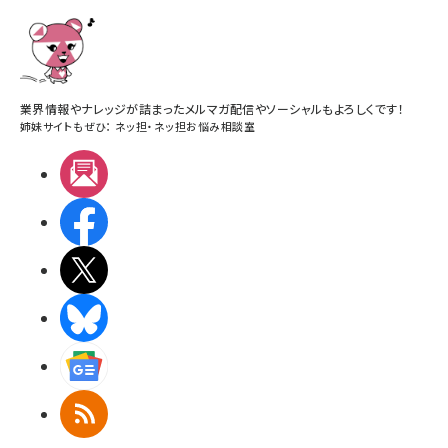
業界情報やナレッジが詰まったメルマガ配信やソーシャルもよろしくです！
姉妹サイトもぜひ：
ネッ担
・
ネッ担お悩み相談室
メルマガ
Facebook
X(エックス)
BlueSky
Googleニュース
RSS