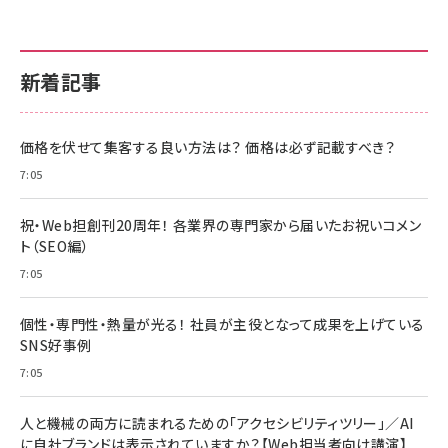
新着記事
価格を伏せて集客する良い方法は？ 価格は必ず記載すべき？
7:05
祝・Web担創刊20周年！ 各業界の専門家から届いたお祝いコメン
ト（SEO編）
7:05
個性・専門性・熱量が光る！ 社員が主役となって成果を上げている
SNS好事例
7:05
人と機械の両方に読まれるための「アクセシビリティツリー」／AI
に自社ブランドは表示されていますか？【Web担当者向け講演】