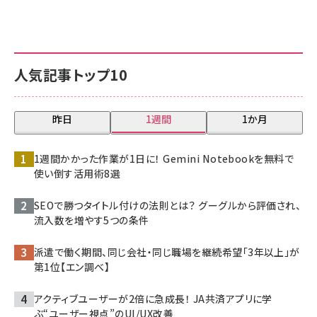
人気記事トップ10
昨日
1週間
1か月
1週間かかった作業が1日に！ Gemini Notebookを無料で
使い倒す活用術8選
SEOで勝つタイトル付けの法則とは？ グーグルから評価され、
流入数を増やす5つの条件
派遣で働く期間、同じ会社・同じ職場を継続希望「3年以上」が
第1位【エン調べ】
アクティブユーザーが2倍に急成長！ JA共済アプリに学
ぶ“ユーザー視点”のUI/UX改善