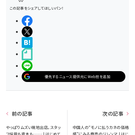
この記事をシェアしてほしいパン！
シェアする
ポストする
>ブクマする
noteで書く
LINEで送る
優先するニュース提供元にWeb担を追加
前の記事
次の記事
やっぱりムズい現地出店。スタッ
中国人の“モノに払うカネの価格
フ採用も資本も…… | はじめて
感”にみる商売のジレンマ | はじ